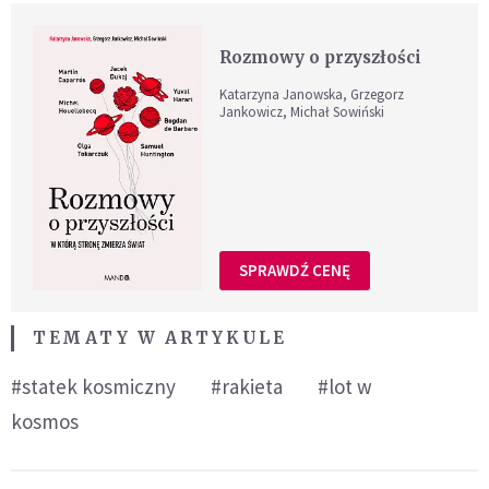
Rozmowy o przyszłości
Katarzyna Janowska, Grzegorz
Jankowicz, Michał Sowiński
SPRAWDŹ CENĘ
TEMATY W ARTYKULE
#statek kosmiczny
#rakieta
#lot w
kosmos