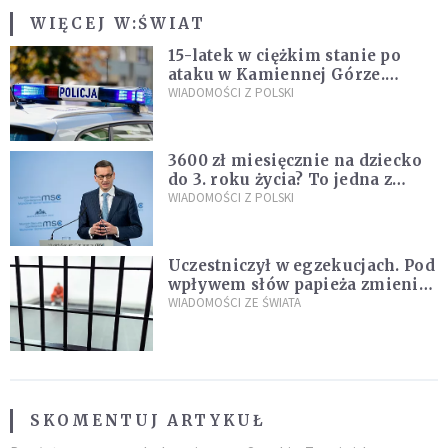
WIĘCEJ W:
ŚWIAT
15-latek w ciężkim stanie po
ataku w Kamiennej Górze.
Policja zatrzymała dwóch
WIADOMOŚCI Z POLSKI
nastolatków
3600 zł miesięcznie na dziecko
do 3. roku życia? To jedna z
propozycji programu "Rozwój
WIADOMOŚCI Z POLSKI
Plus"
Uczestniczył w egzekucjach. Pod
wpływem słów papieża zmienił
zdanie
WIADOMOŚCI ZE ŚWIATA
SKOMENTUJ ARTYKUŁ