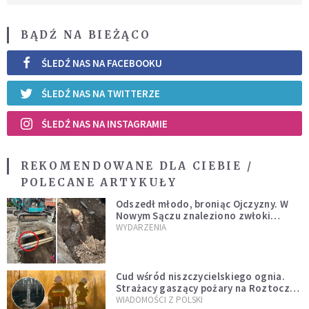
BĄDŹ NA BIEŻĄCO
ŚLEDŹ NAS NA FACEBOOKU
ŚLEDŹ NAS NA TWITTERZE
ŚLEDŹ NAS NA INSTAGRAMIE
REKOMENDOWANE DLA CIEBIE /
POLECANE ARTYKUŁY
Odszedł młodo, broniąc Ojczyzny. W
Nowym Sączu znaleziono zwłoki
mężczyzny z czasów potopu
WYDARZENIA
szwedzkiego
Cud wśród niszczycielskiego ognia.
Strażacy gaszący pożary na Roztoczu
opublikowali niezwykłe zdjęcie
WIADOMOŚCI Z POLSKI