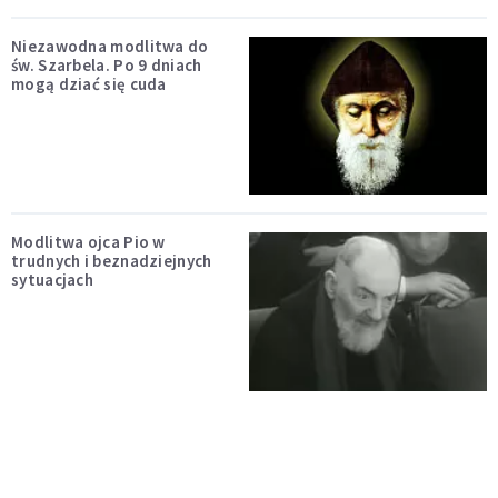
Niezawodna modlitwa do
św. Szarbela. Po 9 dniach
mogą dziać się cuda
Modlitwa ojca Pio w
trudnych i beznadziejnych
sytuacjach