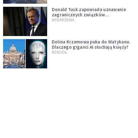
Donald Tusk zapowiada uznawanie
zagranicznych związków
jednopłciowych. "Państwo oblało ten
WYDARZENIA
test"
Dolina Krzemowa puka do Watykanu.
Dlaczego giganci AI słuchają księży?
KOŚCIÓŁ