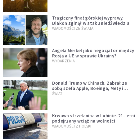
Tragiczny finał górskiej wyprawy.
Diakon zginął w ataku niedźwiedzia
WIADOMOŚCI ZE ŚWIATA
Angela Merkel jako negocjator między
Rosją a UE w sprawie Ukrainy?
WYDARZENIA
Donald Trump w Chinach. Zabrał ze
sobą szefa Apple, Boeinga, Mety i
Muska
ŚWIAT
Krwawa strzelanina w Lubinie. 21-letni
podejrzany wciąż na wolności
WIADOMOŚCI Z POLSKI