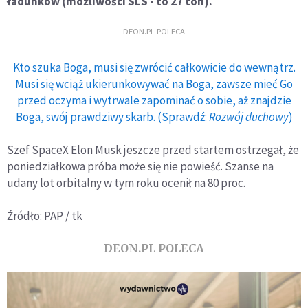
ładunków (możliwości SLS - to 27 ton).
DEON.PL POLECA
Kto szuka Boga, musi się zwrócić całkowicie do wewnątrz.
Musi się wciąż ukierunkowywać na Boga, zawsze mieć Go
przed oczyma i wytrwale zapominać o sobie, aż znajdzie
Boga, swój prawdziwy skarb. (Sprawdź:
Rozwój duchowy
)
Szef SpaceX Elon Musk jeszcze przed startem ostrzegał, że
poniedziałkowa próba może się nie powieść. Szanse na
udany lot orbitalny w tym roku ocenił na 80 proc.
Źródło: PAP / tk
DEON.PL POLECA