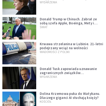
WYDARZENIA
Donald Trump w Chinach. Zabrał ze
sobą szefa Apple, Boeinga, Mety i
Muska
ŚWIAT
Krwawa strzelanina w Lubinie. 21-letni
podejrzany wciąż na wolności
WIADOMOŚCI Z POLSKI
Donald Tusk zapowiada uznawanie
zagranicznych związków
jednopłciowych. "Państwo oblało ten
WYDARZENIA
test"
Dolina Krzemowa puka do Watykanu.
Dlaczego giganci AI słuchają księży?
KOŚCIÓŁ