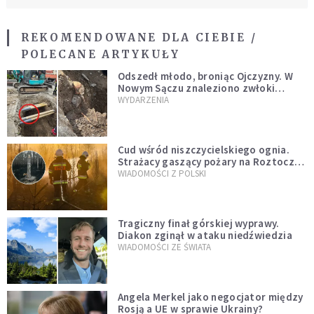
REKOMENDOWANE DLA CIEBIE /
POLECANE ARTYKUŁY
Odszedł młodo, broniąc Ojczyzny. W
Nowym Sączu znaleziono zwłoki
mężczyzny z czasów potopu
WYDARZENIA
szwedzkiego
Cud wśród niszczycielskiego ognia.
Strażacy gaszący pożary na Roztoczu
opublikowali niezwykłe zdjęcie
WIADOMOŚCI Z POLSKI
Tragiczny finał górskiej wyprawy.
Diakon zginął w ataku niedźwiedzia
WIADOMOŚCI ZE ŚWIATA
Angela Merkel jako negocjator między
Rosją a UE w sprawie Ukrainy?