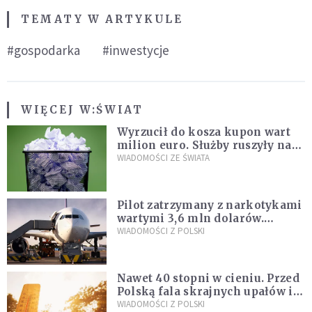
TEMATY W ARTYKULE
#gospodarka
#inwestycje
WIĘCEJ W:
ŚWIAT
Wyrzucił do kosza kupon wart
milion euro. Służby ruszyły na
poszukiwania
WIADOMOŚCI ZE ŚWIATA
Pilot zatrzymany z narkotykami
wartymi 3,6 mln dolarów.
Śledczy podejrzewają, że latał
WIADOMOŚCI Z POLSKI
pod ich wpływem
Nawet 40 stopni w cieniu. Przed
Polską fala skrajnych upałów i
gwałtowne burze
WIADOMOŚCI Z POLSKI