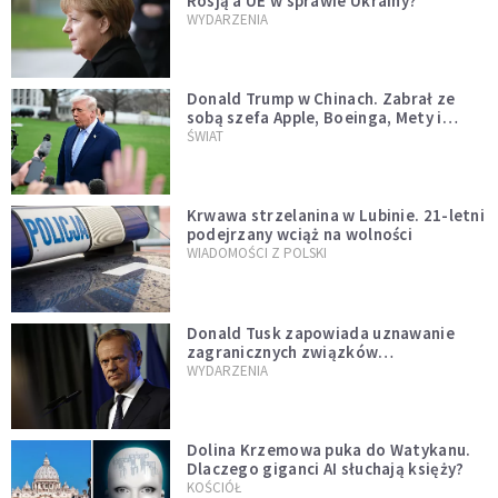
Rosją a UE w sprawie Ukrainy?
WYDARZENIA
Donald Trump w Chinach. Zabrał ze
sobą szefa Apple, Boeinga, Mety i
Muska
ŚWIAT
Krwawa strzelanina w Lubinie. 21-letni
podejrzany wciąż na wolności
WIADOMOŚCI Z POLSKI
Donald Tusk zapowiada uznawanie
zagranicznych związków
jednopłciowych. "Państwo oblało ten
WYDARZENIA
test"
Dolina Krzemowa puka do Watykanu.
Dlaczego giganci AI słuchają księży?
KOŚCIÓŁ