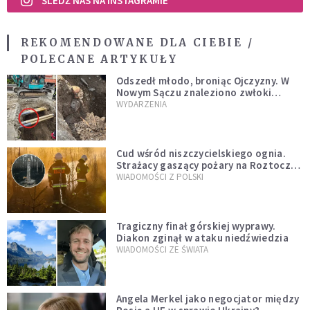
ŚLEDŹ NAS NA INSTAGRAMIE
REKOMENDOWANE DLA CIEBIE /
POLECANE ARTYKUŁY
Odszedł młodo, broniąc Ojczyzny. W
Nowym Sączu znaleziono zwłoki
mężczyzny z czasów potopu
WYDARZENIA
szwedzkiego
Cud wśród niszczycielskiego ognia.
Strażacy gaszący pożary na Roztoczu
opublikowali niezwykłe zdjęcie
WIADOMOŚCI Z POLSKI
Tragiczny finał górskiej wyprawy.
Diakon zginął w ataku niedźwiedzia
WIADOMOŚCI ZE ŚWIATA
Angela Merkel jako negocjator między