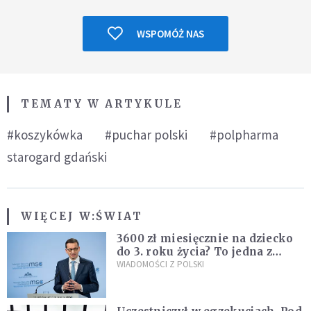
WSPOMÓŻ NAS
TEMATY W ARTYKULE
#koszykówka
#puchar polski
#polpharma
starogard gdański
WIĘCEJ W:
ŚWIAT
3600 zł miesięcznie na dziecko
do 3. roku życia? To jedna z
propozycji programu "Rozwój
WIADOMOŚCI Z POLSKI
Plus"