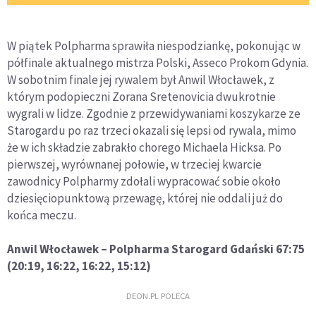
W piątek Polpharma sprawiła niespodziankę, pokonując w
półfinale aktualnego mistrza Polski, Asseco Prokom Gdynia.
W sobotnim finale jej rywalem był Anwil Włocławek, z
którym podopieczni Zorana Sretenovicia dwukrotnie
wygrali w lidze. Zgodnie z przewidywaniami koszykarze ze
Starogardu po raz trzeci okazali się lepsi od rywala, mimo
że w ich składzie zabrakło chorego Michaela Hicksa. Po
pierwszej, wyrównanej połowie, w trzeciej kwarcie
zawodnicy Polpharmy zdołali wypracować sobie około
dziesięciopunktową przewagę, której nie oddali już do
końca meczu.
Anwil Włocławek – Polpharma Starogard Gdański 67:75
(20:19, 16:22, 16:22, 15:12)
DEON.PL POLECA