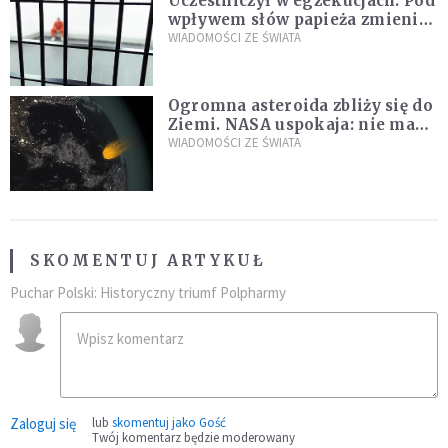
Uczestniczył w egzekucjach. Pod
wpływem słów papieża zmienił
zdanie
WIADOMOŚCI ZE ŚWIATA
Ogromna asteroida zbliży się do
Ziemi. NASA uspokaja: nie ma
zagrożenia
WIADOMOŚCI ZE ŚWIATA
SKOMENTUJ ARTYKUŁ
Puchar Polski: Historyczny triumf Polpharmy
Zaloguj się
lub
skomentuj jako Gość
Twój komentarz będzie moderowany