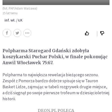
(fot. PAP/Adam Warżawa)
15 lat temu
inf. wł. / ŁK
Polpharma Starogard Gdański zdobyła
koszykarski Puchar Polski, w finale pokonując
Anwil Włocławek 75:67.
Polpharma to największa rewelacja bieżącego sezonu.
Zespół z Pomorza bardzo dobrze spisuje się w Tauron
Basket Lidze, zajmując w tabeli rozgrywek drugie miejsce,
a dziś sięgnął po swoje pierwsze trofeum w dziesięcioletniej
historii.
DEON.PL POLECA