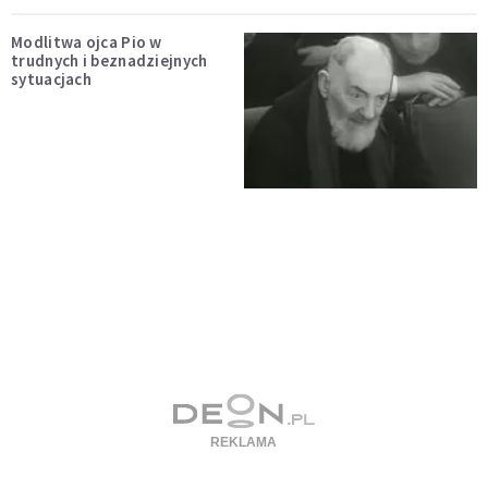
Modlitwa ojca Pio w
trudnych i beznadziejnych
sytuacjach