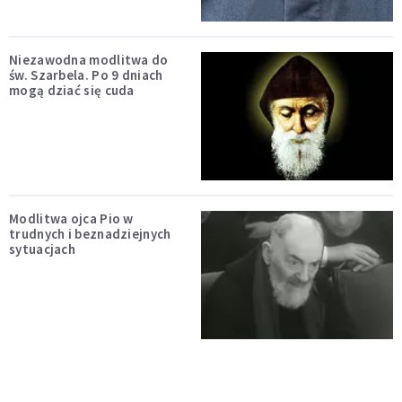
Niezawodna modlitwa do
św. Szarbela. Po 9 dniach
mogą dziać się cuda
Modlitwa ojca Pio w
trudnych i beznadziejnych
sytuacjach