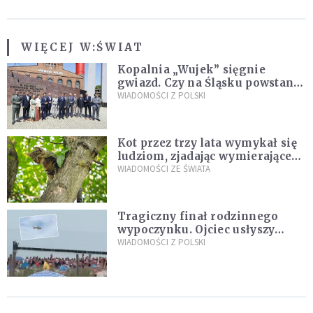
WIĘCEJ W:
ŚWIAT
Kopalnia „Wujek” sięgnie
gwiazd. Czy na Śląsku powstanie
„Dolina Krzemowa”?
WIADOMOŚCI Z POLSKI
Kot przez trzy lata wymykał się
ludziom, zjadając wymierające
kaczki. W końcu popełnił
WIADOMOŚCI ZE ŚWIATA
fatalny błąd
Tragiczny finał rodzinnego
wypoczynku. Ojciec usłyszy
zarzuty
WIADOMOŚCI Z POLSKI