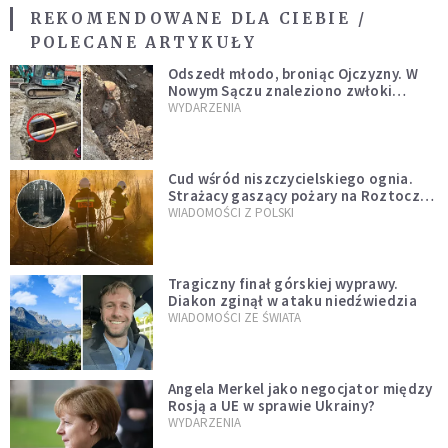
REKOMENDOWANE DLA CIEBIE /
POLECANE ARTYKUŁY
Odszedł młodo, broniąc Ojczyzny. W
Nowym Sączu znaleziono zwłoki
mężczyzny z czasów potopu
WYDARZENIA
szwedzkiego
Cud wśród niszczycielskiego ognia.
Strażacy gaszący pożary na Roztoczu
opublikowali niezwykłe zdjęcie
WIADOMOŚCI Z POLSKI
Tragiczny finał górskiej wyprawy.
Diakon zginął w ataku niedźwiedzia
WIADOMOŚCI ZE ŚWIATA
Angela Merkel jako negocjator między
Rosją a UE w sprawie Ukrainy?
WYDARZENIA