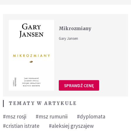
Mikrozmiany
Gary Jansen
SPRAWDŹ CENĘ
TEMATY W ARTYKULE
#msz rosji
#msz rumunii
#dyplomata
#cristian istrate
#aleksiej gryszajew