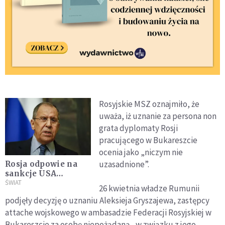
Rosyjskie MSZ oznajmiło, że
uważa, iż uznanie za persona non
grata dyplomaty Rosji
pracującego w Bukareszcie
ocenia jako „niczym nie
uzasadnione”.
Rosja odpowie na
sankcje USA
wydaleniem
ŚWIAT
26 kwietnia władze Rumunii
dyplomatów,
podjęły decyzję o uznaniu Aleksieja Gryszajewa, zastępcy
sugeruje wyjazd
attache wojskowego w ambasadzie Federacji Rosyjskiej w
ambasadora
Bukareszcie za osobę niepożądaną „w związku z jego