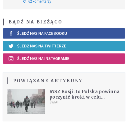
62 komentarzy
BĄDŹ NA BIEŻĄCO
ŚLEDŹ NAS NA FACEBOOKU
ŚLEDŹ NAS NA TWITTERZE
ŚLEDŹ NAS NA INSTAGRAMIE
POWIĄZANE ARTYKUŁY
MSZ Rosji: to Polska powinna
poczynić kroki w celu
poprawy stosunków
ŚWIAT