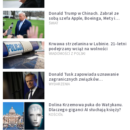
Donald Trump w Chinach. Zabrał ze
sobą szefa Apple, Boeinga, Mety i
Muska
ŚWIAT
Krwawa strzelanina w Lubinie. 21-letni
podejrzany wciąż na wolności
WIADOMOŚCI Z POLSKI
Donald Tusk zapowiada uznawanie
zagranicznych związków
jednopłciowych. "Państwo oblało ten
WYDARZENIA
test"
Dolina Krzemowa puka do Watykanu.
Dlaczego giganci AI słuchają księży?
KOŚCIÓŁ