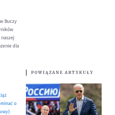
 w Buczy
owników
 naszej
ożenie dla
POWIĄZANE ARTYKUŁY
ciąż
ominać o
howy
)