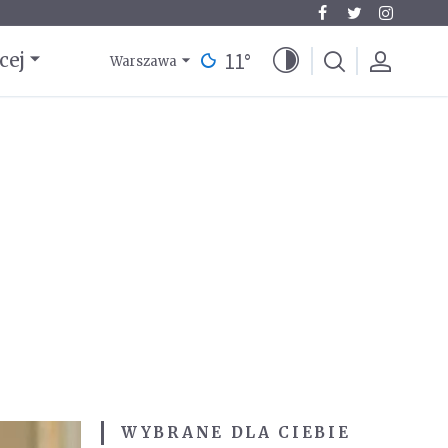
11
°
cej
Warszawa
WYBRANE DLA CIEBIE