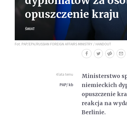
dyplomatów za oso
opuszczenie kraju
ŚWIAT
Fot. PAP/EPA/RUSSIAN FOREIGN AFFAIRS MINISTRY / HANDOUT
4 lata temu
Ministerstwo sp
niemieckich dy
PAP/ kb
opuszczenie kra
reakcja na wyd
Berlinie.