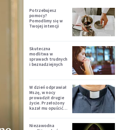
Potrzebujesz
pomocy?
Pomodlimy się w
Twojej intencji
Skuteczna
modlitwa w
sprawach trudnych
i beznadziejnych
W dzień odprawiał
Mszę, w nocy
prowadził drugie
życie. Przełożony
kazał mu opuścić
zakon
Niezawodna