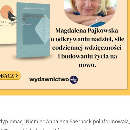
 dyplomacji Niemiec Annalena Baerbock poinformowała,