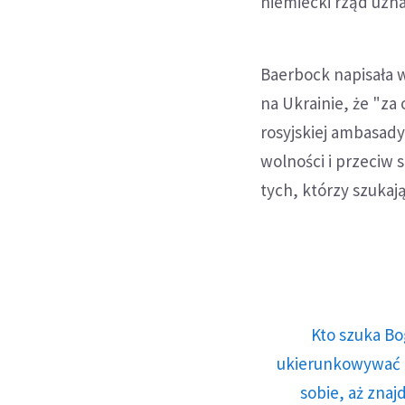
niemiecki rząd uzn
Baerbock napisała 
na Ukrainie, że "za
rosyjskiej ambasady
wolności i przeciw s
tych, którzy szukają
Kto szuka Bo
ukierunkowywać n
sobie, aż znaj