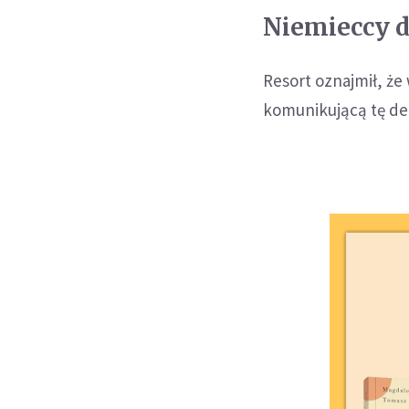
Niemieccy d
Resort oznajmił, ż
komunikującą tę dec