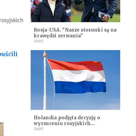
rosyjskich
Rosja-USA. "Nasze stosunki są na
krawędzi zerwania"
ŚWIAT
uścili
Holandia podjęła decyzję o
wyrzuceniu rosyjskich
dyplomatów. W jej ślady poszła
ŚWIAT
Belgia