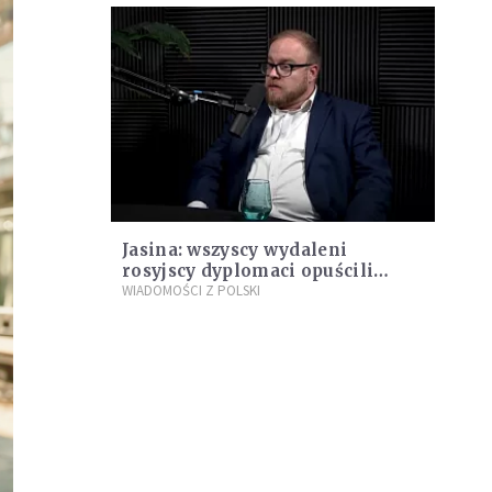
Jasina: wszyscy wydaleni
rosyjscy dyplomaci opuścili
terytorium RP
WIADOMOŚCI Z POLSKI