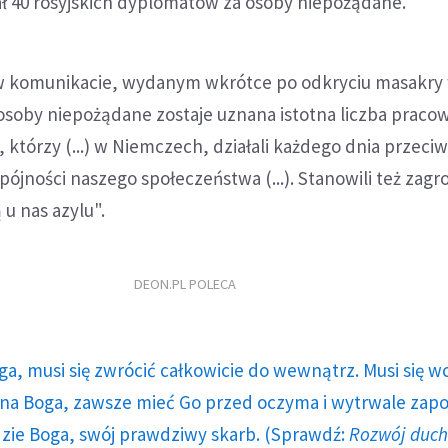
ał 40 rosyjskich dyplomatów za osoby niepożądane.
w komunikacie, wydanym wkrótce po odkryciu masakry
 osoby niepożądane zostaje uznana istotna liczba prac
, którzy (...) w Niemczech, działali każdego dnia przeciw
pójności naszego społeczeństwa (...). Stanowili też zagr
 u nas azylu".
DEON.PL POLECA
ga, musi się zwrócić całkowicie do wewnątrz. Musi się w
a Boga, zawsze mieć Go przed oczyma i wytrwale zap
dzie Boga, swój prawdziwy skarb. (Sprawdź:
Rozwój duc