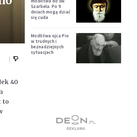
no
modlitwa do św.
Szarbela. Po 9
dniach mogą dziać
się cuda
Modlitwa ojca Pio
w trudnych i
beznadziejnych
sytuacjach
łek 40
m
 to
w