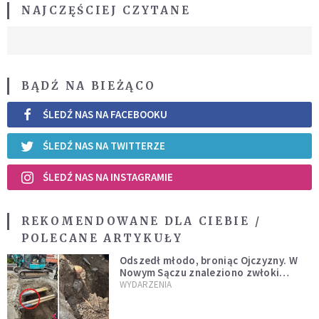
NAJCZĘŚCIEJ CZYTANE
BĄDŹ NA BIEŻĄCO
ŚLEDŹ NAS NA FACEBOOKU
ŚLEDŹ NAS NA TWITTERZE
ŚLEDŹ NAS NA INSTAGRAMIE
REKOMENDOWANE DLA CIEBIE /
POLECANE ARTYKUŁY
Odszedł młodo, broniąc Ojczyzny. W
Nowym Sączu znaleziono zwłoki
mężczyzny z czasów potopu
WYDARZENIA
szwedzkiego