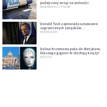
podejrzany wciąż na wolności
WIADOMOŚCI Z POLSKI
Donald Tusk zapowiada uznawanie
zagranicznych związków
jednopłciowych. "Państwo oblało ten
WYDARZENIA
test"
Dolina Krzemowa puka do Watykanu.
Dlaczego giganci AI słuchają księży?
KOŚCIÓŁ