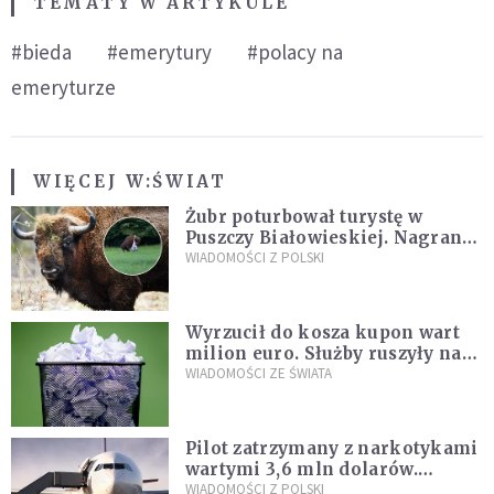
TEMATY W ARTYKULE
#bieda
#emerytury
#polacy na
emeryturze
WIĘCEJ W:
ŚWIAT
Żubr poturbował turystę w
Puszczy Białowieskiej. Nagranie
daje do myślenia
WIADOMOŚCI Z POLSKI
Wyrzucił do kosza kupon wart
milion euro. Służby ruszyły na
poszukiwania
WIADOMOŚCI ZE ŚWIATA
Pilot zatrzymany z narkotykami
wartymi 3,6 mln dolarów.
Śledczy podejrzewają, że latał
WIADOMOŚCI Z POLSKI