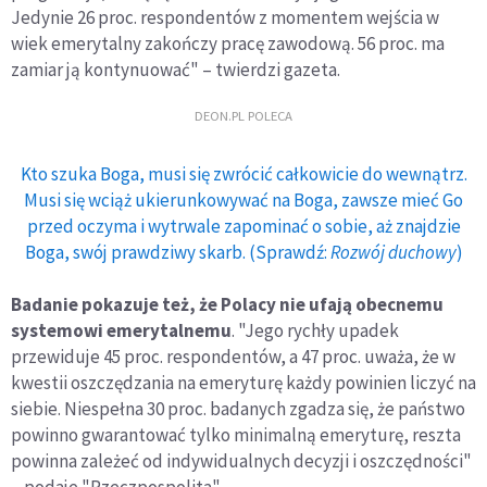
Jedynie 26 proc. respondentów z momentem wejścia w
wiek emerytalny zakończy pracę zawodową. 56 proc. ma
zamiar ją kontynuować" – twierdzi gazeta.
DEON.PL POLECA
Kto szuka Boga, musi się zwrócić całkowicie do wewnątrz.
Musi się wciąż ukierunkowywać na Boga, zawsze mieć Go
przed oczyma i wytrwale zapominać o sobie, aż znajdzie
Boga, swój prawdziwy skarb. (Sprawdź:
Rozwój duchowy
)
Badanie pokazuje też, że Polacy nie ufają obecnemu
systemowi emerytalnemu
. "Jego rychły upadek
przewiduje 45 proc. respondentów, a 47 proc. uważa, że w
kwestii oszczędzania na emeryturę każdy powinien liczyć na
siebie. Niespełna 30 proc. badanych zgadza się, że państwo
powinno gwarantować tylko minimalną emeryturę, reszta
powinna zależeć od indywidualnych decyzji i oszczędności"
– podaje "Rzeczpospolita".