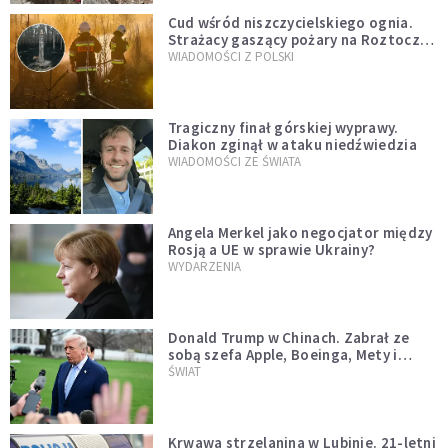
Cud wśród niszczycielskiego ognia.
Strażacy gaszący pożary na Roztoczu
opublikowali niezwykłe zdjęcie
WIADOMOŚCI Z POLSKI
Tragiczny finał górskiej wyprawy.
Diakon zginął w ataku niedźwiedzia
WIADOMOŚCI ZE ŚWIATA
Angela Merkel jako negocjator między
Rosją a UE w sprawie Ukrainy?
WYDARZENIA
Donald Trump w Chinach. Zabrał ze
sobą szefa Apple, Boeinga, Mety i
Muska
ŚWIAT
Krwawa strzelanina w Lubinie. 21-letni