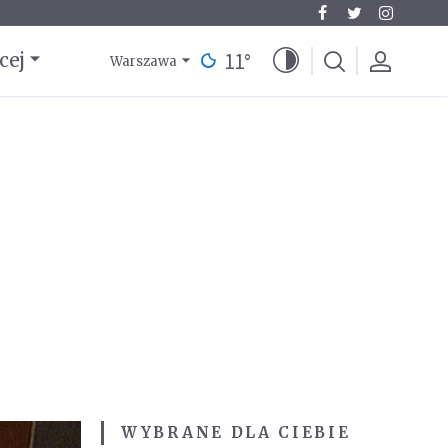
11
°
cej
Warszawa
WYBRANE DLA CIEBIE