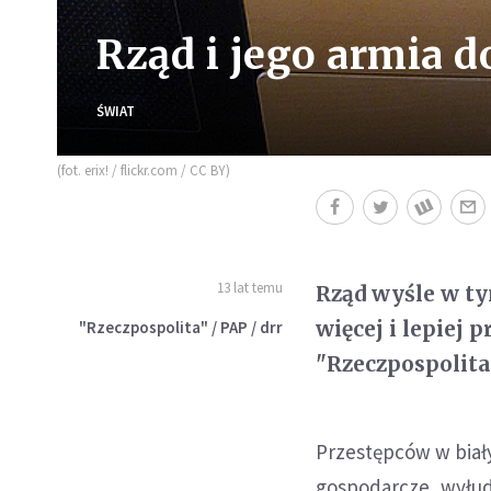
Rząd i jego armia d
ŚWIAT
(fot. erix! / flickr.com / CC BY)
13 lat temu
Rząd wyśle w t
więcej i lepiej
"Rzeczpospolita" / PAP / drr
"Rzeczpospolita
Przestępców w bia
gospodarcze, wyłudz