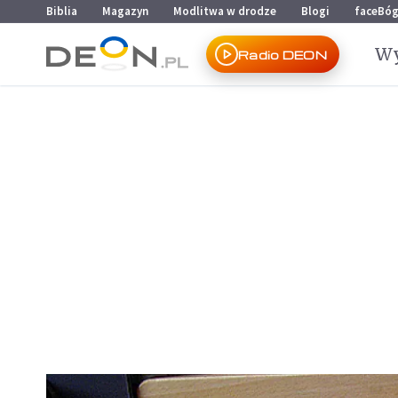
Przejdź do menu głównego
Przejdź do treści
Biblia
Magazyn
Modlitwa w drodze
Blogi
faceBó
Wy
Radio DEON