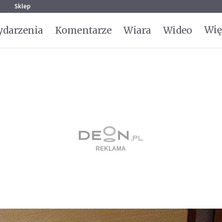
g
Sklep
Wię
darzenia
Komentarze
Wiara
Wideo