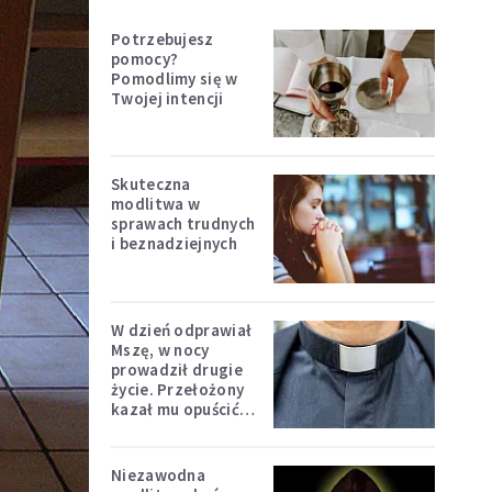
Potrzebujesz
pomocy?
Pomodlimy się w
Twojej intencji
Skuteczna
modlitwa w
sprawach trudnych
i beznadziejnych
W dzień odprawiał
Mszę, w nocy
prowadził drugie
życie. Przełożony
kazał mu opuścić
zakon
Niezawodna