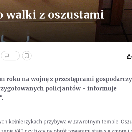
o walki z oszustami
ym roku na wojnę z przestępcami gospodarcz
 przygotowanych policjantów - informuje
".
łych kołnierzykach przybywa w zawrotnym tempie. Osz
enia VAT czy fikcyjny obrót towarami stają się zmorą i