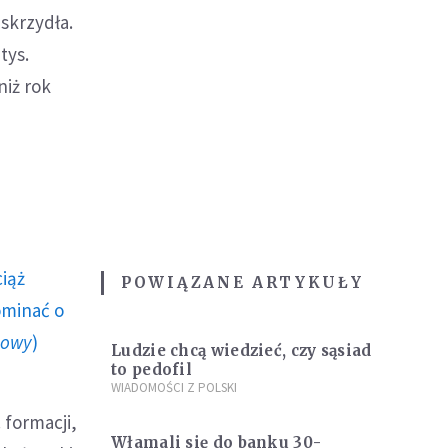
 skrzydła.
tys.
niż rok
ciąż
POWIĄZANE ARTYKUŁY
ominać o
howy
)
Ludzie chcą wiedzieć, czy sąsiad
to pedofil
WIADOMOŚCI Z POLSKI
 formacji,
Włamali się do banku 30-