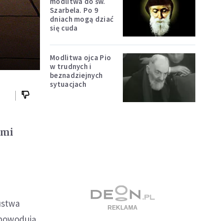
modlitwa do św.
Szarbela. Po 9
dniach mogą dziać
się cuda
Modlitwa ojca Pio
w trudnych i
beznadziejnych
sytuacjach
ymi
ustwa
 powodują