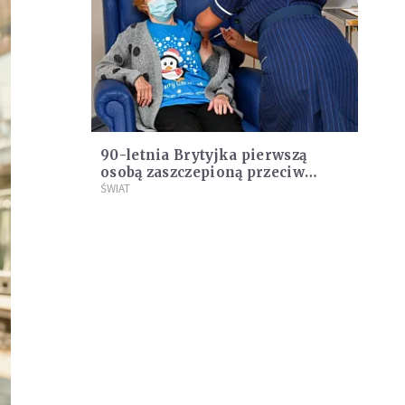
90-letnia Brytyjka pierwszą
osobą zaszczepioną przeciw
Covid-19
ŚWIAT