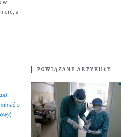
p w
mierć, a
POWIĄZANE ARTYKUŁY
ciąż
ominać o
howy
)