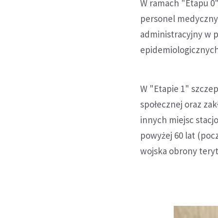
W ramach "Etapu 0"
personel medyczny,
administracyjny w 
epidemiologicznych
W "Etapie 1" szcze
społecznej oraz za
innych miejsc stac
powyżej 60 lat (po
wojska obrony teryt