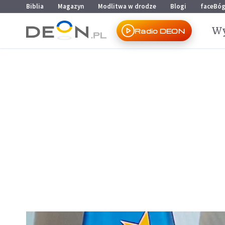
Przejdź do menu głównego
Przejdź do treści
Biblia
Magazyn
Modlitwa w drodze
Blogi
faceBó
Wy
Radio DEON