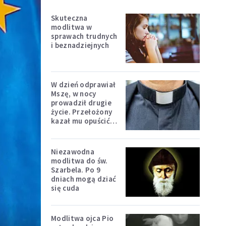
Skuteczna
modlitwa w
sprawach trudnych
i beznadziejnych
W dzień odprawiał
Mszę, w nocy
prowadził drugie
życie. Przełożony
kazał mu opuścić
zakon
Niezawodna
modlitwa do św.
Szarbela. Po 9
dniach mogą dziać
się cuda
Modlitwa ojca Pio