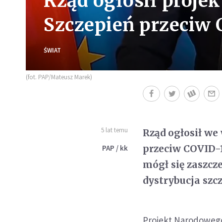
Rząd ogłosił proj
Szczepień przeciw 
ŚWIAT
(fot. PAP/Mateusz Marek)
5 lat temu
Rząd ogłosił w
przeciw COVID-
PAP / kk
mógł się zaszcz
dystrybucja szcz
Projekt Narodoweg