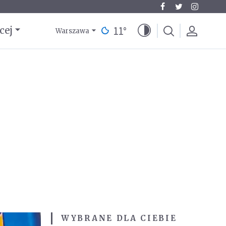
11
°
cej
Warszawa
WYBRANE DLA CIEBIE