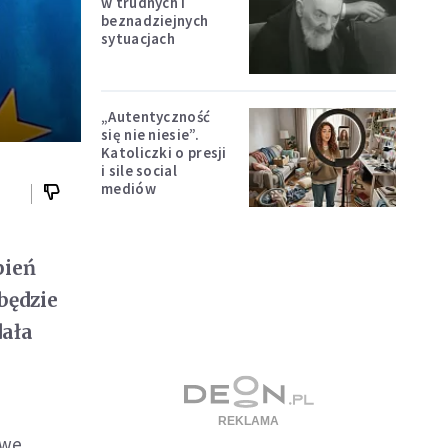
w trudnych i
beznadziejnych
sytuacjach
„Autentyczność
się nie niesie”.
Katoliczki o presji
i sile social
mediów
pień
będzie
dała
 we