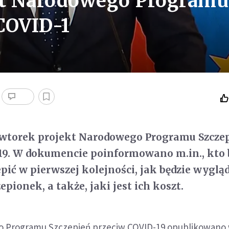
ekt Narodowego Programu
COVID-1
e wtorek projekt Narodowego Programu Szcze
19. W dokumencie poinformowano m.in., kto 
epić w pierwszej kolejności, jak będzie wyglą
epionek, a także, jaki jest ich koszt.
o Programu Szczepień przeciw COVID-19 opublikowano