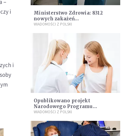
a –
czy i
Ministerstwo Zdrowia: 8312
nowych zakażeń
koronawirusem, zmarło kolejne
WIADOMOŚCI Z POLSKI
411 osób
zych i
osoby
 tym
Opublikowano projekt
Narodowego Programu
Szczepień przeciw COVID-19
WIADOMOŚCI Z POLSKI