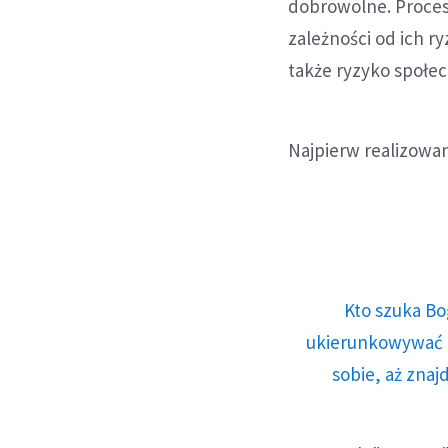
dobrowolne. Proces
zależności od ich r
także ryzyko społec
Najpierw realizowan
Kto szuka Bo
ukierunkowywać n
sobie, aż znaj