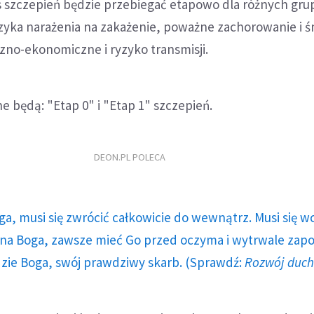
 szczepień będzie przebiegać etapowo dla różnych gru
yzyka narażenia na zakażenie, poważne zachorowanie i ś
zno-ekonomiczne i ryzyko transmisji.
e będą: "Etap 0" i "Etap 1" szczepień.
DEON.PL POLECA
ga, musi się zwrócić całkowicie do wewnątrz. Musi się w
a Boga, zawsze mieć Go przed oczyma i wytrwale zap
dzie Boga, swój prawdziwy skarb. (Sprawdź:
Rozwój duc