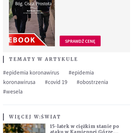
SPRAWDŹ CENĘ
TEMATY W ARTYKULE
#epidemia koronawirus
#epidemia
koronawirusa
#covid 19
#obostrzenia
#wesela
WIĘCEJ W:
ŚWIAT
15-latek w ciężkim stanie po
ataku w Kamiennej Górze.