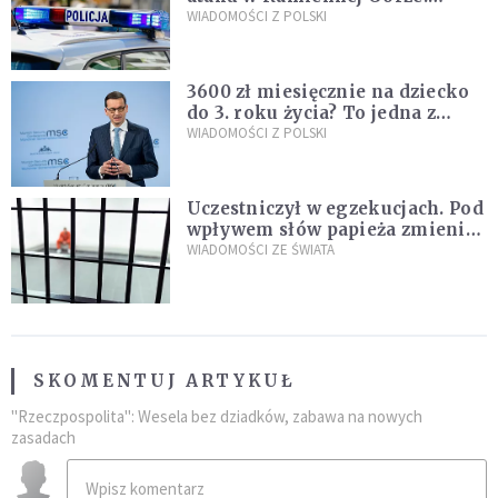
Policja zatrzymała dwóch
WIADOMOŚCI Z POLSKI
nastolatków
3600 zł miesięcznie na dziecko
do 3. roku życia? To jedna z
propozycji programu "Rozwój
WIADOMOŚCI Z POLSKI
Plus"
Uczestniczył w egzekucjach. Pod
wpływem słów papieża zmienił
zdanie
WIADOMOŚCI ZE ŚWIATA
SKOMENTUJ ARTYKUŁ
"Rzeczpospolita": Wesela bez dziadków, zabawa na nowych
zasadach