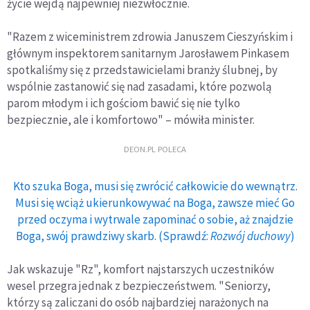
życie wejdą najpewniej niezwłocznie.
"Razem z wiceministrem zdrowia Januszem Cieszyńskim i
głównym inspektorem sanitarnym Jarosławem Pinkasem
spotkaliśmy się z przedstawicielami branży ślubnej, by
wspólnie zastanowić się nad zasadami, które pozwolą
parom młodym i ich gościom bawić się nie tylko
bezpiecznie, ale i komfortowo" – mówiła minister.
DEON.PL POLECA
Kto szuka Boga, musi się zwrócić całkowicie do wewnątrz.
Musi się wciąż ukierunkowywać na Boga, zawsze mieć Go
przed oczyma i wytrwale zapominać o sobie, aż znajdzie
Boga, swój prawdziwy skarb. (Sprawdź:
Rozwój duchowy
)
Jak wskazuje "Rz", komfort najstarszych uczestników
wesel przegra jednak z bezpieczeństwem. "Seniorzy,
którzy są zaliczani do osób najbardziej narażonych na