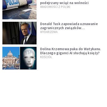
podejrzany wciąż na wolności
WIADOMOŚCI Z POLSKI
Donald Tusk zapowiada uznawanie
zagranicznych związków
jednopłciowych. "Państwo oblało ten
WYDARZENIA
test"
Dolina Krzemowa puka do Watykanu.
Dlaczego giganci AI słuchają księży?
KOŚCIÓŁ