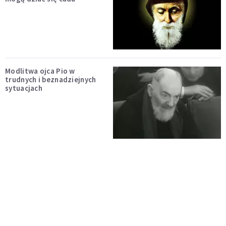
Modlitwa ojca Pio w
trudnych i beznadziejnych
sytuacjach