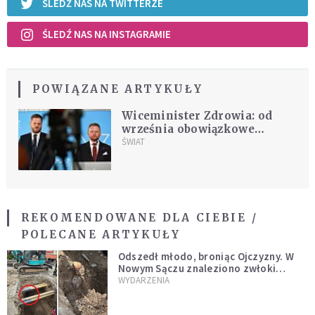
ŚLEDŹ NAS NA TWITTERZE
ŚLEDŹ NAS NA INSTAGRAMIE
POWIĄZANE ARTYKUŁY
Wiceminister Zdrowia: od
września obowiązkowe
zaświadczenia o
ŚWIAT
przeciwskazaniach do
zasłaniania ust i nosa
REKOMENDOWANE DLA CIEBIE /
POLECANE ARTYKUŁY
Odszedł młodo, broniąc Ojczyzny. W
Nowym Sączu znaleziono zwłoki
mężczyzny z czasów potopu
WYDARZENIA
szwedzkiego