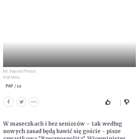
fot. Deposit Photos
6 lat temu
PAP / sz
W maseczkach i bez seniorów – tak według
nowych zasad będą bawić się goście - pisze
czwartkowa "Rzeczpospolita". Wiceminister