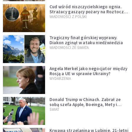
Cud wśród niszczycielskiego ognia.
Strażacy gaszący pożary na Roztoczu
opublikowali niezwykłe zdjęcie
WIADOMOŚCI Z POLSKI
Tragiczny finał górskiej wyprawy.
Diakon zginął w ataku niedźwiedzia
WIADOMOŚCI ZE ŚWIATA
Angela Merkel jako negocjator między
Rosją a UE w sprawie Ukrainy?
WYDARZENIA
Donald Trump w Chinach. Zabrał ze
sobą szefa Apple, Boeinga, Mety i
Muska
ŚWIAT
Krwawa strzelanina w Lubinie. 21-letni