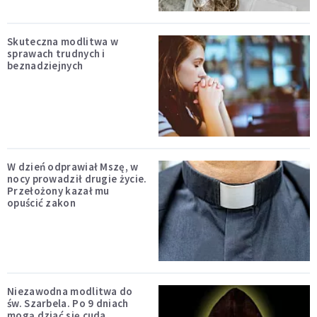
Skuteczna modlitwa w
sprawach trudnych i
beznadziejnych
W dzień odprawiał Mszę, w
nocy prowadził drugie życie.
Przełożony kazał mu
opuścić zakon
Niezawodna modlitwa do
św. Szarbela. Po 9 dniach
mogą dziać się cuda