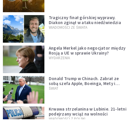
Tragiczny finał górskiej wyprawy.
Diakon zginął w ataku niedźwiedzia
WIADOMOŚCI ZE ŚWIATA
Angela Merkel jako negocjator między
Rosją a UE w sprawie Ukrainy?
WYDARZENIA
Donald Trump w Chinach. Zabrał ze
sobą szefa Apple, Boeinga, Mety i
Muska
ŚWIAT
Krwawa strzelanina w Lubinie. 21-letni
podejrzany wciąż na wolności
WIADOMOŚCI Z POLSKI