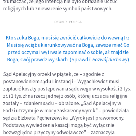
tłumacząc, że jego intencją nie było obrażanie uczuć
religijnych lub znieważenie symboli państwowych.
DEON.PL POLECA
Kto szuka Boga, musi się zwrócić całkowicie do wewnątrz.
Musi się wciąż ukierunkowywać na Boga, zawsze mieć Go
przed oczyma i wytrwale zapominać o sobie, aż znajdzie
Boga, swój prawdziwy skarb. (Sprawdź:
Rozwój duchowy
)
Sąd Apelacyjny orzekł w piątek, że – zgodnie z
postanowieniem sądu I instancji – Wygachiewicz musi
zapłacić koszty postępowania sądowego w wysokości 2 tys.
zł. i 1 tys. zł na rzecz jednej z osób, której uczucia religijne
zostały – zdaniem sądu – obrażone. „Sąd Apelacyjny w
Łodzi utrzymuje w mocy zaskarżony wyrok” – powiedziała
sędzia Elżbieta Pęcherzewska. „Wyrok jest prawomocny.
Podstawą wywiedzenia kasacji mogą być wyłącznie
bezwzględne przyczyny odwoławcze” – zaznaczyła.