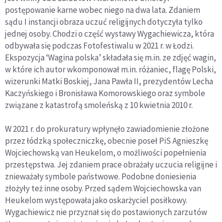
postępowanie karne wobec niego na dwa lata. Zdaniem
sądu I instancji obraza uczuć religijnych dotyczyła tylko
jednej osoby. Chodzi o część wystawy Wygachiewicza, która
odbywała się podczas Fotofestiwalu w 2021 r. w Łodzi.
Ekspozycja ‘Wagina polska’ składała się m.in. ze zdjęć wagin,
w które ich autor wkomponował m.in. różaniec, flagę Polski,
wizerunki Matki Boskiej, Jana Pawła II, prezydentów Lecha
Kaczyńskiego i Bronisława Komorowskiego oraz symbole
związane z katastrofą smoleńską z 10 kwietnia 2010 r.
W 2021 r. do prokuratury wpłynęło zawiadomienie złożone
przez łódzką społeczniczkę, obecnie poseł PiS Agnieszkę
Wojciechowską van Heukelom, o możliwości popełnienia
przestępstwa. Jej zdaniem prace obrażały uczucia religijne i
znieważały symbole państwowe. Podobne doniesienia
złożyły też inne osoby. Przed sądem Wojciechowska van
Heukelom występowała jako oskarżyciel posiłkowy.
Wygachiewicz nie przyznał się do postawionych zarzutów