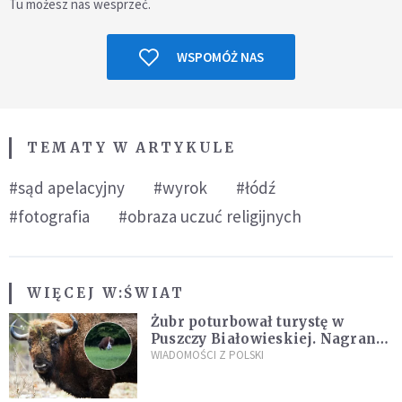
Tu możesz nas wesprzeć.
WSPOMÓŻ NAS
TEMATY W ARTYKULE
#sąd apelacyjny
#wyrok
#łódź
#fotografia
#obraza uczuć religijnych
WIĘCEJ W:
ŚWIAT
Żubr poturbował turystę w
Puszczy Białowieskiej. Nagranie
daje do myślenia
WIADOMOŚCI Z POLSKI