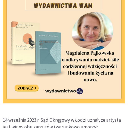
14 września 2023 r. Sąd Okręgowy w Łodzi uznał, że artysta
jest winny obu zarzutów i warunkowo umorzył