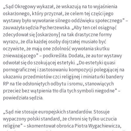
„Sąd Okręgowy wykazał, że wskazują na to wyjaśnienia
oskarżonego, który przyznał, że celem tej części jego
wystawy było wywołanie silnego oddźwięku społecznego” –
zauważyła sędzia Pęcherzewska. „Aby ten cel osiągnąć
zdecydował się [oskarżony] na tak drastyczne formy
wyrazu, że dla każdej osoby dojrzałej musiało być
oczywiste, że mają one zdolność wywołania skutku
znieważającego” – podkreśliła. Dodała, że autor wystawy
odwołał się do szokującej estetyki. „Do estetyki quasi
pornograficznej i zastosowaniu kompozycji polegającej na
ukazaniu przedmiotów czci religijnej i miniaturki bandery
RP na tle odsłoniętych odbytu i sromu, stanowiących
przecież bez wątpienia tło dla tych symboli niegodne” –
powiedziała sędzia.
„Sąd nie stosuje europejskich standardów. Stosuje
wypaczony polski standard, że chroni się tylko uczucia
religijne” – skomentował obrońca Piotra Wygachiewicza,