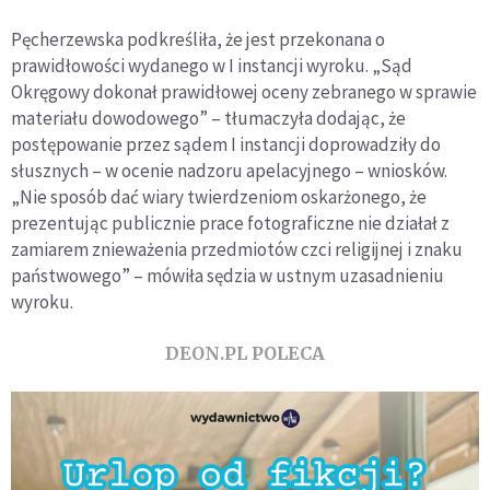
Pęcherzewska podkreśliła, że jest przekonana o
prawidłowości wydanego w I instancji wyroku. „Sąd
Okręgowy dokonał prawidłowej oceny zebranego w sprawie
materiału dowodowego” – tłumaczyła dodając, że
postępowanie przez sądem I instancji doprowadziły do
słusznych – w ocenie nadzoru apelacyjnego – wniosków.
„Nie sposób dać wiary twierdzeniom oskarżonego, że
prezentując publicznie prace fotograficzne nie działał z
zamiarem znieważenia przedmiotów czci religijnej i znaku
państwowego” – mówiła sędzia w ustnym uzasadnieniu
wyroku.
DEON.PL POLECA