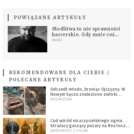
POWIĄZANE ARTYKUŁY
Modlitwa to nie sprawności
harcerskie. Gdy mnie coś
wkurzy, mówię: "Boże, pilnuj
WIARA
mojego języka"
REKOMENDOWANE DLA CIEBIE /
POLECANE ARTYKUŁY
Odszedł młodo, broniąc Ojczyzny. W
Nowym Sączu znaleziono zwłoki
mężczyzny z czasów potopu
WYDARZENIA
szwedzkiego
Cud wśród niszczycielskiego ognia.
Strażacy gaszący pożary na Roztoczu
opublikowali niezwykłe zdjęcie
WIADOMOŚCI Z POLSKI