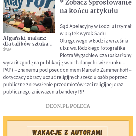
* Zobacz Sprostowanie
na końcu artykułu
Sąd Apelacyjny w Łodzi utrzymał
w piątek wyrok Sądu
Afgański malarz:
Okręgowego w Łodzi z września
dla talibów sztuka
ub.r. ws. łódzkiego fotografika
jest zbrodnią.
ŚWIAT
Piotra Wygachiewicza (oskarżony
Ratujmy afgańskich
artystów
wyraził zgodę na publikację swoich danych i wizerunku –
PAP) – znanemu pod pseudonimem Marcelo Zammenhoff –
dotyczący obrazy uczuć religijnych sześciu osób poprzez
publiczne znieważenie przedmiotów czci religijnej oraz
publicznego znieważenia bandery RP.
DEON.PL POLECA