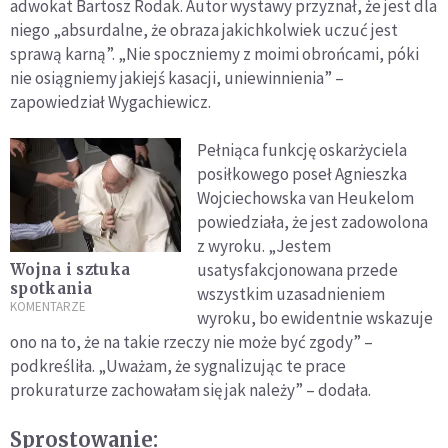
adwokat Bartosz Rodak. Autor wystawy przyznał, że jest dla
niego „absurdalne, że obraza jakichkolwiek uczuć jest
sprawą karną”. „Nie spoczniemy z moimi obrońcami, póki
nie osiągniemy jakiejś kasacji, uniewinnienia” –
zapowiedział Wygachiewicz.
Pełniąca funkcję oskarżyciela
posiłkowego poseł Agnieszka
Wojciechowska van Heukelom
powiedziała, że jest zadowolona
z wyroku. „Jestem
usatysfakcjonowana przede
Wojna i sztuka
spotkania
wszystkim uzasadnieniem
KOMENTARZE
wyroku, bo ewidentnie wskazuje
ono na to, że na takie rzeczy nie może być zgody” –
podkreśliła. „Uważam, że sygnalizując te prace
prokuraturze zachowałam się jak należy” – dodała.
Sprostowanie: