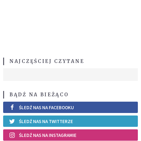
NAJCZĘŚCIEJ CZYTANE
BĄDŹ NA BIEŻĄCO
ŚLEDŹ NAS NA FACEBOOKU
ŚLEDŹ NAS NA TWITTERZE
ŚLEDŹ NAS NA INSTAGRAMIE