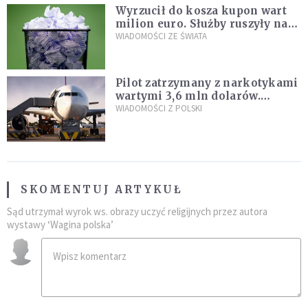
Wyrzucił do kosza kupon wart
milion euro. Służby ruszyły na
poszukiwania
WIADOMOŚCI ZE ŚWIATA
Pilot zatrzymany z narkotykami
wartymi 3,6 mln dolarów.
Śledczy podejrzewają, że latał
WIADOMOŚCI Z POLSKI
pod ich wpływem
SKOMENTUJ ARTYKUŁ
Sąd utrzymał wyrok ws. obrazy uczyć religijnych przez autora
wystawy ‘Wagina polska’