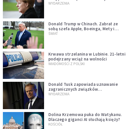
WYDARZENIA
Donald Trump w Chinach. Zabrał ze
sobą szefa Apple, Boeinga, Mety i
Muska
ŚWIAT
Krwawa strzelanina w Lubinie. 21-letni
podejrzany wciąż na wolności
WIADOMOŚCI Z POLSKI
Donald Tusk zapowiada uznawanie
zagranicznych związków
jednopłciowych. "Państwo oblało ten
WYDARZENIA
test"
Dolina Krzemowa puka do Watykanu.
Dlaczego giganci AI słuchają księży?
KOŚCIÓŁ