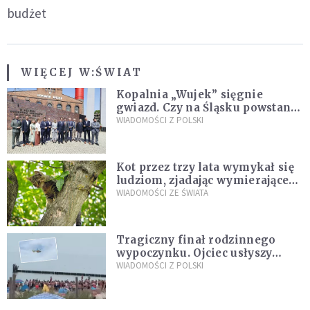
budżet
WIĘCEJ W:
ŚWIAT
Kopalnia „Wujek” sięgnie
gwiazd. Czy na Śląsku powstanie
„Dolina Krzemowa”?
WIADOMOŚCI Z POLSKI
Kot przez trzy lata wymykał się
ludziom, zjadając wymierające
kaczki. W końcu popełnił
WIADOMOŚCI ZE ŚWIATA
fatalny błąd
Tragiczny finał rodzinnego
wypoczynku. Ojciec usłyszy
zarzuty
WIADOMOŚCI Z POLSKI