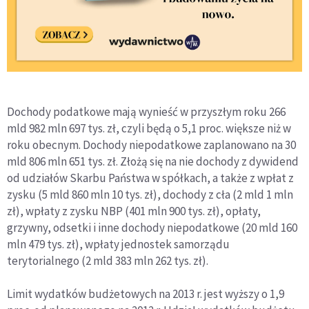
Dochody podatkowe mają wynieść w przyszłym roku 266
mld 982 mln 697 tys. zł, czyli będą o 5,1 proc. większe niż w
roku obecnym. Dochody niepodatkowe zaplanowano na 30
mld 806 mln 651 tys. zł. Złożą się na nie dochody z dywidend
od udziałów Skarbu Państwa w spółkach, a także z wpłat z
zysku (5 mld 860 mln 10 tys. zł), dochody z cła (2 mld 1 mln
zł), wpłaty z zysku NBP (401 mln 900 tys. zł), opłaty,
grzywny, odsetki i inne dochody niepodatkowe (20 mld 160
mln 479 tys. zł), wpłaty jednostek samorządu
terytorialnego (2 mld 383 mln 262 tys. zł).
Limit wydatków budżetowych na 2013 r. jest wyższy o 1,9