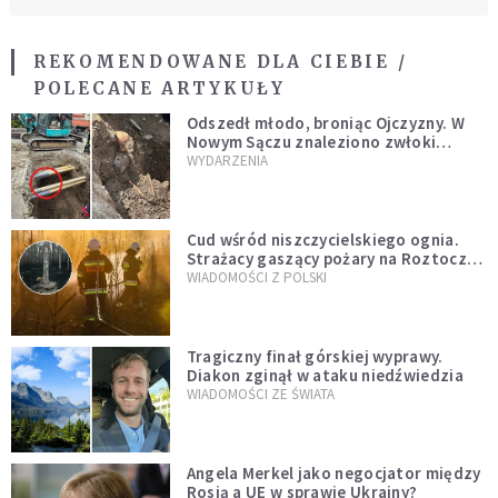
REKOMENDOWANE DLA CIEBIE /
POLECANE ARTYKUŁY
Odszedł młodo, broniąc Ojczyzny. W
Nowym Sączu znaleziono zwłoki
mężczyzny z czasów potopu
WYDARZENIA
szwedzkiego
Cud wśród niszczycielskiego ognia.
Strażacy gaszący pożary na Roztoczu
opublikowali niezwykłe zdjęcie
WIADOMOŚCI Z POLSKI
Tragiczny finał górskiej wyprawy.
Diakon zginął w ataku niedźwiedzia
WIADOMOŚCI ZE ŚWIATA
Angela Merkel jako negocjator między
Rosją a UE w sprawie Ukrainy?