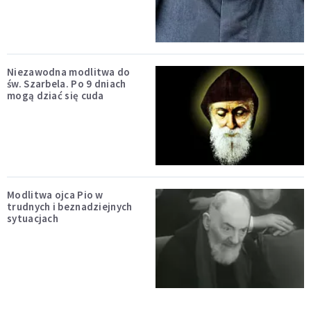
Niezawodna modlitwa do
św. Szarbela. Po 9 dniach
mogą dziać się cuda
Modlitwa ojca Pio w
trudnych i beznadziejnych
sytuacjach