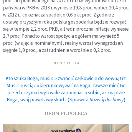
proc. od planowanego na 2012 r. Udział wydatków budżetu
państwa w PKB w 2013 r. wyniesie 19,8 proc. wobec 20,4 proc.
w 2012 r., co oznacza spadek o 0,6 pkt proc. Zgodnie z
ustawą przyszłym roku polska gospodarka będzie rozwijać
się w tempie 2,2 proc. PKB, a średnioroczna inflacja wyniesie
2,7 proc. Ponadto wzrost spożycia ogółem ma wynieść 5
proc. (w ujęciu nominalnym), realny wzrost wynagrodzeń
sięgnie 1,9 proc., a zatrudnienie wzrośnie o 0,2 proc.
DEON.PL POLECA
Kto szuka Boga, musi się zwrócić całkowicie do wewnątrz.
Musi się wciąż ukierunkowywać na Boga, zawsze mieć Go
przed oczyma i wytrwale zapominać o sobie, aż znajdzie
Boga, swój prawdziwy skarb. (Sprawdź:
Rozwój duchowy
)
DEON.PL POLECA