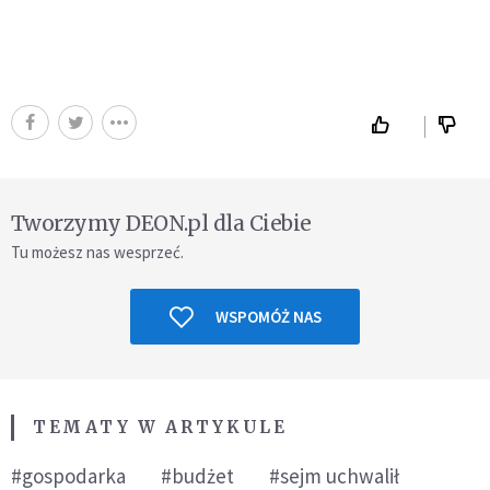
Tworzymy DEON.pl dla Ciebie
Tu możesz nas wesprzeć.
WSPOMÓŻ NAS
TEMATY W ARTYKULE
#gospodarka
#budżet
#sejm uchwalił