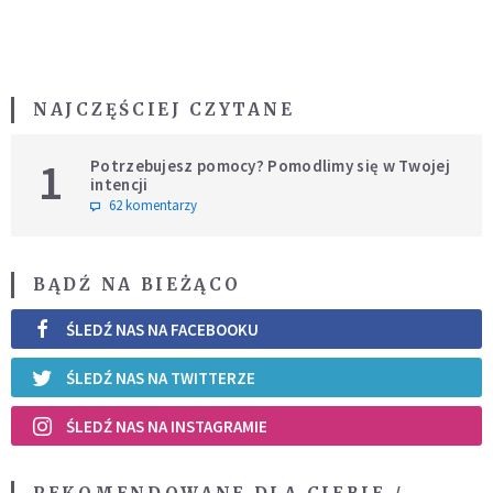
NAJCZĘŚCIEJ CZYTANE
1
Potrzebujesz pomocy? Pomodlimy się w Twojej
intencji
62 komentarzy
BĄDŹ NA BIEŻĄCO
ŚLEDŹ NAS NA FACEBOOKU
ŚLEDŹ NAS NA TWITTERZE
ŚLEDŹ NAS NA INSTAGRAMIE