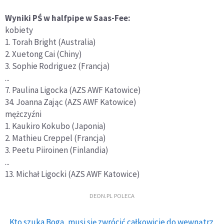
Wyniki PŚ w halfpipe w Saas-Fee:
kobiety
1. Torah Bright (Australia)
2. Xuetong Cai (Chiny)
3. Sophie Rodriguez (Francja)
...
7. Paulina Ligocka (AZS AWF Katowice)
34. Joanna Zając (AZS AWF Katowice)
mężczyźni
1. Kaukiro Kokubo (Japonia)
2. Mathieu Creppel (Francja)
3. Peetu Piiroinen (Finlandia)
...
13. Michał Ligocki (AZS AWF Katowice)
DEON.PL POLECA
Kto szuka Boga, musi się zwrócić całkowicie do wewnątrz.