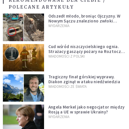
REKOMENDOWANE DLA CIEBIE /
POLECANE ARTYKUŁY
Odszedł młodo, broniąc Ojczyzny. W
Nowym Sączu znaleziono zwłoki
mężczyzny z czasów potopu
WYDARZENIA
szwedzkiego
Cud wśród niszczycielskiego ognia.
Strażacy gaszący pożary na Roztoczu
opublikowali niezwykłe zdjęcie
WIADOMOŚCI Z POLSKI
Tragiczny finał górskiej wyprawy.
Diakon zginął w ataku niedźwiedzia
WIADOMOŚCI ZE ŚWIATA
Angela Merkel jako negocjator między
Rosją a UE w sprawie Ukrainy?
WYDARZENIA