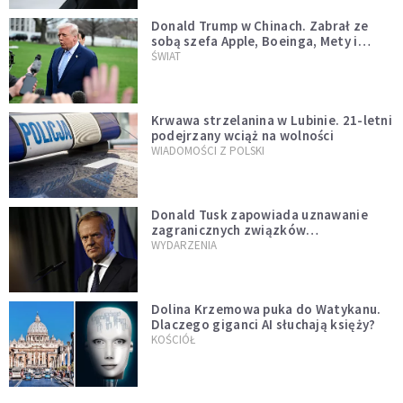
Donald Trump w Chinach. Zabrał ze
sobą szefa Apple, Boeinga, Mety i
Muska
ŚWIAT
Krwawa strzelanina w Lubinie. 21-letni
podejrzany wciąż na wolności
WIADOMOŚCI Z POLSKI
Donald Tusk zapowiada uznawanie
zagranicznych związków
jednopłciowych. "Państwo oblało ten
WYDARZENIA
test"
Dolina Krzemowa puka do Watykanu.
Dlaczego giganci AI słuchają księży?
KOŚCIÓŁ