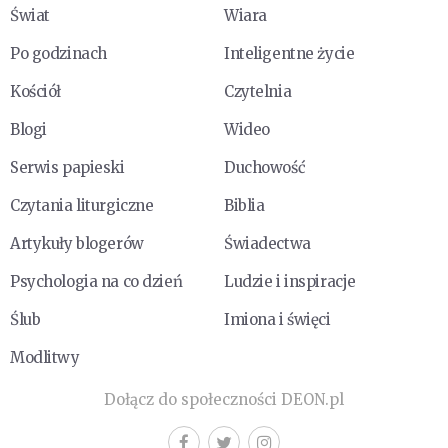
Świat
Wiara
Po godzinach
Inteligentne życie
Kościół
Czytelnia
Blogi
Wideo
Serwis papieski
Duchowość
Czytania liturgiczne
Biblia
Artykuły blogerów
Świadectwa
Psychologia na co dzień
Ludzie i inspiracje
Ślub
Imiona i święci
Modlitwy
Dołącz do społeczności DEON.pl