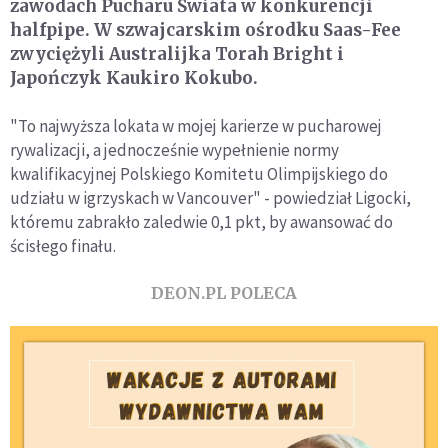
zawodach Pucharu Świata w konkurencji
halfpipe. W szwajcarskim ośrodku Saas-Fee
zwyciężyli Australijka Torah Bright i
Japończyk Kaukiro Kokubo.
"To najwyższa lokata w mojej karierze w pucharowej
rywalizacji, a jednocześnie wypełnienie normy
kwalifikacyjnej Polskiego Komitetu Olimpijskiego do
udziału w igrzyskach w Vancouver" - powiedział Ligocki,
któremu zabrakło zaledwie 0,1 pkt, by awansować do
ścisłego finału.
DEON.PL POLECA