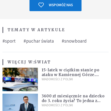
WSPOMÓŻ NAS
TEMATY W ARTYKULE
#sport
#puchar świata
#snowboard
WIĘCEJ W:
ŚWIAT
15-latek w ciężkim stanie po
ataku w Kamiennej Górze.
Policja zatrzymała dwóch
WIADOMOŚCI Z POLSKI
nastolatków
3600 zł miesięcznie na dziecko
do 3. roku życia? To jedna z
propozycji programu "Rozwój
WIADOMOŚCI Z POLSKI
Plus"