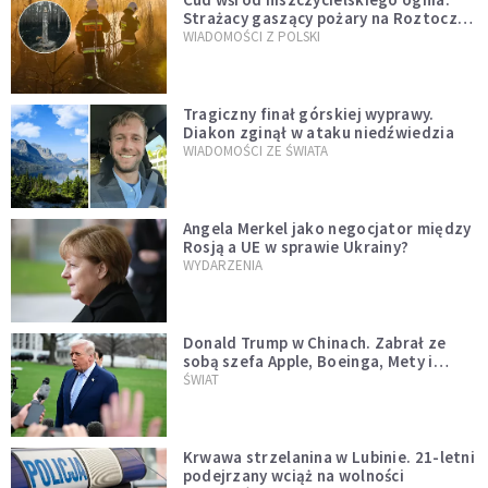
Strażacy gaszący pożary na Roztoczu
opublikowali niezwykłe zdjęcie
WIADOMOŚCI Z POLSKI
Tragiczny finał górskiej wyprawy.
Diakon zginął w ataku niedźwiedzia
WIADOMOŚCI ZE ŚWIATA
Angela Merkel jako negocjator między
Rosją a UE w sprawie Ukrainy?
WYDARZENIA
Donald Trump w Chinach. Zabrał ze
sobą szefa Apple, Boeinga, Mety i
Muska
ŚWIAT
Krwawa strzelanina w Lubinie. 21-letni
podejrzany wciąż na wolności