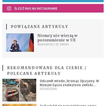
ŚLEDŹ NAS NA INSTAGRAMIE
POWIĄZANE ARTYKUŁY
Niemcy nie wierzą w
porozumienie w UE
WIADOMOŚCI ZE ŚWIATA
REKOMENDOWANE DLA CIEBIE /
POLECANE ARTYKUŁY
Odszedł młodo, broniąc Ojczyzny. W
Nowym Sączu znaleziono zwłoki
mężczyzny z czasów potopu
WYDARZENIA
szwedzkiego
Cud wśród niszczycielskiego ognia.