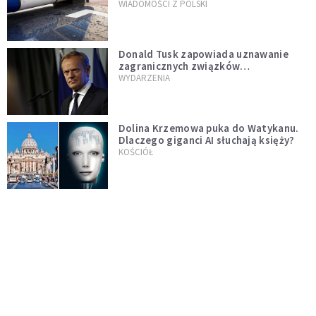
WIADOMOŚCI Z POLSKI
Donald Tusk zapowiada uznawanie
zagranicznych związków
jednopłciowych. "Państwo oblało ten
WYDARZENIA
test"
Dolina Krzemowa puka do Watykanu.
Dlaczego giganci AI słuchają księży?
KOŚCIÓŁ