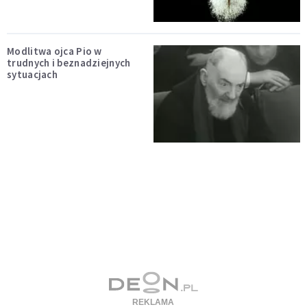
Modlitwa ojca Pio w
trudnych i beznadziejnych
sytuacjach