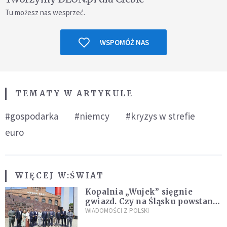
Tu możesz nas wesprzeć.
WSPOMÓŻ NAS
TEMATY W ARTYKULE
#gospodarka
#niemcy
#kryzys w strefie
euro
WIĘCEJ W:
ŚWIAT
Kopalnia „Wujek” sięgnie
gwiazd. Czy na Śląsku powstanie
„Dolina Krzemowa”?
WIADOMOŚCI Z POLSKI