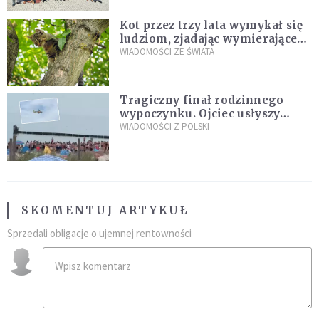
Kot przez trzy lata wymykał się
ludziom, zjadając wymierające
kaczki. W końcu popełnił
WIADOMOŚCI ZE ŚWIATA
fatalny błąd
Tragiczny finał rodzinnego
wypoczynku. Ojciec usłyszy
zarzuty
WIADOMOŚCI Z POLSKI
SKOMENTUJ ARTYKUŁ
Sprzedali obligacje o ujemnej rentowności