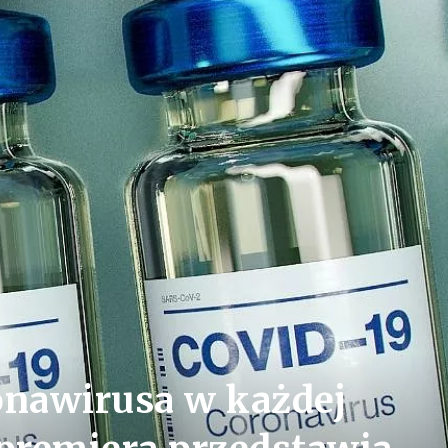
onawirusa w każdej