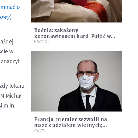
ominać o
howy
)
Bośnia: zakażony
koronawirusem kard. Puljić w
każdej
szpitalu
KOŚCIÓŁ
ście w
znaczył.
żdy lekarz
RM Michał
 m.in.
Francja: premier zezwolił na
msze z udziałem wiernych;
spotkania do 6 osób podczas
ŚWIAT
świąt