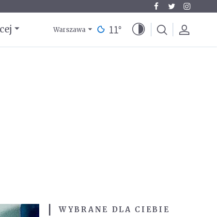
11
°
cej
Warszawa
WYBRANE DLA CIEBIE