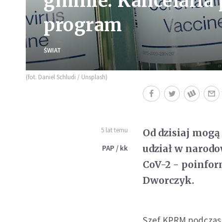
gminie. Kancelaria
program
ŚWIAT
(fot. Daniel Schludi / Unsplash)
5 lat temu
Od dzisiaj mogą 
udział w narod
PAP / kk
CoV-2 - poinfor
Dworczyk.
Szef KPRM podczas 