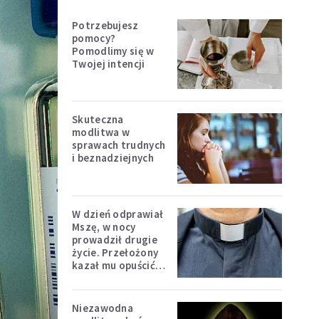
Potrzebujesz
pomocy?
Pomodlimy się w
Twojej intencji
Skuteczna
modlitwa w
sprawach trudnych
i beznadziejnych
W dzień odprawiał
Mszę, w nocy
prowadził drugie
życie. Przełożony
kazał mu opuścić
zakon
Niezawodna