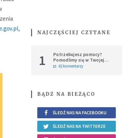
w
zenia
.gov.pl
,
NAJCZĘŚCIEJ CZYTANE
Potrzebujesz pomocy?
1
Pomodlimy się w Twojej
intencji
62 komentarzy
BĄDŹ NA BIEŻĄCO
ŚLEDŹ NAS NA FACEBOOKU
ŚLEDŹ NAS NA TWITTERZE