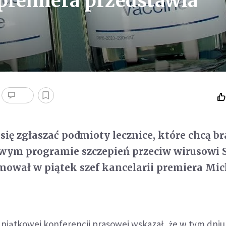
 premiera przedstawia
się zgłaszać podmioty lecznice, które chcą br
owym programie szczepień przeciw wirusowi 
mował w piątek szef kancelarii premiera Mic
piątkowej konferencji prasowej wskazał, że w tym dniu