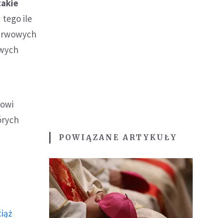
takie
 tego ile
ezerwowych
owych
mowi
órych
POWIĄZANE ARTYKUŁY
ciąż