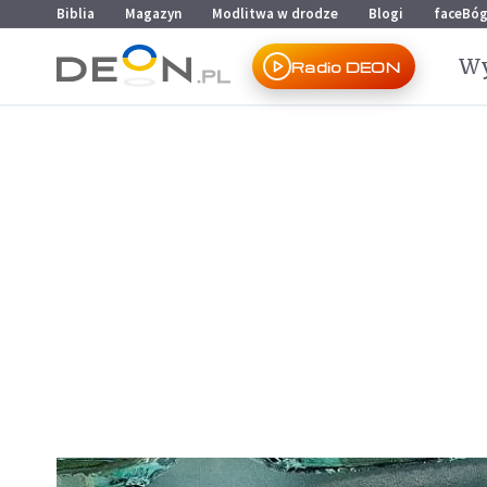
Przejdź do menu głównego
Przejdź do treści
Biblia
Magazyn
Modlitwa w drodze
Blogi
faceBó
Wy
Radio DEON