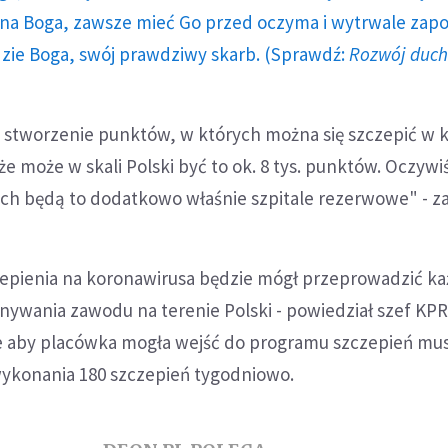
a Boga, zawsze mieć Go przed oczyma i wytrwale zap
dzie Boga, swój prawdziwy skarb. (Sprawdź:
Rozwój duc
 stworzenie punktów, w których można się szczepić w 
że może w skali Polski być to ok. 8 tys. punktów. Oczywi
ch będą to dodatkowo właśnie szpitale rezerwowe" - za
zepienia na koronawirusa będzie mógł przeprowadzić ka
ywania zawodu na terenie Polski - powiedział szef KP
e aby placówka mogła wejść do programu szczepień musi
wykonania 180 szczepień tygodniowo.