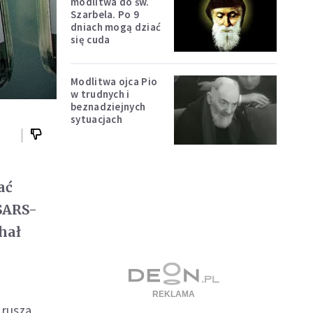
modlitwa do św.
Szarbela. Po 9
dniach mogą dziać
się cuda
Modlitwa ojca Pio
w trudnych i
beznadziejnych
sytuacjach
ać
SARS-
hał
 rusza