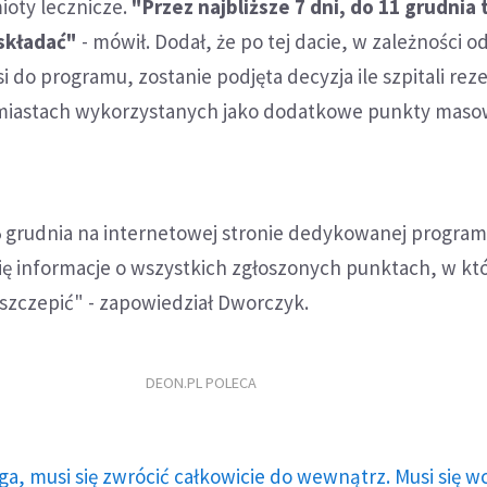
ioty lecznicze.
"Przez najbliższe 7 dni, do 11 grudnia 
składać"
- mówił. Dodał, że po tej dacie, w zależności od
i do programu, zostanie podjęta decyzja ile szpitali r
 miastach wykorzystanych jako dodatkowe punkty mas
 grudnia na internetowej stronie dedykowanej progra
ię informacje o wszystkich zgłoszonych punktach, w kt
szczepić" - zapowiedział Dworczyk.
DEON.PL POLECA
ga, musi się zwrócić całkowicie do wewnątrz. Musi się w