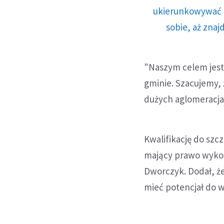
ukierunkowywać n
sobie, aż znaj
"Naszym celem jest
gminie. Szacujemy, 
dużych aglomeracja
Kwalifikację do szc
mający prawo wykon
Dworczyk. Dodał, ż
mieć potencjał do 