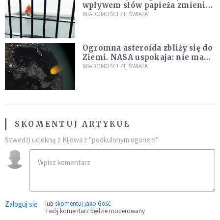
wpływem słów papieża zmienił
zdanie
WIADOMOŚCI ZE ŚWIATA
Ogromna asteroida zbliży się do
Ziemi. NASA uspokaja: nie ma
zagrożenia
WIADOMOŚCI ZE ŚWIATA
SKOMENTUJ ARTYKUŁ
Szwedzi uciekną z Kijowa z "podkulonym ogonem"
Zaloguj się
lub
skomentuj jako Gość
Twój komentarz będzie moderowany