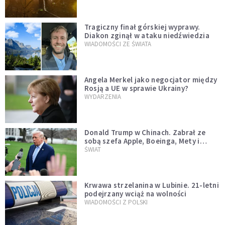
Tragiczny finał górskiej wyprawy.
Diakon zginął w ataku niedźwiedzia
WIADOMOŚCI ZE ŚWIATA
Angela Merkel jako negocjator między
Rosją a UE w sprawie Ukrainy?
WYDARZENIA
Donald Trump w Chinach. Zabrał ze
sobą szefa Apple, Boeinga, Mety i
Muska
ŚWIAT
Krwawa strzelanina w Lubinie. 21-letni
podejrzany wciąż na wolności
WIADOMOŚCI Z POLSKI