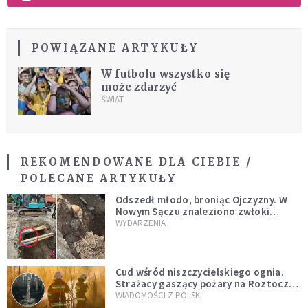
POWIĄZANE ARTYKUŁY
W futbolu wszystko się
może zdarzyć
ŚWIAT
REKOMENDOWANE DLA CIEBIE /
POLECANE ARTYKUŁY
Odszedł młodo, broniąc Ojczyzny. W
Nowym Sączu znaleziono zwłoki
mężczyzny z czasów potopu
WYDARZENIA
szwedzkiego
Cud wśród niszczycielskiego ognia.
Strażacy gaszący pożary na Roztoczu
opublikowali niezwykłe zdjęcie
WIADOMOŚCI Z POLSKI