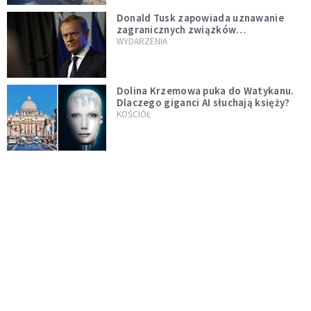
Donald Tusk zapowiada uznawanie
zagranicznych związków
jednopłciowych. "Państwo oblało ten
WYDARZENIA
test"
Dolina Krzemowa puka do Watykanu.
Dlaczego giganci AI słuchają księży?
KOŚCIÓŁ