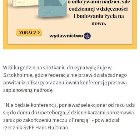
W kilka godzin po spotkaniu drużyna wyląduje w
Sztokholmie, gdzie federacja nie przewidziała żadnego
powitania piłkarzy oraz anulowała konferencję prasową
zaplanowaną na środę.
"Nie będzie konferencji, ponieważ selekcjoner od razu uda
się do domu do Goeteborga. Z dziennikarzami porozmawia
zaraz po zakończeniu meczu z Francją" - powiedział
rzecznik SvFF Hans Hultman.