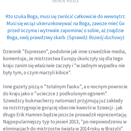
DEON.PL POLECA
Kto szuka Boga, musi się zwrócić całkowicie do wewnątrz.
Musi się wciąż ukierunkowywać na Boga, zawsze mieć Go
przed oczyma i wytrwale zapominać o sobie, aż znajdzie
Boga, swój prawdziwy skarb. (Sprawdź:
Rozwój duchowy
)
Dziennik "Expressen", podobnie jak inne szwedzkie media,
komentuje, że mistrzostwa Europy skończyły się dla tego
kraju zanim się właściwie zaczęły i "w żadnym wypadku nie
były tym, o czym marzyli kibice".
Inne gazety piszą o "totalnym fiasku", a o nocnym powrocie
do kraju jako o "ucieczce z podkulonym ogonem".
Szwedzcy bukmacherzy natomiast przyjmują już zakłady
na rozstrzygnięcie gorącej obecnie kwestii w Szwecji - jak
długo Erik Hamren będzie jeszcze prowadził reprezentację.
Najpopularniejszy typ to jesień 2013, "po niepowodzeniu w
eliminacjach do mistrzostw świata w 2014 roku w Brazylii".