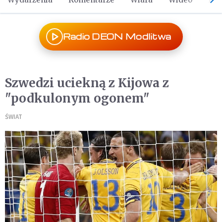
Radio DEON Modlitwa
Szwedzi uciekną z Kijowa z
"podkulonym ogonem"
ŚWIAT