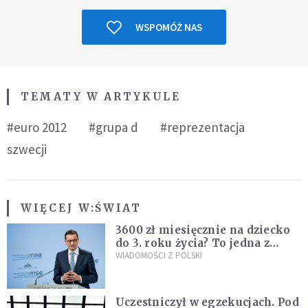
WSPOMÓŻ NAS
TEMATY W ARTYKULE
#euro 2012
#grupa d
#reprezentacja
szwecji
WIĘCEJ W:
ŚWIAT
3600 zł miesięcznie na dziecko
do 3. roku życia? To jedna z
propozycji programu "Rozwój
WIADOMOŚCI Z POLSKI
Plus"
Uczestniczył w egzekucjach. Pod