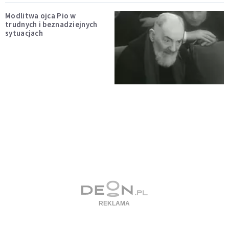
Modlitwa ojca Pio w
trudnych i beznadziejnych
sytuacjach