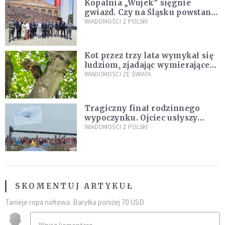
Kopalnia „Wujek” sięgnie
gwiazd. Czy na Śląsku powstanie
„Dolina Krzemowa”?
WIADOMOŚCI Z POLSKI
Kot przez trzy lata wymykał się
ludziom, zjadając wymierające
kaczki. W końcu popełnił
WIADOMOŚCI ZE ŚWIATA
fatalny błąd
Tragiczny finał rodzinnego
wypoczynku. Ojciec usłyszy
zarzuty
WIADOMOŚCI Z POLSKI
SKOMENTUJ ARTYKUŁ
Tanieje ropa naftowa. Baryłka poniżej 70 USD