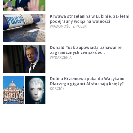
Krwawa strzelanina w Lubinie. 21-letni
podejrzany wciąż na wolności
WIADOMOŚCI Z POLSKI
Donald Tusk zapowiada uznawanie
zagranicznych związków
jednopłciowych. "Państwo oblało ten
WYDARZENIA
test"
Dolina Krzemowa puka do Watykanu.
Dlaczego giganci AI słuchają księży?
KOŚCIÓŁ