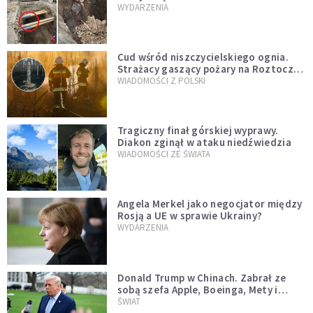
mężczyzny z czasów potopu
WYDARZENIA
szwedzkiego
Cud wśród niszczycielskiego ognia.
Strażacy gaszący pożary na Roztoczu
opublikowali niezwykłe zdjęcie
WIADOMOŚCI Z POLSKI
Tragiczny finał górskiej wyprawy.
Diakon zginął w ataku niedźwiedzia
WIADOMOŚCI ZE ŚWIATA
Angela Merkel jako negocjator między
Rosją a UE w sprawie Ukrainy?
WYDARZENIA
Donald Trump w Chinach. Zabrał ze
sobą szefa Apple, Boeinga, Mety i
Muska
ŚWIAT