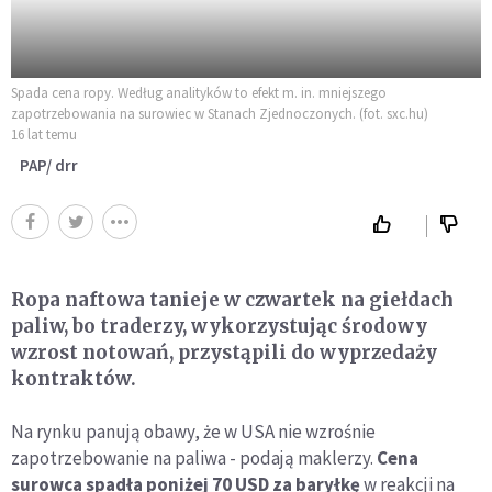
Spada cena ropy. Według analityków to efekt m. in. mniejszego
zapotrzebowania na surowiec w Stanach Zjednoczonych. (fot. sxc.hu)
16 lat temu
PAP/ drr
Ropa naftowa tanieje w czwartek na giełdach
paliw, bo traderzy, wykorzystując środowy
wzrost notowań, przystąpili do wyprzedaży
kontraktów.
Na rynku panują obawy, że w USA nie wzrośnie
zapotrzebowanie na paliwa - podają maklerzy.
Cena
surowca spadła poniżej 70 USD za baryłkę
w reakcji na