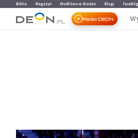
Przejdź do menu głównego
Przejdź do treści
Biblia
Magazyn
Modlitwa w drodze
Blogi
faceBó
Wy
Radio DEON