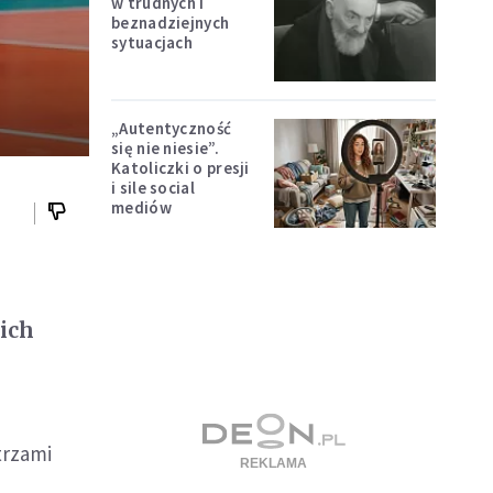
w trudnych i
beznadziejnych
sytuacjach
„Autentyczność
się nie niesie”.
Katoliczki o presji
i sile social
mediów
ich
trzami