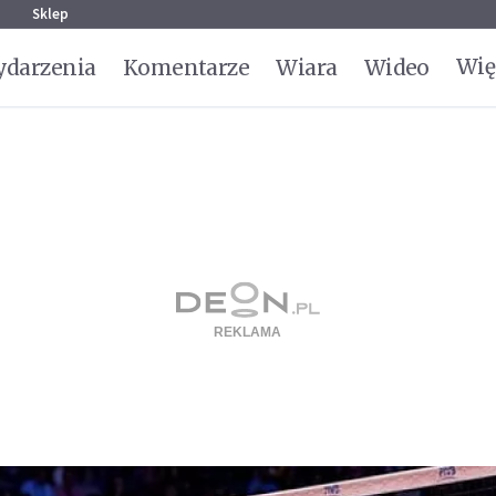
g
Sklep
Wię
darzenia
Komentarze
Wiara
Wideo