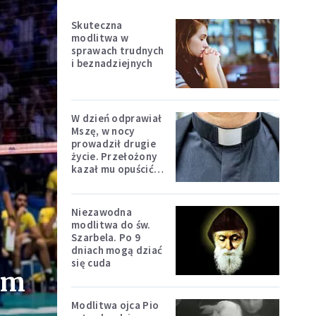
Skuteczna
modlitwa w
sprawach trudnych
i beznadziejnych
W dzień odprawiał
Mszę, w nocy
prowadził drugie
życie. Przełożony
kazał mu opuścić
zakon
Niezawodna
modlitwa do św.
Szarbela. Po 9
dniach mogą dziać
się cuda
ym
Modlitwa ojca Pio