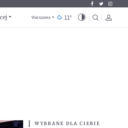
11
°
cej
Warszawa
WYBRANE DLA CIEBIE