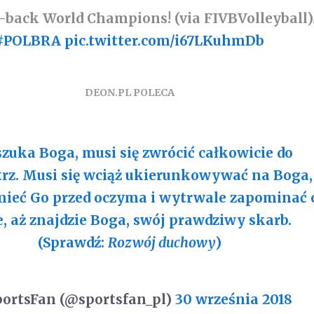
-back World Champions! (via FIVBVolleyball)
#POLBRA
pic.twitter.com/i67LKuhmDb
DEON.PL POLECA
szuka Boga, musi się zwrócić całkowicie do
z. Musi się wciąż ukierunkowywać na Boga,
mieć Go przed oczyma i wytrwale zapominać 
e, aż znajdzie Boga, swój prawdziwy skarb.
(Sprawdź:
Rozwój duchowy
)
ortsFan (@sportsfan_pl)
30 września 2018