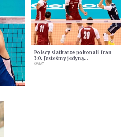
Polscy siatkarze pokonali Iran
3:0. Jesteśmy jedyną
niepokonaną drużyną w grupie
ŚWIAT