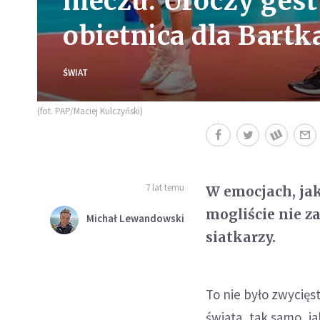
meczu. Uroczy gest
obietnica dla Bartk
ŚWIAT
(fot. PAP/Maciej Kulczyński)
7 lat temu
W emocjach, jak
mogliście nie z
Michał Lewandowski
siatkarzy.
To nie było zwycięst
świata, tak samo, ja