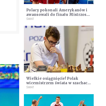
Polacy pokonali Amerykanów i
awansowali do finału Mistrzostw
Świata
ŚWIAT
Wielkie osiągnięcie! Polak
wicemistrzem świata w szachach
błyskawicznych
ŚWIAT