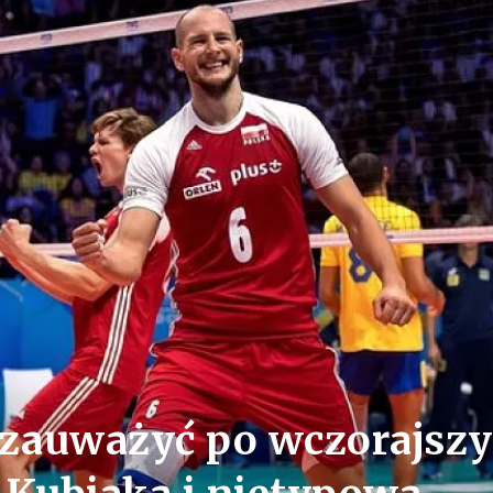
e zauważyć po wczorajsz