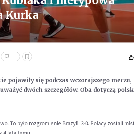
 Kubiaka i nietypowa
a Kurka
ie pojawiły się podczas wczorajszego meczu,
auważyć dwóch szczegółów. Oba dotyczą polsk
wo. To było rozgromienie Brazylii 3-0. Polacy zostali mis
k 4 lata temu.