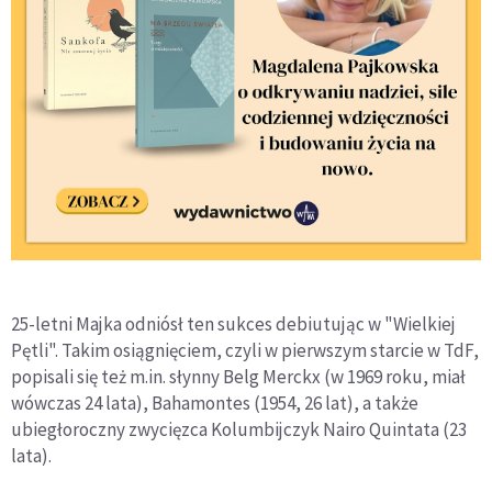
25-letni Majka odniósł ten sukces debiutując w "Wielkiej
Pętli". Takim osiągnięciem, czyli w pierwszym starcie w TdF,
popisali się też m.in. słynny Belg Merckx (w 1969 roku, miał
wówczas 24 lata), Bahamontes (1954, 26 lat), a także
ubiegłoroczny zwycięzca Kolumbijczyk Nairo Quintata (23
lata).