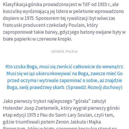
Klasyfikacja górska prowadzona jest w TdF od 1933 r., ale
koszulkę wyróżniającą jej lidera w peletonie wprowadzono
dopiero w 1975. Sponsorem tej rywalizacji był wówczas
francuski producent czekolady Poulain, który
zaproponował takie barwy, gdyż jego batony owijane były w
białe papierki w czerwone kropki.
DEON.PL POLECA
Kto szuka Boga, musi się zwrócić całkowicie do wewnątrz.
Musi się wciąż ukierunkowywać na Boga, zawsze mieć Go
przed oczyma i wytrwale zapominać o sobie, aż znajdzie
Boga, swój prawdziwy skarb. (Sprawdź:
Rozwój duchowy
)
Jako pierwszy trykot najlepszego "górala" założył
Holender Joop Zoetemelk, który wygrał pierwszy górski
etap edycji 1975 z Pau do Saint-Lary Soulan, czyli tam,
gdzie triumfowali potem Zenon Jaskuła i Majka.
Pierwszym, który w biało-czerwonej koszulce stanął na