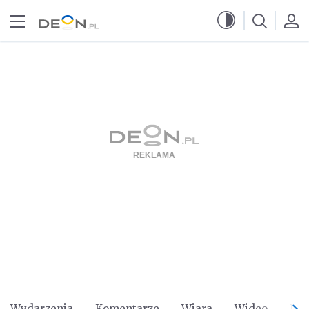
Przejdź do menu głównego
Przejdź do treści
Wydarzenia
Komentarze
Wiara
Wideo
Po 