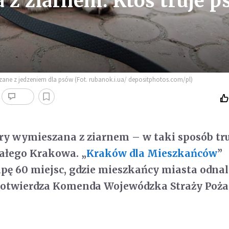
z ziarnem. Ktoś truje p
zane z jedzeniem dla psów (Fot. rubanok.i.ua/ depositphotos.com/pl)
ry wymieszana z ziarnem – w taki sposób tru
całego Krakowa. „
Kraków dla Mieszkańców
”
ę 60 miejsc, gdzie mieszkańcy miasta odnal
 potwierdza Komenda Wojewódzka Straży Poża