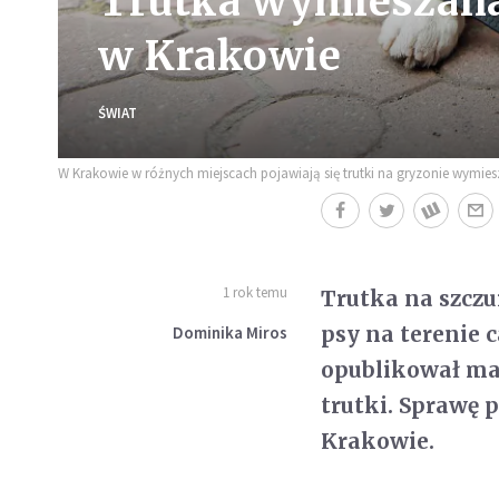
Trutka wymieszana 
w Krakowie
ŚWIAT
W Krakowie w różnych miejscach pojawiają się trutki na gryzonie wymies
1 rok temu
Trutka na szczu
psy na terenie 
Dominika Miros
opublikował map
trutki. Sprawę
Krakowie.