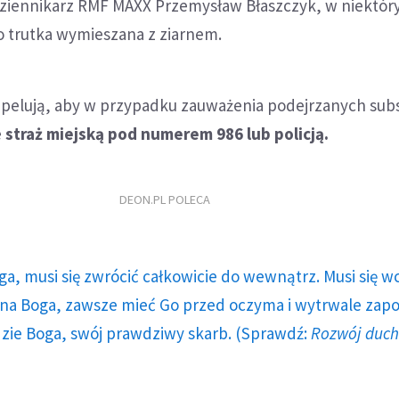
 dziennikarz RMF MAXX Przemysław Błaszczyk, w niektór
o trutka wymieszana z ziarnem.
apelują, aby w przypadku zauważenia podejrzanych subs
e
straż miejską pod numerem 986 lub policją.
DEON.PL POLECA
ga, musi się zwrócić całkowicie do wewnątrz. Musi się w
a Boga, zawsze mieć Go przed oczyma i wytrwale zap
dzie Boga, swój prawdziwy skarb. (Sprawdź:
Rozwój duc