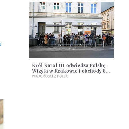
u
.
Król Karol III odwiedza Polskę:
Wizyta w Krakowie i obchody 80.
rocznicy wyzwolenia Auschwitz-
WIADOMOŚCI Z POLSKI
Birkenau