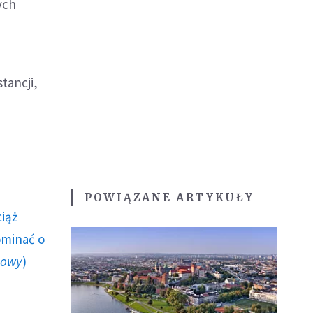
ych
tancji,
POWIĄZANE ARTYKUŁY
ciąż
ominać o
howy
)