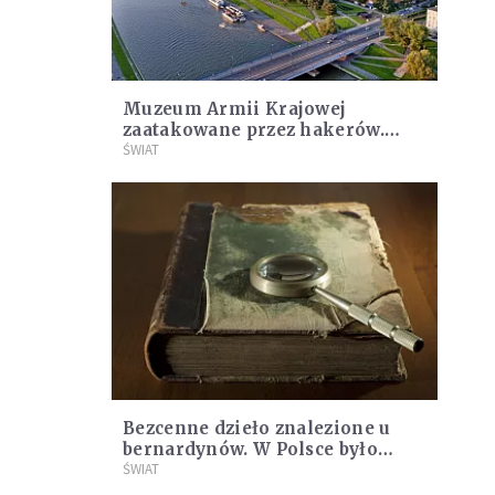
Muzeum Armii Krajowej
zaatakowane przez hakerów.
Sprawa trafiła do Ministerstwa
ŚWIAT
Cyfryzacji
Bezcenne dzieło znalezione u
bernardynów. W Polsce było
dotąd nieznane
ŚWIAT