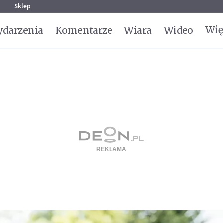
g
Sklep
Wię
darzenia
Komentarze
Wiara
Wideo