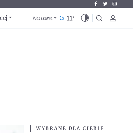
11
°
cej
Warszawa
WYBRANE DLA CIEBIE