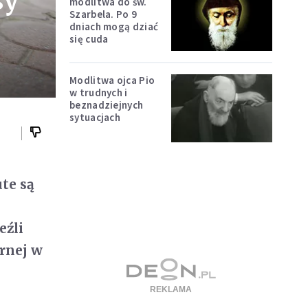
sy
modlitwa do św.
Szarbela. Po 9
dniach mogą dziać
się cuda
Modlitwa ojca Pio
w trudnych i
beznadziejnych
sytuacjach
te są
eźli
rnej w