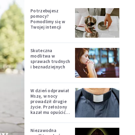
Potrzebujesz
pomocy?
Pomodlimy się w
Twojej intencji
Skuteczna
modlitwa w
sprawach trudnych
i beznadziejnych
W dzień odprawiał
Mszę, w nocy
prowadził drugie
życie. Przełożony
kazał mu opuścić
zakon
Niezawodna