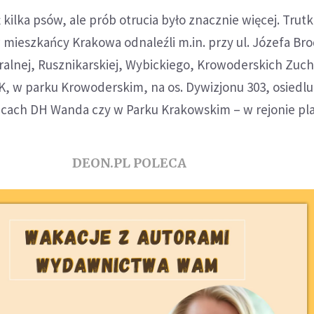
 kilka psów, ale prób otrucia było znacznie więcej. Trutk
mieszkańcy Krakowa odnaleźli m.in. przy ul. Józefa Br
tralnej, Rusznikarskiej, Wybickiego, Krowoderskich Zuc
K, w parku Krowoderskim, na os. Dywizjonu 303, osiedlu
licach DH Wanda czy w Parku Krakowskim – w rejonie pl
DEON.PL POLECA