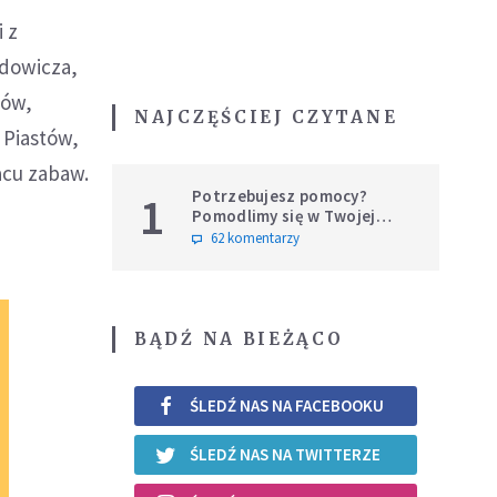
i z
odowicza,
hów,
NAJCZĘŚCIEJ CZYTANE
 Piastów,
acu zabaw.
Potrzebujesz pomocy?
1
Pomodlimy się w Twojej
intencji
62 komentarzy
BĄDŹ NA BIEŻĄCO
ŚLEDŹ NAS NA FACEBOOKU
ŚLEDŹ NAS NA TWITTERZE