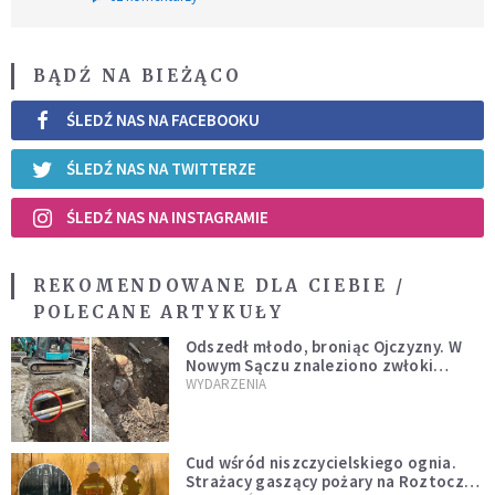
BĄDŹ NA BIEŻĄCO
ŚLEDŹ NAS NA FACEBOOKU
ŚLEDŹ NAS NA TWITTERZE
ŚLEDŹ NAS NA INSTAGRAMIE
REKOMENDOWANE DLA CIEBIE /
POLECANE ARTYKUŁY
Odszedł młodo, broniąc Ojczyzny. W
Nowym Sączu znaleziono zwłoki
mężczyzny z czasów potopu
WYDARZENIA
szwedzkiego
Cud wśród niszczycielskiego ognia.
Strażacy gaszący pożary na Roztoczu