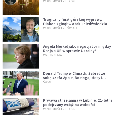
opublikowali niezwykłe zdjęcie
WIADOMOŚCI Z POLSKI
Tragiczny finał górskiej wyprawy.
Diakon zginął w ataku niedźwiedzia
WIADOMOŚCI ZE ŚWIATA
Angela Merkel jako negocjator między
Rosją a UE w sprawie Ukrainy?
WYDARZENIA
Donald Trump w Chinach. Zabrał ze
sobą szefa Apple, Boeinga, Mety i
Muska
ŚWIAT
Krwawa strzelanina w Lubinie. 21-letni
podejrzany wciąż na wolności
WIADOMOŚCI Z POLSKI