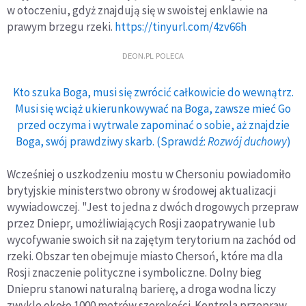
w otoczeniu, gdyż znajdują się w swoistej enklawie na
prawym brzegu rzeki.
https://tinyurl.com/4zv66h
DEON.PL POLECA
Kto szuka Boga, musi się zwrócić całkowicie do wewnątrz.
Musi się wciąż ukierunkowywać na Boga, zawsze mieć Go
przed oczyma i wytrwale zapominać o sobie, aż znajdzie
Boga, swój prawdziwy skarb. (Sprawdź:
Rozwój duchowy
)
Wcześniej o uszkodzeniu mostu w Chersoniu powiadomiło
brytyjskie ministerstwo obrony w środowej aktualizacji
wywiadowczej. "Jest to jedna z dwóch drogowych przepraw
przez Dniepr, umożliwiających Rosji zaopatrywanie lub
wycofywanie swoich sił na zajętym terytorium na zachód od
rzeki. Obszar ten obejmuje miasto Chersoń, które ma dla
Rosji znaczenie polityczne i symboliczne. Dolny bieg
Dniepru stanowi naturalną barierę, a droga wodna liczy
zwykle około 1000 metrów szerokości. Kontrola przepraw