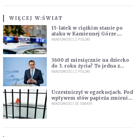
WIĘCEJ W:
ŚWIAT
15-latek w ciężkim stanie po
ataku w Kamiennej Górze.
Policja zatrzymała dwóch
WIADOMOŚCI Z POLSKI
nastolatków
3600 zł miesięcznie na dziecko
do 3. roku życia? To jedna z
propozycji programu "Rozwój
WIADOMOŚCI Z POLSKI
Plus"
Uczestniczył w egzekucjach. Pod
wpływem słów papieża zmienił
zdanie
WIADOMOŚCI ZE ŚWIATA