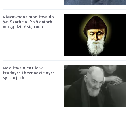
Niezawodna modlitwa do
św. Szarbela. Po 9 dniach
mogą dziać się cuda
Modlitwa ojca Pio w
trudnych i beznadziejnych
sytuacjach