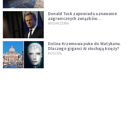
Donald Tusk zapowiada uznawanie
zagranicznych związków
jednopłciowych. "Państwo oblało ten
WYDARZENIA
test"
Dolina Krzemowa puka do Watykanu.
Dlaczego giganci AI słuchają księży?
KOŚCIÓŁ