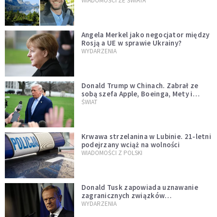
WIADOMOŚCI ZE ŚWIATA
Angela Merkel jako negocjator między
Rosją a UE w sprawie Ukrainy?
WYDARZENIA
Donald Trump w Chinach. Zabrał ze
sobą szefa Apple, Boeinga, Mety i
Muska
ŚWIAT
Krwawa strzelanina w Lubinie. 21-letni
podejrzany wciąż na wolności
WIADOMOŚCI Z POLSKI
Donald Tusk zapowiada uznawanie
zagranicznych związków
jednopłciowych. "Państwo oblało ten
WYDARZENIA
test"