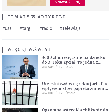
SPRAWDŹ CENĘ
TEMATY W ARTYKULE
#usa
#targi
#radio
#telewizja
WIĘCEJ W:
ŚWIAT
3600 zł miesięcznie na dziecko
do 3. roku życia? To jedna z
propozycji programu "Rozwój
WIADOMOŚCI Z POLSKI
Plus"
Uczestniczył w egzekucjach. Pod
wpływem słów papieża zmienił
zdanie
WIADOMOŚCI ZE ŚWIATA
Ogromna asteroida zbliży się do