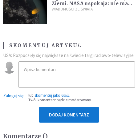
Ziemi. NASA uspokaja: nie ma
zagrożenia
WIADOMOŚCI ZE ŚWIATA
SKOMENTUJ ARTYKUŁ
USA: Rozpoczęły się największe na świecie targi radiowo-telewizyjne
Zaloguj się
lub
skomentuj jako Gość
Twój komentarz będzie moderowany
DODAJ KOMENTARZ
Komentarze (
)