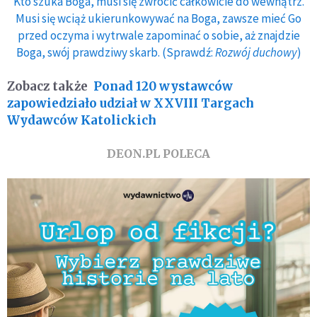
Kto szuka Boga, musi się zwrócić całkowicie do wewnątrz.
Musi się wciąż ukierunkowywać na Boga, zawsze mieć Go
przed oczyma i wytrwale zapominać o sobie, aż znajdzie
Boga, swój prawdziwy skarb. (Sprawdź:
Rozwój duchowy
)
Zobacz także
Ponad 120 wystawców
zapowiedziało udział w XXVIII Targach
Wydawców Katolickich
DEON.PL POLECA