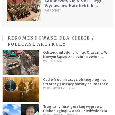
Zakończyły się XXVI Targi
Wydawców Katolickich.
Wręczono Feniksy 2021
PATRONATY
REKOMENDOWANE DLA CIEBIE /
POLECANE ARTYKUŁY
Odszedł młodo, broniąc Ojczyzny. W
Nowym Sączu znaleziono zwłoki
mężczyzny z czasów potopu
WYDARZENIA
szwedzkiego
Cud wśród niszczycielskiego ognia.
Strażacy gaszący pożary na Roztoczu
opublikowali niezwykłe zdjęcie
WIADOMOŚCI Z POLSKI
Tragiczny finał górskiej wyprawy.
Diakon zginął w ataku niedźwiedzia