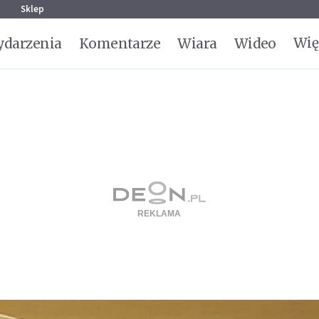
g
Sklep
Wię
darzenia
Komentarze
Wiara
Wideo