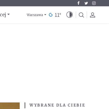
11
°
cej
Warszawa
WYBRANE DLA CIEBIE