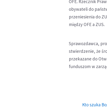
OFE. Rzecznik Praw
obywateli do państ
przeniesienia do Z
między OFE a ZUS.
Sprawozdawca, prof
stwierdzenie, że śr
przekazane do Otwa
funduszom w zarząd
Kto szuka Bo