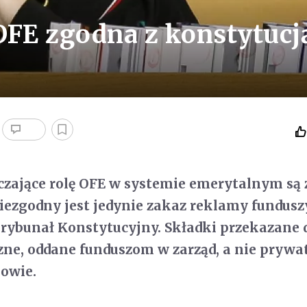
OFE zgodna z konstytucj
czające rolę OFE w systemie emerytalnym są
niezgodny jest jedynie zakaz reklamy fundusz
Trybunał Konstytucyjny. Składki przekazane 
czne, oddane funduszom w zarząd, a nie prywa
iowie.