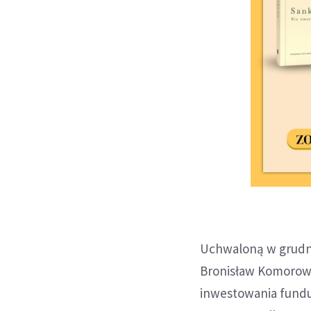
Uchwaloną w grudni
Bronisław Komorowsk
inwestowania fundu