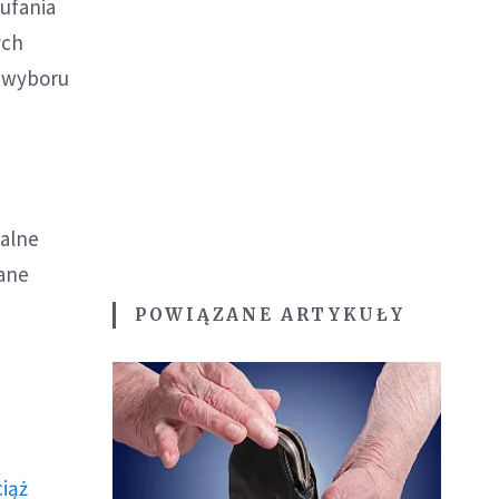
ufania
ych
o wyboru
talne
ane
POWIĄZANE ARTYKUŁY
ciąż