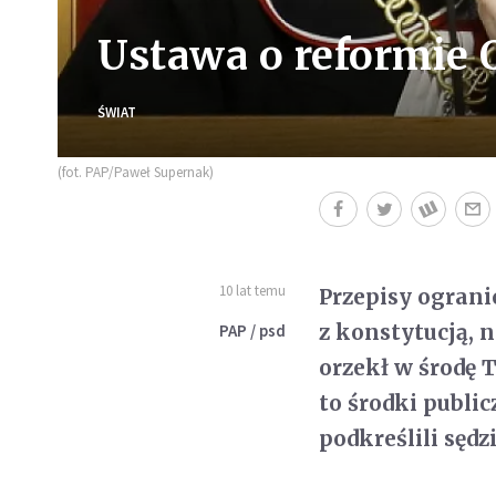
Ustawa o reformie 
ŚWIAT
(fot. PAP/Paweł Supernak)
10 lat temu
Przepisy ograni
z konstytucją, 
PAP / psd
orzekł w środę 
to środki publi
podkreślili sędz