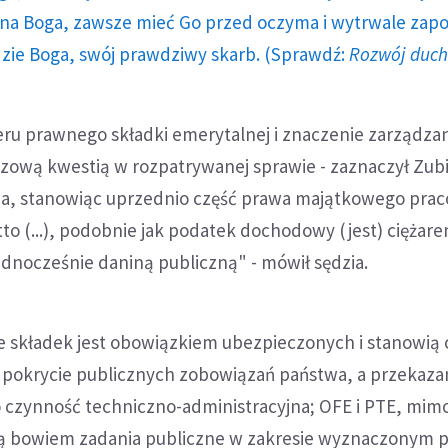
a Boga, zawsze mieć Go przed oczyma i wytrwale zap
dzie Boga, swój prawdziwy skarb. (Sprawdź:
Rozwój duc
ru prawnego składki emerytalnej i znaczenie zarządzan
czową kwestią w rozpatrywanej sprawie - zaznaczył Zubi
a, stanowiąc uprzednio część prawa majątkowego pra
o (...), podobnie jak podatek dochodowy (jest) ciężar
 jednocześnie daniną publiczną" - mówił sędzia.
ie składek jest obowiązkiem ubezpieczonych i stanowią
a pokrycie publicznych zobowiązań państwa, a przekaza
o czynność techniczno-administracyjna; OFE i PTE, mim
ą bowiem zadania publiczne w zakresie wyznaczonym 