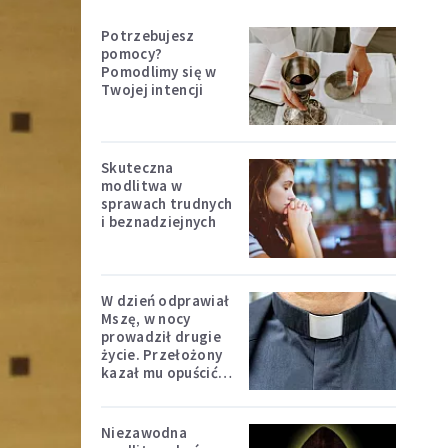
Potrzebujesz
pomocy?
Pomodlimy się w
Twojej intencji
Skuteczna
modlitwa w
sprawach trudnych
i beznadziejnych
W dzień odprawiał
Mszę, w nocy
prowadził drugie
życie. Przełożony
kazał mu opuścić
zakon
Niezawodna