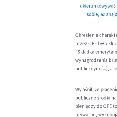
ukierunkowywać n
sobie, aż znaj
Określenie charakte
przez OFE było klu
"Składka emerytaln
wynagrodzenia brutt
publicznym (...), a
Wyjaśnił, że płacen
publiczne środki n
pieniędzy do OFE t
prywatne, wykonuj