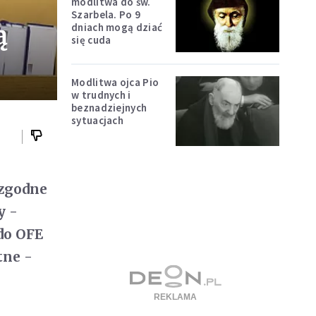
modlitwa do św.
Szarbela. Po 9
ą
dniach mogą dziać
się cuda
Modlitwa ojca Pio
w trudnych i
beznadziejnych
sytuacjach
 zgodne
y -
do OFE
tne -