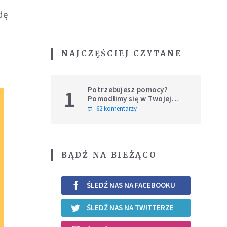
dę
NAJCZĘŚCIEJ CZYTANE
Potrzebujesz pomocy?
1
Pomodlimy się w Twojej
intencji
62 komentarzy
BĄDŹ NA BIEŻĄCO
ŚLEDŹ NAS NA FACEBOOKU
ŚLEDŹ NAS NA TWITTERZE