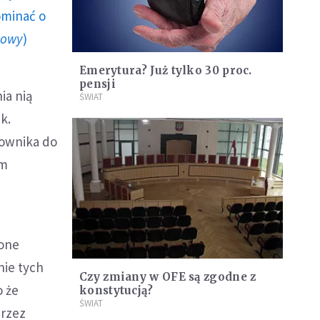
ominać o
howy
)
Emerytura? Już tylko 30 proc.
pensji
ia nią
ŚWIAT
k.
cownika do
em
 one
nie tych
Czy zmiany w OFE są zgodne z
o że
konstytucją?
ŚWIAT
przez