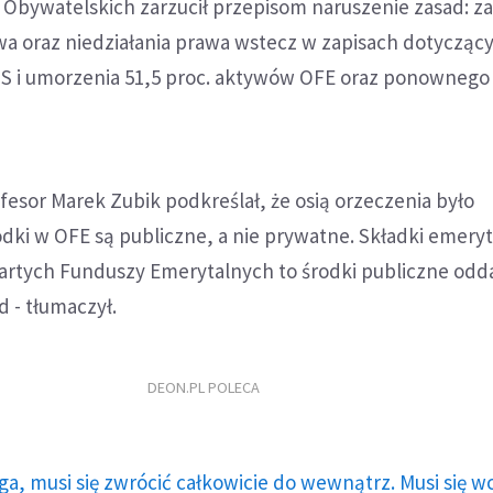
 Obywatelskich zarzucił przepisom naruszenie zasad: za
wa oraz niedziałania prawa wstecz w zapisach dotycząc
US i umorzenia 51,5 proc. aktywów OFE oraz ponowneg
esor Marek Zubik podkreślał, że osią orzeczenia było
odki w OFE są publiczne, a nie prywatne. Składki emery
rtych Funduszy Emerytalnych to środki publiczne odd
 - tłumaczył.
DEON.PL POLECA
ga, musi się zwrócić całkowicie do wewnątrz. Musi się w