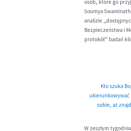
osób, które go przy
Soumya Swaminatha
analizie „dostępny
Bezpieczeństwa i M
protokół” badań kli
Kto szuka Bo
ukierunkowywać n
sobie, aż znaj
W zeszłym tygodni