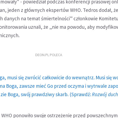
jmowały" - powiedział podczas konferencji prasowej on
n, jeden z głównych ekspertów WHO. Tedros dodał, że
ch danych na temat śmiertelności” członkowie Komitetu
onitorowania uznali, że „nie ma powodu, aby modyfiko
nicznych.
DEON.PL POLECA
ga, musi się zwrócić całkowicie do wewnątrz. Musi się w
a Boga, zawsze mieć Go przed oczyma i wytrwale zap
dzie Boga, swój prawdziwy skarb. (Sprawdź:
Rozwój duc
u WHO ponowiło swoje ostrzeżenie przed powszechnym