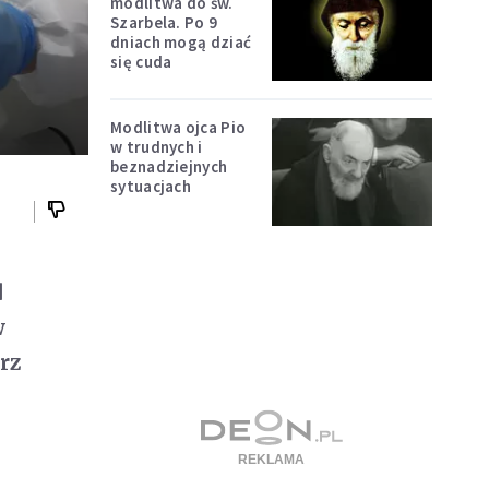
modlitwa do św.
Szarbela. Po 9
dniach mogą dziać
się cuda
Modlitwa ojca Pio
w trudnych i
beznadziejnych
sytuacjach
d
w
rz