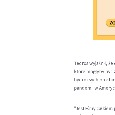
Tedros wyjaśnił, że
które mogłyby być 
hydroksychlorochiny
pandemii w Ameryce
"Jesteśmy całkiem p