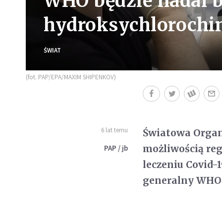
WHO będzie nadal 
hydroksychlorochin
ŚWIAT
(fot. PAP/EPA/MAXIM SHIPENKOV)
6 lat temu
Światowa Organ
możliwością re
PAP / jb
leczeniu Covid-
generalny WHO