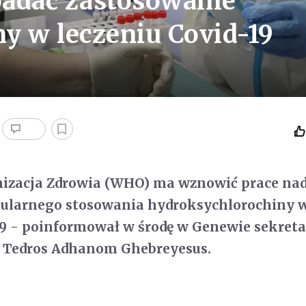
badać zastosowanie
y w leczeniu Covid-19
izacja Zdrowia (WHO) ma wznowić prace na
gularnego stosowania hydroksychlorochiny 
19 - poinformował w środę w Genewie sekreta
 Tedros Adhanom Ghebreyesus.