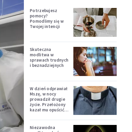
Potrzebujesz
pomocy?
Pomodlimy się w
Twojej intencji
Skuteczna
modlitwa w
sprawach trudnych
i beznadziejnych
W dzień odprawiał
Mszę, w nocy
prowadził drugie
życie. Przełożony
kazał mu opuścić
zakon
Niezawodna