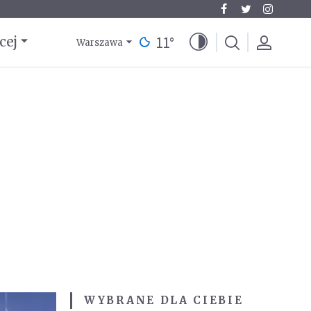
11
°
cej
Warszawa
WYBRANE DLA CIEBIE