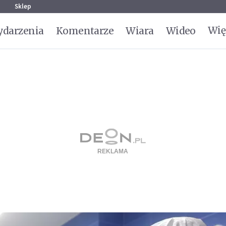
g
Sklep
Wię
darzenia
Komentarze
Wiara
Wideo