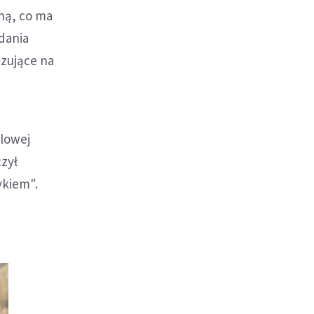
ną, co ma
dania
azujące na
ylowej
zył
ykiem".