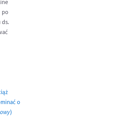
line
 po
 ds.
wać
ciąż
ominać o
howy
)