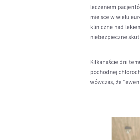
leczeniem pacjentó
miejsce w wielu eur
kliniczne nad leki
niebezpieczne skut
Kilkanaście dni te
pochodnej chloroch
wówczas, że "ewent