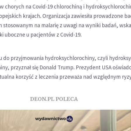
w chorych na Covid-19 chlorochiną i hydroksychlorochi
opejskich krajach. Organizacja zawiesiła prowadzone ba
em stosowanym na malarię z uwagi na wyniki badań, wsk
ki uboczne u pacjentów z Covid-19.
mu do przyjmowania hydroksychlorochiny, czyli hydroks
iny, przyznał się Donald Trump. Prezydent USA oświadc
ualna korzyść z leczenia przeważa nad względnym ryz
DEON.PL POLECA