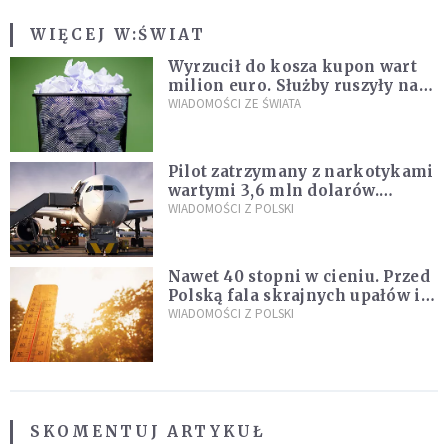
WIĘCEJ W:
ŚWIAT
Wyrzucił do kosza kupon wart
milion euro. Służby ruszyły na
poszukiwania
WIADOMOŚCI ZE ŚWIATA
Pilot zatrzymany z narkotykami
wartymi 3,6 mln dolarów.
Śledczy podejrzewają, że latał
WIADOMOŚCI Z POLSKI
pod ich wpływem
Nawet 40 stopni w cieniu. Przed
Polską fala skrajnych upałów i
gwałtowne burze
WIADOMOŚCI Z POLSKI
SKOMENTUJ ARTYKUŁ