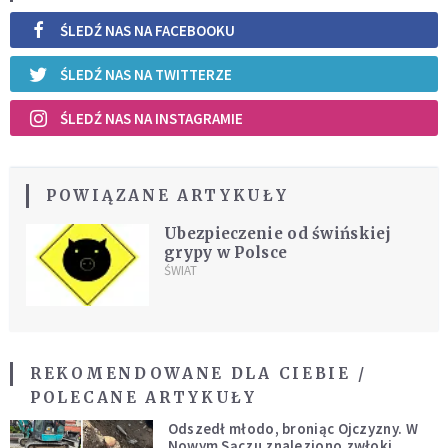
ŚLEDŹ NAS NA FACEBOOKU
ŚLEDŹ NAS NA TWITTERZE
ŚLEDŹ NAS NA INSTAGRAMIE
POWIĄZANE ARTYKUŁY
Ubezpieczenie od świńskiej
grypy w Polsce
ŚWIAT
REKOMENDOWANE DLA CIEBIE /
POLECANE ARTYKUŁY
Odszedł młodo, broniąc Ojczyzny. W
Nowym Sączu znaleziono zwłoki