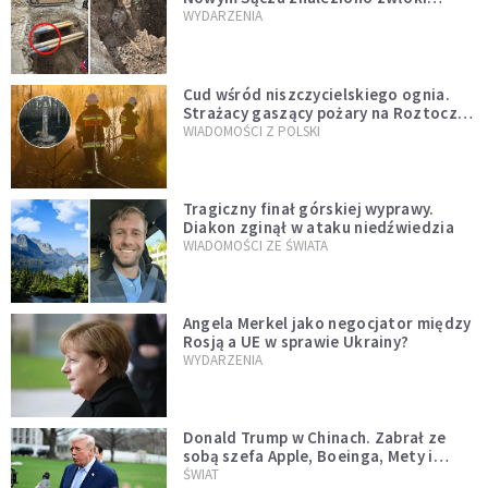
mężczyzny z czasów potopu
WYDARZENIA
szwedzkiego
Cud wśród niszczycielskiego ognia.
Strażacy gaszący pożary na Roztoczu
opublikowali niezwykłe zdjęcie
WIADOMOŚCI Z POLSKI
Tragiczny finał górskiej wyprawy.
Diakon zginął w ataku niedźwiedzia
WIADOMOŚCI ZE ŚWIATA
Angela Merkel jako negocjator między
Rosją a UE w sprawie Ukrainy?
WYDARZENIA
Donald Trump w Chinach. Zabrał ze
sobą szefa Apple, Boeinga, Mety i
Muska
ŚWIAT