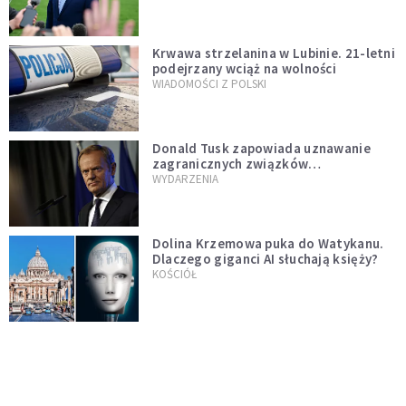
Krwawa strzelanina w Lubinie. 21-letni
podejrzany wciąż na wolności
WIADOMOŚCI Z POLSKI
Donald Tusk zapowiada uznawanie
zagranicznych związków
jednopłciowych. "Państwo oblało ten
WYDARZENIA
test"
Dolina Krzemowa puka do Watykanu.
Dlaczego giganci AI słuchają księży?
KOŚCIÓŁ