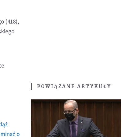
o (418),
skiego
te
POWIĄZANE ARTYKUŁY
ciąż
ominać o