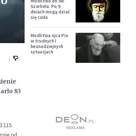
ło
modlitwa do św.
Szarbela. Po 9
dniach mogą dziać
się cuda
Modlitwa ojca Pio
w trudnych i
beznadziejnych
sytuacjach
ażenie
arło 83
3 115
znie od