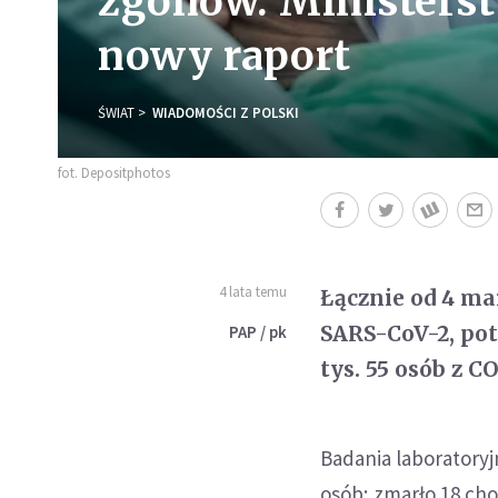
zgonów. Ministers
nowy raport
ŚWIAT
WIADOMOŚCI Z POLSKI
fot. Depositphotos
4 lata temu
Łącznie od 4 ma
SARS-CoV-2, pot
PAP / pk
tys. 55 osób z C
Badania laboratoryj
osób; zmarło 18 cho