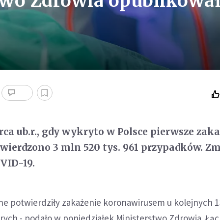
two Zdrowia opublikowa
rca ub.r., gdy wykryto w Polsce pierwsze zak
wierdzono 3 mln 520 tys. 961 przypadków. Zm
OVID-19.
ne potwierdziły zakażenie koronawirusem u kolejnych 1
rych - podało w poniedziałek Ministerstwo Zdrowia. Łąc