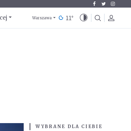
11
°
cej
Warszawa
WYBRANE DLA CIEBIE