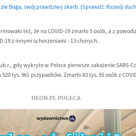
dzie Boga, swój prawdziwy skarb. (Sprawdź:
Rozwój duc
ormowało też, że na COVID-19 zmarło 5 osób, a z powod
D-19 z innymi schorzeniami - 13 chorych.
ub.r., gdy wykryto w Polsce pierwsze zakażenie SARS-C
520 tys. 961 przypadków. Zmarło 83 tys. 55 osób z COVI
DEON.PL POLECA