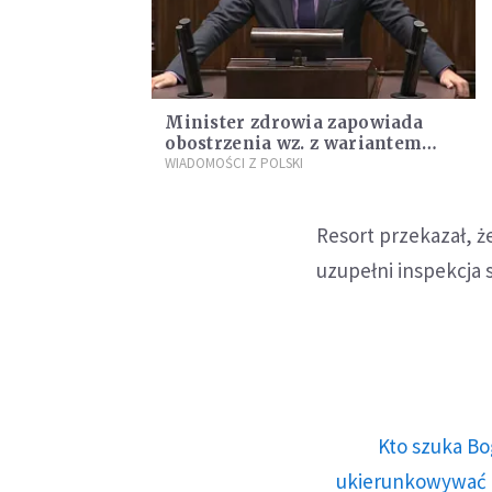
Minister zdrowia zapowiada
obostrzenia wz. z wariantem
Omikron
WIADOMOŚCI Z POLSKI
Resort przekazał, ż
uzupełni inspekcja 
Kto szuka Bo
ukierunkowywać n