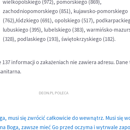
wielkopolskiego (972), pomorskiego (869),
zachodniopomorskiego (851), kujawsko-pomorskiego
(762),łódzkiego (691), opolskiego (517), podkarpackieg
lubuskiego (395), lubelskiego (383), warmińsko-mazur
(328), podlaskiego (193), świętokrzyskiego (182).
e 137 informacji o zakażeniach nie zawiera adresu. Dane 
sanitarna.
DEON.PL POLECA
ga, musi się zwrócić całkowicie do wewnątrz. Musi się w
a Boga, zawsze mieć Go przed oczyma i wytrwale zap