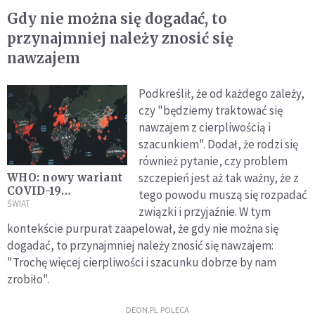
Gdy nie można się dogadać, to
przynajmniej należy znosić się
nawzajem
Podkreślił, że od każdego zależy,
czy "będziemy traktować się
nawzajem z cierpliwością i
szacunkiem". Dodał, że rodzi się
również pytanie, czy problem
szczepień jest aż tak ważny, że z
WHO: nowy wariant
COVID-19
tego powodu muszą się rozpadać
podniesiony do
ŚWIAT
związki i przyjaźnie. W tym
rangi
kontekście purpurat zaapelował, że gdy nie można się
niepokojącego.
dogadać, to przynajmniej należy znosić się nawzajem:
Otrzymał inną
nazwę
"Trochę więcej cierpliwości i szacunku dobrze by nam
zrobiło".
DEON.PL POLECA