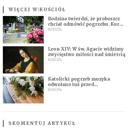
WIĘCEJ W:
KOŚCIÓŁ
Rodzina twierdzi, że proboszcz
chciał odmówić pogrzebu. Kuria
zapowiada wyjaśnienia
KOŚCIÓŁ
Leon XIV: W św. Agacie widzimy
zwycięstwo miłości nad śmiercią
KOŚCIÓŁ
Katolicki pogrzeb muzyka
odwołano tuż przed
uroczystością. Powodem była
KOŚCIÓŁ
przynależność do masonerii
SKOMENTUJ ARTYKUŁ