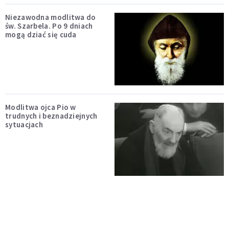
Niezawodna modlitwa do
św. Szarbela. Po 9 dniach
mogą dziać się cuda
Modlitwa ojca Pio w
trudnych i beznadziejnych
sytuacjach