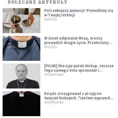
POLECANE ARTYKUŁY
Potrzebujesz pomocy? Pomodlimy się
w Twojej intencji
KOŚCIÓŁ
W dzień odprawiał Mszę, w nocy
prowadził drugie życie. Przełożony
kazał mu opuścić zakon
KOŚCIÓŁ
[PILNE] Nie żyje polski biskup. Jeszcze
tego samego dnia spowiadał i
sprawował Mszę świętą
WYDARZENIA
Ksiądz zrezygnował z przyjęcia
święceń biskupich. "Jestem naprawdę
niegodny"
WYDARZENIA