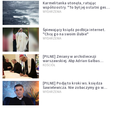
Karmelitanka utonęła, ratując
współsiostry. "To był jej ostatni gest
miłości"
WYDARZENIA
Śpiewający ksiądz podbija internet.
"Chcę go na swoim ślubie"
WYDARZENIA
[PILNE] Zmiany w archidiecezji
warszawskiej. Abp Adrian Galbas
wręczył dekrety nowym proboszczom
KOŚCIÓŁ
[PILNE] Podjęto kroki ws. księdza
Sawielewicza. Nie zobaczymy go w
mediach
WYDARZENIA