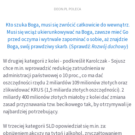
DEON.PL POLECA
Kto szuka Boga, musi się zwrócić całkowicie do wewnątrz.
Musi się wciąż ukierunkowywać na Boga, zawsze mieć Go
przed oczyma i wytrwale zapominać o sobie, aż znajdzie
Boga, swój prawdziwy skarb. (Sprawdź:
Rozwój duchowy
)
W drugiej kategorii z kolei - podkreślił Karolczak - Sojusz
chce m.in. wprowadzić redukcję zatrudnienia w
administracji państwowej o 10 proc., co ma dać
oszczędności rzędu 2 miliardów 109 milionów złotych oraz
zlikwidować KRUS (1,5 miliarda złotych oszczędności). 2
miliardy 400 milionów złotych miałoby z kolei dać zmiana
zasad przyznawania tzw. becikowego tak, by otrzymywali je
najbardziej potrzebujący.
W trzeciej kategorii SLD opowiedział się m.in. za:
obniżeniem akcyzy na tytoń i alkohol, zryczałtowaniem