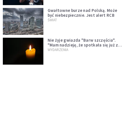
Gwałtowne burze nad Polską. Może
być niebezpiecznie. Jest alert RCB
ŚWIAT
Nie żyje gwiazda "Barw szczęścia".
"Mam nadzieję, że spotkała się już z
Bogiem, którego tak bardzo kochała"
WYDARZENIA