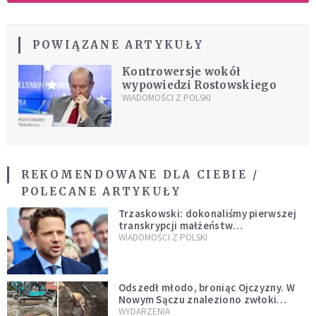
POWIĄZANE ARTYKUŁY
Kontrowersje wokół
wypowiedzi Rostowskiego
WIADOMOŚCI Z POLSKI
REKOMENDOWANE DLA CIEBIE /
POLECANE ARTYKUŁY
Trzaskowski: dokonaliśmy pierwszej
transkrypcji małżeństw
jednopłciowych. “Tak jak
WIADOMOŚCI Z POLSKI
zapowiadałem, bez zwłoki,
natychmiast”
Odszedł młodo, broniąc Ojczyzny. W
Nowym Sączu znaleziono zwłoki
mężczyzny z czasów potopu
WYDARZENIA