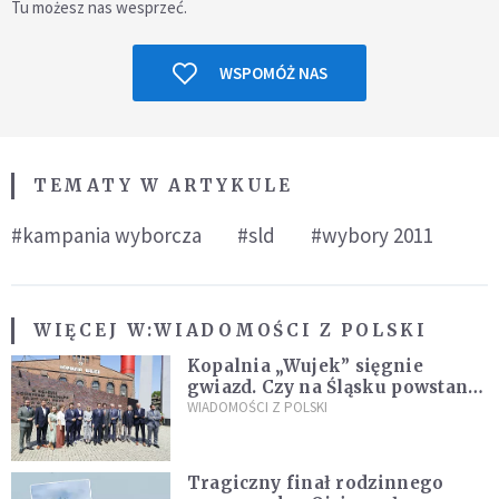
Tu możesz nas wesprzeć.
WSPOMÓŻ NAS
TEMATY W ARTYKULE
#kampania wyborcza
#sld
#wybory 2011
WIĘCEJ W:
WIADOMOŚCI Z POLSKI
Kopalnia „Wujek” sięgnie
gwiazd. Czy na Śląsku powstanie
„Dolina Krzemowa”?
WIADOMOŚCI Z POLSKI
Tragiczny finał rodzinnego