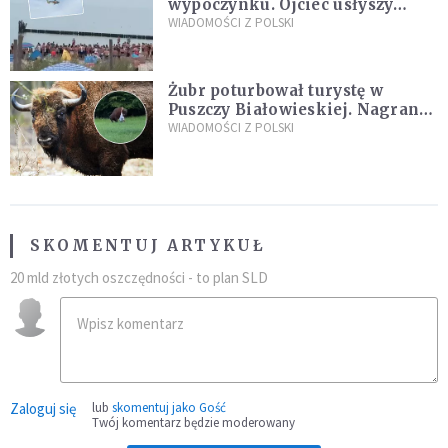
wypoczynku. Ojciec usłyszy
zarzuty
WIADOMOŚCI Z POLSKI
Żubr poturbował turystę w
Puszczy Białowieskiej. Nagranie
daje do myślenia
WIADOMOŚCI Z POLSKI
SKOMENTUJ ARTYKUŁ
20 mld złotych oszczędności - to plan SLD
Zaloguj się
lub
skomentuj jako Gość
Twój komentarz będzie moderowany