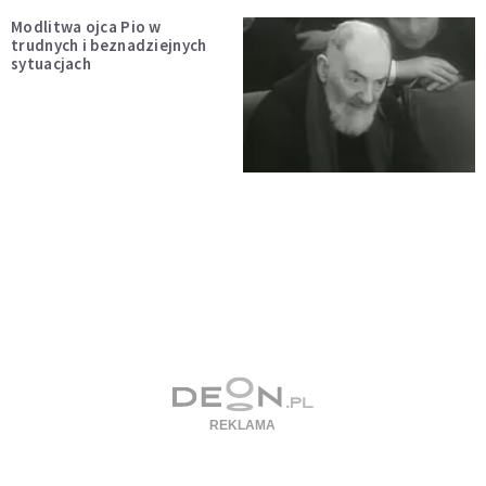
Modlitwa ojca Pio w
trudnych i beznadziejnych
sytuacjach