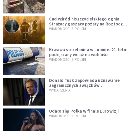
szwedzkiego
Cud wśród niszczycielskiego ognia.
Strażacy gaszący pożary na Roztoczu
opublikowali niezwykłe zdjęcie
WIADOMOŚCI Z POLSKI
Krwawa strzelanina w Lubinie. 21-letni
podejrzany wciąż na wolności
WIADOMOŚCI Z POLSKI
Donald Tusk zapowiada uznawanie
zagranicznych związków
jednopłciowych. "Państwo oblało ten
WYDARZENIA
test"
Udało się! Polka w finale Eurowizji
WIADOMOŚCI Z POLSKI