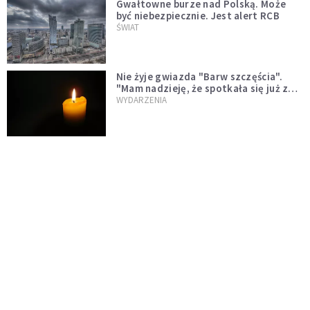
Gwałtowne burze nad Polską. Może
być niebezpiecznie. Jest alert RCB
ŚWIAT
Nie żyje gwiazda "Barw szczęścia".
"Mam nadzieję, że spotkała się już z
Bogiem, którego tak bardzo kochała"
WYDARZENIA