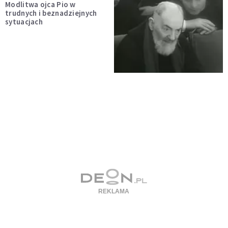
Modlitwa ojca Pio w
trudnych i beznadziejnych
sytuacjach