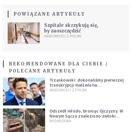
POWIĄZANE ARTYKUŁY
Szpitale skrzykują się,
by zaoszczędzić
WIADOMOŚCI Z POLSKI
REKOMENDOWANE DLA CIEBIE /
POLECANE ARTYKUŁY
Trzaskowski: dokonaliśmy pierwszej
transkrypcji małżeństw
jednopłciowych. “Tak jak
WIADOMOŚCI Z POLSKI
zapowiadałem, bez zwłoki,
natychmiast”
Odszedł młodo, broniąc Ojczyzny. W
Nowym Sączu znaleziono zwłoki
mężczyzny z czasów potopu
WYDARZENIA
szwedzkiego