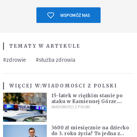
WSPOMÓŻ NAS
TEMATY W ARTYKULE
#zdrowie
#służba zdrowia
WIĘCEJ W:
WIADOMOŚCI Z POLSKI
15-latek w ciężkim stanie po
ataku w Kamiennej Górze.
Policja zatrzymała dwóch
WIADOMOŚCI Z POLSKI
nastolatków
3600 zł miesięcznie na dziecko
do 3. roku życia? To jedna z