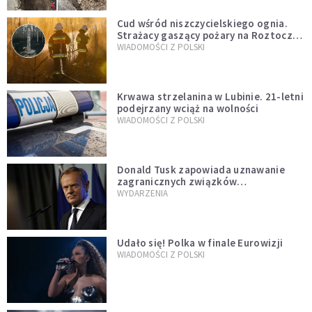
Cud wśród niszczycielskiego ognia.
Strażacy gaszący pożary na Roztoczu
opublikowali niezwykłe zdjęcie
WIADOMOŚCI Z POLSKI
Krwawa strzelanina w Lubinie. 21-letni
podejrzany wciąż na wolności
WIADOMOŚCI Z POLSKI
Donald Tusk zapowiada uznawanie
zagranicznych związków
jednopłciowych. "Państwo oblało ten
WYDARZENIA
test"
Udało się! Polka w finale Eurowizji
WIADOMOŚCI Z POLSKI