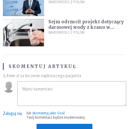
propozycji programu "Rozwój
WIADOMOŚCI Z POLSKI
Plus"
Sejm odrzucił projekt dotyczący
darmowej wody z kranu w
restauracjach
WIADOMOŚCI Z POLSKI
SKOMENTUJ ARTYKUŁ
3,4 mln zł za leczenie najdroższego pacjenta
Zaloguj się
lub
skomentuj jako Gość
Twój komentarz będzie moderowany