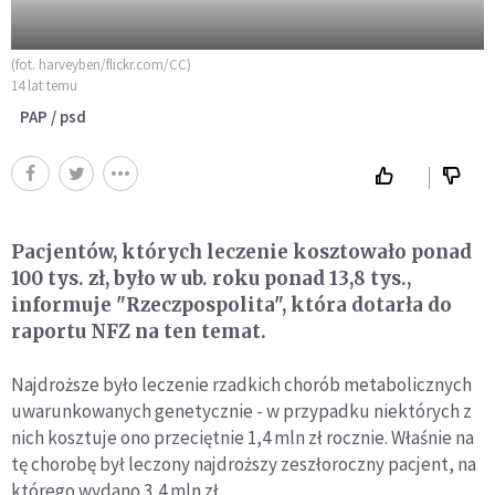
(fot. harveyben/flickr.com/CC)
14 lat temu
PAP / psd
Pacjentów, których leczenie kosztowało ponad
100 tys. zł, było w ub. roku ponad 13,8 tys.,
informuje "Rzeczpospolita", która dotarła do
raportu NFZ na ten temat.
Najdroższe było leczenie rzadkich chorób metabolicznych
uwarunkowanych genetycznie - w przypadku niektórych z
nich kosztuje ono przeciętnie 1,4 mln zł rocznie. Właśnie na
tę chorobę był leczony najdroższy zeszłoroczny pacjent, na
którego wydano 3,4 mln zł.