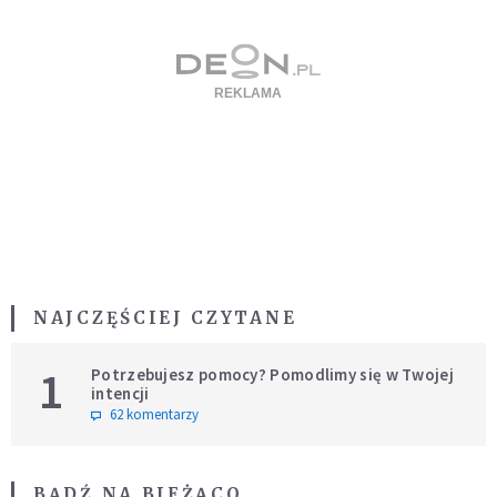
NAJCZĘŚCIEJ CZYTANE
1
Potrzebujesz pomocy? Pomodlimy się w Twojej
intencji
62 komentarzy
BĄDŹ NA BIEŻĄCO