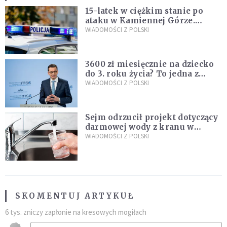
15-latek w ciężkim stanie po
ataku w Kamiennej Górze.
Policja zatrzymała dwóch
WIADOMOŚCI Z POLSKI
nastolatków
3600 zł miesięcznie na dziecko
do 3. roku życia? To jedna z
propozycji programu "Rozwój
WIADOMOŚCI Z POLSKI
Plus"
Sejm odrzucił projekt dotyczący
darmowej wody z kranu w
restauracjach
WIADOMOŚCI Z POLSKI
SKOMENTUJ ARTYKUŁ
6 tys. zniczy zapłonie na kresowych mogiłach