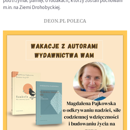
podtrzymać pamięć o rodakach, którzy zostali pochowani
m.in. na Ziemi Drohobyckiej.
DEON.PL POLECA