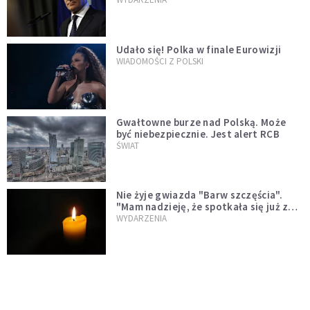
test"
Udało się! Polka w finale Eurowizji
WIADOMOŚCI Z POLSKI
Gwałtowne burze nad Polską. Może
być niebezpiecznie. Jest alert RCB
ŚWIAT
Nie żyje gwiazda "Barw szczęścia".
"Mam nadzieję, że spotkała się już z
Bogiem, którego tak bardzo kochała"
WYDARZENIA