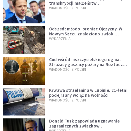
transkrypcji małżeństw
jednopłciowych. “Tak jak
WIADOMOŚCI Z POLSKI
zapowiadałem, bez zwłoki,
natychmiast”
Odszedł młodo, broniąc Ojczyzny. W
Nowym Sączu znaleziono zwłoki
mężczyzny z czasów potopu
WYDARZENIA
szwedzkiego
Cud wśród niszczycielskiego ognia.
Strażacy gaszący pożary na Roztoczu
opublikowali niezwykłe zdjęcie
WIADOMOŚCI Z POLSKI
Krwawa strzelanina w Lubinie. 21-letni
podejrzany wciąż na wolności
WIADOMOŚCI Z POLSKI
Donald Tusk zapowiada uznawanie
zagranicznych związków
jednopłciowych. "Państwo oblało ten
WYDARZENIA