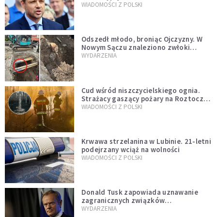
jednopłciowych. “Tak jak
WIADOMOŚCI Z POLSKI
zapowiadałem, bez zwłoki,
natychmiast”
Odszedł młodo, broniąc Ojczyzny. W
Nowym Sączu znaleziono zwłoki
mężczyzny z czasów potopu
WYDARZENIA
szwedzkiego
Cud wśród niszczycielskiego ognia.
Strażacy gaszący pożary na Roztoczu
opublikowali niezwykłe zdjęcie
WIADOMOŚCI Z POLSKI
Krwawa strzelanina w Lubinie. 21-letni
podejrzany wciąż na wolności
WIADOMOŚCI Z POLSKI
Donald Tusk zapowiada uznawanie
zagranicznych związków
jednopłciowych. "Państwo oblało ten
WYDARZENIA
test"