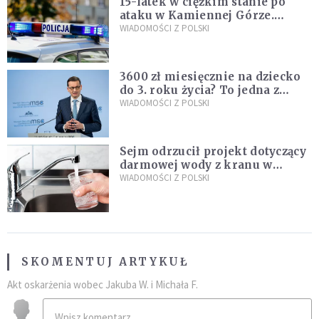
15-latek w ciężkim stanie po
ataku w Kamiennej Górze.
Policja zatrzymała dwóch
WIADOMOŚCI Z POLSKI
nastolatków
3600 zł miesięcznie na dziecko
do 3. roku życia? To jedna z
propozycji programu "Rozwój
WIADOMOŚCI Z POLSKI
Plus"
Sejm odrzucił projekt dotyczący
darmowej wody z kranu w
restauracjach
WIADOMOŚCI Z POLSKI
SKOMENTUJ ARTYKUŁ
Akt oskarżenia wobec Jakuba W. i Michała F.