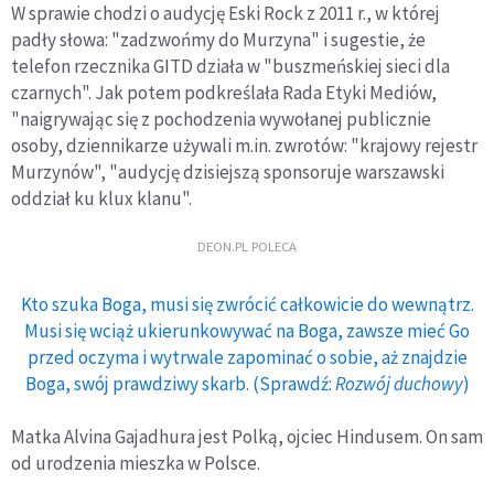
W sprawie chodzi o audycję Eski Rock z 2011 r., w której
padły słowa: "zadzwońmy do Murzyna" i sugestie, że
telefon rzecznika GITD działa w "buszmeńskiej sieci dla
czarnych". Jak potem podkreślała Rada Etyki Mediów,
"naigrywając się z pochodzenia wywołanej publicznie
osoby, dziennikarze używali m.in. zwrotów: "krajowy rejestr
Murzynów", "audycję dzisiejszą sponsoruje warszawski
oddział ku klux klanu".
DEON.PL POLECA
Kto szuka Boga, musi się zwrócić całkowicie do wewnątrz.
Musi się wciąż ukierunkowywać na Boga, zawsze mieć Go
przed oczyma i wytrwale zapominać o sobie, aż znajdzie
Boga, swój prawdziwy skarb. (Sprawdź:
Rozwój duchowy
)
Matka Alvina Gajadhura jest Polką, ojciec Hindusem. On sam
od urodzenia mieszka w Polsce.