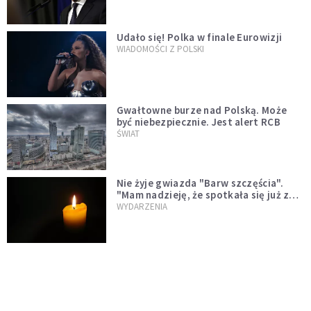
Udało się! Polka w finale Eurowizji
WIADOMOŚCI Z POLSKI
Gwałtowne burze nad Polską. Może
być niebezpiecznie. Jest alert RCB
ŚWIAT
Nie żyje gwiazda "Barw szczęścia".
"Mam nadzieję, że spotkała się już z
Bogiem, którego tak bardzo kochała"
WYDARZENIA