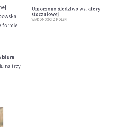
nej
Umorzono śledztwo ws. afery
stoczniowej
ubowska
WIADOMOŚCI Z POLSKI
w formie
a biura
iu na trzy