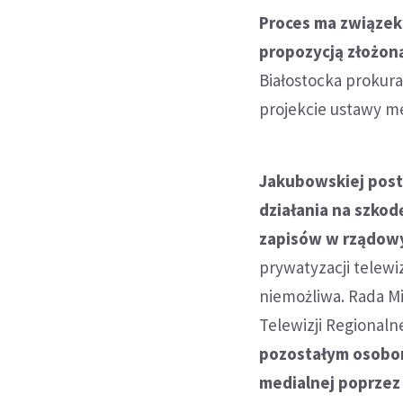
Proces ma związek 
propozycją złożon
Białostocka prokur
projekcie ustawy me
Jakubowskiej post
działania na szko
zapisów w rządowy
prywatyzacji telewiz
niemożliwa. Rada M
Telewizji Regionaln
pozostałym osobom
medialnej poprzez 