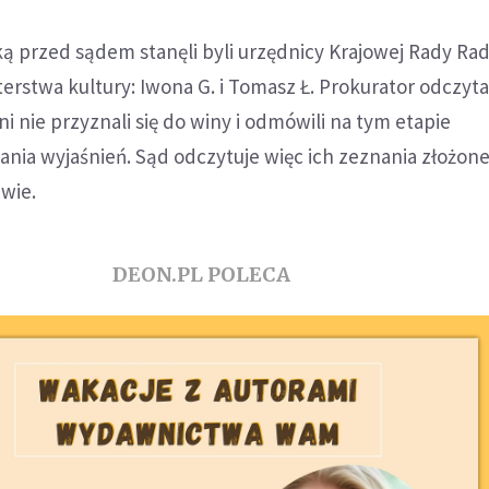
przed sądem stanęli byli urzędnicy Krajowej Rady Radi
terstwa kultury: Iwona G. i Tomasz Ł. Prokurator odczyta
i nie przyznali się do winy i odmówili na tym etapie
nia wyjaśnień. Sąd odczytuje więc ich zeznania złożon
awie.
DEON.PL POLECA