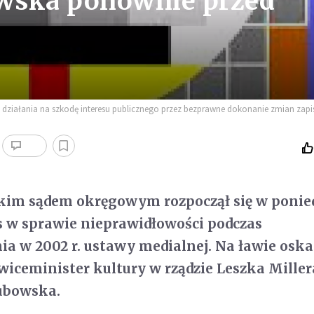
wska ponownie przed
i działania na szkodę interesu publicznego przez bezprawne dokonanie zmian zap
kim sądem okręgowym rozpoczął się w ponie
 w sprawie nieprawidłowości podczas
a w 2002 r. ustawy medialnej. Na ławie osk
 wiceminister kultury w rządzie Leszka Miller
ubowska.