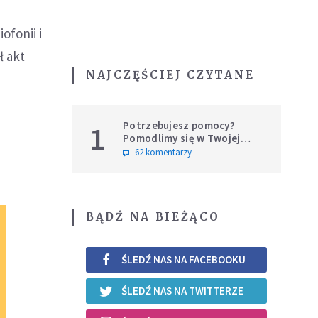
ofonii i
ł akt
NAJCZĘŚCIEJ CZYTANE
e
Potrzebujesz pomocy?
1
Pomodlimy się w Twojej
intencji
62 komentarzy
BĄDŹ NA BIEŻĄCO
ŚLEDŹ NAS NA FACEBOOKU
ŚLEDŹ NAS NA TWITTERZE