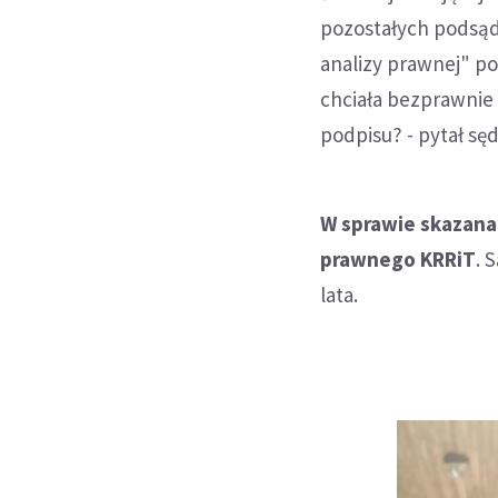
pozostałych podsąd
analizy prawnej" p
chciała bezprawnie 
podpisu? - pytał sęd
W sprawie skazana z
prawnego KRRiT
. 
lata.