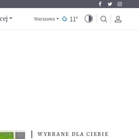
11
°
cej
Warszawa
WYBRANE DLA CIEBIE