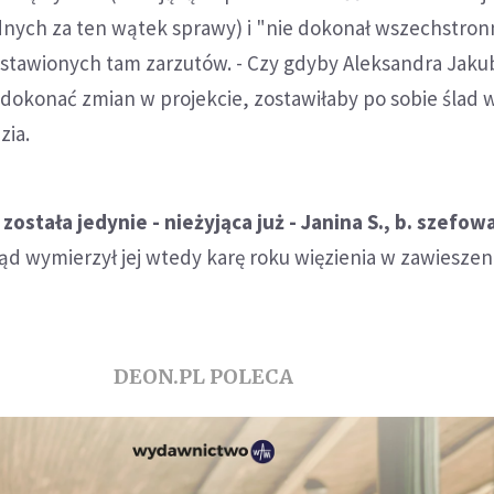
nych za ten wątek sprawy) i "nie dokonał wszechstron
ostawionych tam zarzutów. - Czy gdyby Aleksandra Jak
dokonać zmian w projekcie, zostawiłaby po sobie ślad 
zia.
ostała jedynie - nieżyjąca już - Janina S., b. szefow
Sąd wymierzył jej wtedy karę roku więzienia w zawieszen
DEON.PL POLECA