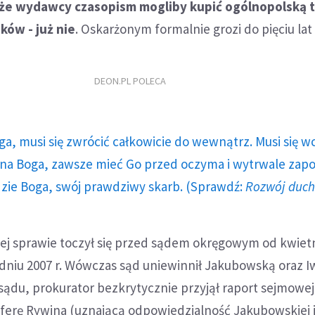
 że wydawcy czasopism mogliby kupić ogólnopolską t
ków - już nie
. Oskarżonym formalnie grozi do pięciu lat 
DEON.PL POLECA
ga, musi się zwrócić całkowicie do wewnątrz. Musi się w
a Boga, zawsze mieć Go przed oczyma i wytrwale zap
dzie Boga, swój prawdziwy skarb. (Sprawdź:
Rozwój duc
ej sprawie toczył się przed sądem okręgowym od kwietni
niu 2007 r. Wówczas sąd uniewinnił Jakubowską oraz Iw
ądu, prokurator bezkrytycznie przyjął raport sejmowej
aferę Rywina (uznającą odpowiedzialność Jakubowskiej 