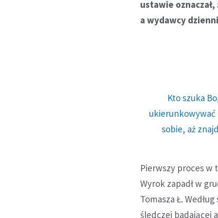
ustawie oznaczał,
a wydawcy dzienni
Kto szuka Bo
ukierunkowywać n
sobie, aż znaj
Pierwszy proces w t
Wyrok zapadł w grud
Tomasza Ł. Według s
śledczej badającej 