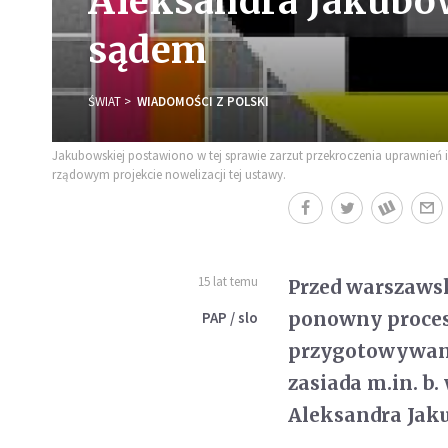
Aleksandra Jakubo
sądem
ŚWIAT
WIADOMOŚCI Z POLSKI
Jakubowskiej postawiono w tej sprawie zarzut przekroczenia uprawnień 
rządowym projekcie nowelizacji tej ustawy.
15 lat temu
Przed warszaws
ponowny proces
PAP / slo
przygotowywani
zasiada m.in. b.
Aleksandra Jak