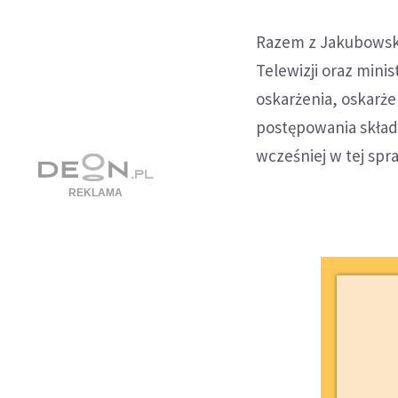
Razem z Jakubowską 
Telewizji oraz minis
oskarżenia, oskarżen
postępowania składa
wcześniej w tej spr