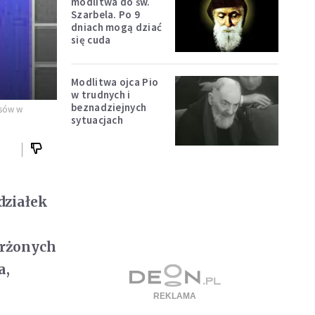
modlitwa do św.
Szarbela. Po 9
dniach mogą dziać
się cuda
Modlitwa ojca Pio
w trudnych i
beznadziejnych
isów w
sytuacjach
działek
arżonych
a,