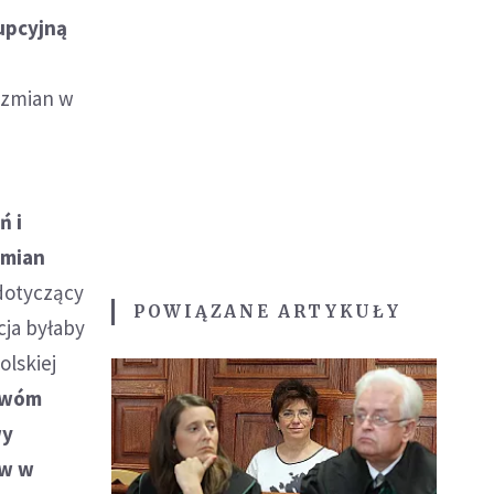
rupcyjną
 zmian w
ń i
zmian
 dotyczący
POWIĄZANE ARTYKUŁY
cja byłaby
olskiej
wóm
wy
ów w