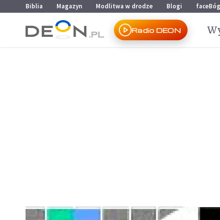
Przejdź do menu głównego
Przejdź do treści
Biblia
Magazyn
Modlitwa w drodze
Blogi
faceBó
Wy
Radio DEON