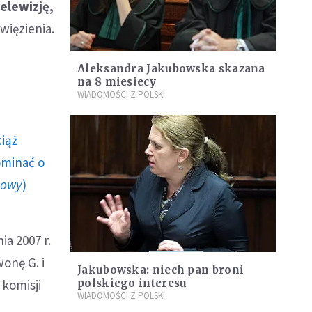
elewizję,
więzienia.
Aleksandra Jakubowska skazana
na 8 miesiecy
WIADOMOŚCI Z POLSKI
ciąż
ominać o
howy
)
a 2007 r.
onę G. i
Jakubowska: niech pan broni
 komisji
polskiego interesu
WIADOMOŚCI Z POLSKI
i