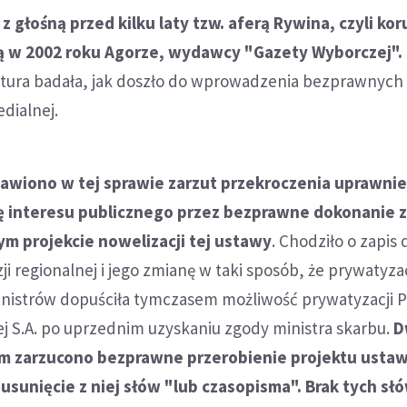
z głośną przed kilku laty tzw. aferą Rywina, czyli ko
ą w 2002 roku Agorze, wydawcy "Gazety Wyborczej".
atura badała, jak doszło do wprowadzenia bezprawnych
dialnej.
awiono w tej sprawie zarzut przekroczenia uprawnie
dę interesu publicznego przez bezprawne dokonanie 
m projekcie nowelizacji tej ustawy
. Chodziło o zapis
ji regionalnej i jego zmianę w taki sposób, że prywatyza
inistrów dopuściła tymczasem możliwość prywatyzacji P
ej S.A. po uprzednim uzyskaniu zgody ministra skarbu.
D
 zarzucono bezprawne przerobienie projektu usta
usunięcie z niej słów "lub czasopisma". Brak tych sł