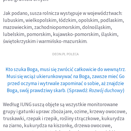
Jak podano, susza rolnicza występuje w województwach:
lubuskim, wielkopolskim, łódzkim, opolskim, podlaskim,
mazowieckim, zachodniopomorskim, dolnośląskim,
lubelskim, pomorskim, kujawsko-pomorskim, śląskim,
świętokrzyskim i warmińsko-mazurskim.
DEON.PL POLECA
Kto szuka Boga, musi się zwrócić całkowicie do wewnątrz.
Musi się wciąż ukierunkowywać na Boga, zawsze mieć Go
przed oczyma i wytrwale zapominać o sobie, aż znajdzie
Boga, swój prawdziwy skarb. (Sprawdź:
Rozwój duchowy
)
Według IUNG suszą objęte są wszystkie monitorowane
grupy i gatunki upraw: zboża jare, ozime, krzewy owocowe,
truskawki, rzepak i rzepik, rośliny strączkowe, kukurydza
na ziarno, kukurydza na kiszonkę, drzewa owocowe,