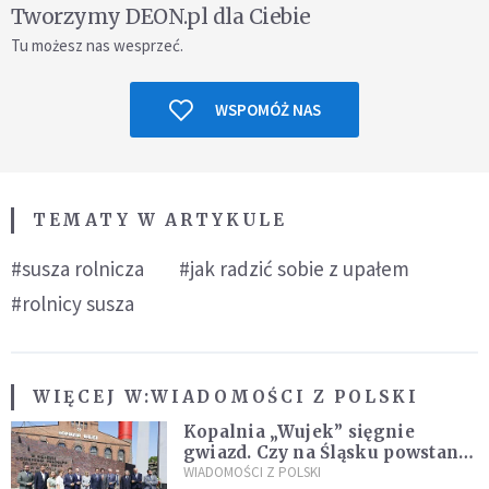
Tworzymy DEON.pl dla Ciebie
Tu możesz nas wesprzeć.
WSPOMÓŻ NAS
TEMATY W ARTYKULE
#susza rolnicza
#jak radzić sobie z upałem
#rolnicy susza
WIĘCEJ W:
WIADOMOŚCI Z POLSKI
Kopalnia „Wujek” sięgnie
gwiazd. Czy na Śląsku powstanie
„Dolina Krzemowa”?
WIADOMOŚCI Z POLSKI