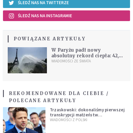
ŚLEDŹ NAS NA TWITTERZE
ŚLEDŹ NAS NA INSTAGRAMIE
POWIĄZANE ARTYKUŁY
W Paryżu padł nowy
absolutny rekord ciepła: 42,6
st. C. Upały zmierzają do
WIADOMOŚCI ZE ŚWIATA
Polski!
REKOMENDOWANE DLA CIEBIE /
POLECANE ARTYKUŁY
Trzaskowski: dokonaliśmy pierwszej
transkrypcji małżeństw
jednopłciowych. “Tak jak
WIADOMOŚCI Z POLSKI
zapowiadałem, bez zwłoki,
natychmiast”