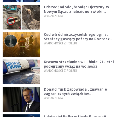
Odszedł młodo, broniąc Ojczyzny. W
Nowym Sączu znaleziono zwłoki
mężczyzny z czasów potopu
WYDARZENIA
szwedzkiego
Cud wśród niszczycielskiego ognia.
Strażacy gaszący pożary na Roztoczu
opublikowali niezwykłe zdjęcie
WIADOMOŚCI Z POLSKI
Krwawa strzelanina w Lubinie. 21-letni
podejrzany wciąż na wolności
WIADOMOŚCI Z POLSKI
Donald Tusk zapowiada uznawanie
zagranicznych związków
jednopłciowych. "Państwo oblało ten
WYDARZENIA
test"
Udało się! Polka w finale Eurowizji