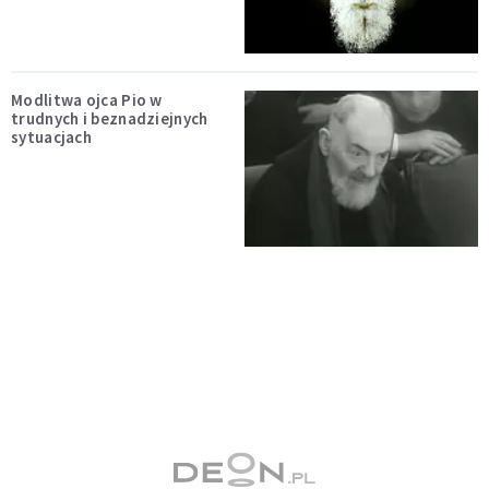
Modlitwa ojca Pio w
trudnych i beznadziejnych
sytuacjach