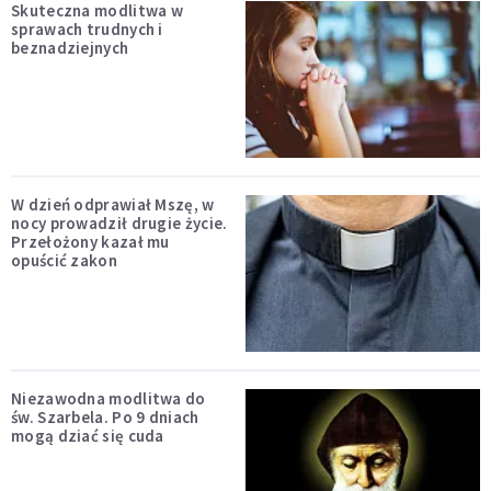
Skuteczna modlitwa w
sprawach trudnych i
beznadziejnych
W dzień odprawiał Mszę, w
nocy prowadził drugie życie.
Przełożony kazał mu
opuścić zakon
Niezawodna modlitwa do
św. Szarbela. Po 9 dniach
mogą dziać się cuda