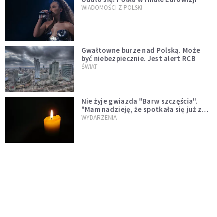
WIADOMOŚCI Z POLSKI
Gwałtowne burze nad Polską. Może
być niebezpiecznie. Jest alert RCB
ŚWIAT
Nie żyje gwiazda "Barw szczęścia".
"Mam nadzieję, że spotkała się już z
Bogiem, którego tak bardzo kochała"
WYDARZENIA