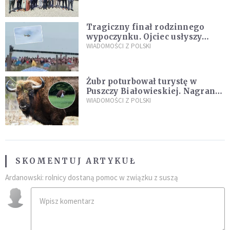
Tragiczny finał rodzinnego
wypoczynku. Ojciec usłyszy
zarzuty
WIADOMOŚCI Z POLSKI
Żubr poturbował turystę w
Puszczy Białowieskiej. Nagranie
daje do myślenia
WIADOMOŚCI Z POLSKI
SKOMENTUJ ARTYKUŁ
Ardanowski: rolnicy dostaną pomoc w związku z suszą