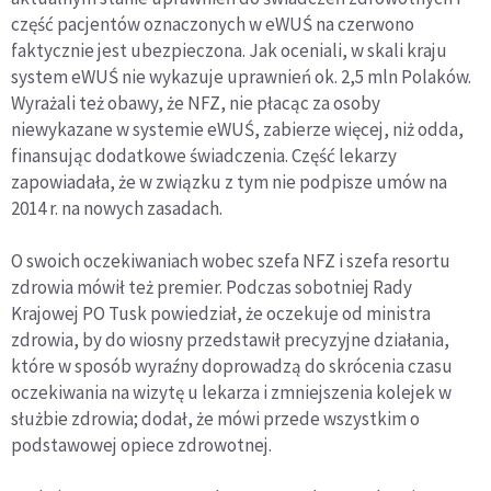
część pacjentów oznaczonych w eWUŚ na czerwono
faktycznie jest ubezpieczona. Jak oceniali, w skali kraju
system eWUŚ nie wykazuje uprawnień ok. 2,5 mln Polaków.
Wyrażali też obawy, że NFZ, nie płacąc za osoby
niewykazane w systemie eWUŚ, zabierze więcej, niż odda,
finansując dodatkowe świadczenia. Część lekarzy
zapowiadała, że w związku z tym nie podpisze umów na
2014 r. na nowych zasadach.
O swoich oczekiwaniach wobec szefa NFZ i szefa resortu
zdrowia mówił też premier. Podczas sobotniej Rady
Krajowej PO Tusk powiedział, że oczekuje od ministra
zdrowia, by do wiosny przedstawił precyzyjne działania,
które w sposób wyraźny doprowadzą do skrócenia czasu
oczekiwania na wizytę u lekarza i zmniejszenia kolejek w
służbie zdrowia; dodał, że mówi przede wszystkim o
podstawowej opiece zdrowotnej.