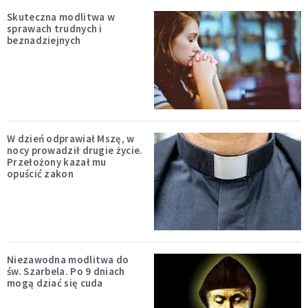
Skuteczna modlitwa w
sprawach trudnych i
beznadziejnych
W dzień odprawiał Mszę, w
nocy prowadził drugie życie.
Przełożony kazał mu
opuścić zakon
Niezawodna modlitwa do
św. Szarbela. Po 9 dniach
mogą dziać się cuda