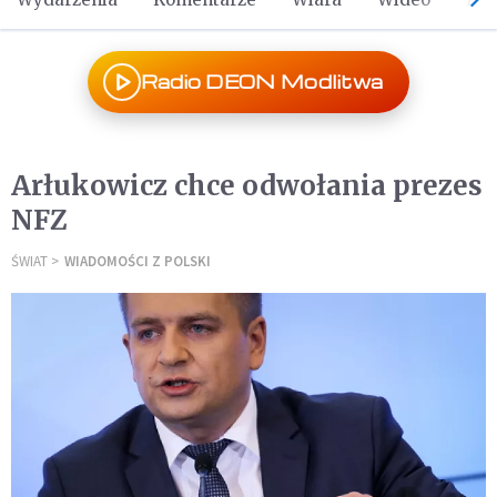
Radio DEON Modlitwa
Arłukowicz chce odwołania prezes
NFZ
ŚWIAT
WIADOMOŚCI Z POLSKI