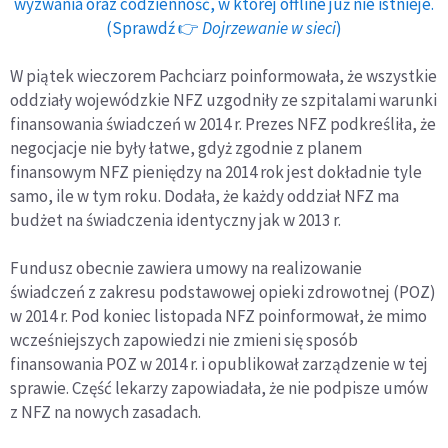
wyzwania oraz codzienność, w której offline już nie istnieje.
(Sprawdź 👉
Dojrzewanie w sieci
)
W piątek wieczorem Pachciarz poinformowała, że wszystkie
oddziały wojewódzkie NFZ uzgodniły ze szpitalami warunki
finansowania świadczeń w 2014 r. Prezes NFZ podkreśliła, że
negocjacje nie były łatwe, gdyż zgodnie z planem
finansowym NFZ pieniędzy na 2014 rok jest dokładnie tyle
samo, ile w tym roku. Dodała, że każdy oddział NFZ ma
budżet na świadczenia identyczny jak w 2013 r.
Fundusz obecnie zawiera umowy na realizowanie
świadczeń z zakresu podstawowej opieki zdrowotnej (POZ)
w 2014 r. Pod koniec listopada NFZ poinformował, że mimo
wcześniejszych zapowiedzi nie zmieni się sposób
finansowania POZ w 2014 r. i opublikował zarządzenie w tej
sprawie. Część lekarzy zapowiadała, że nie podpisze umów
z NFZ na nowych zasadach.