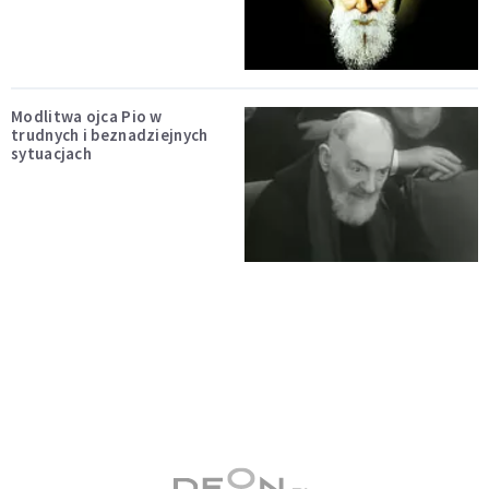
Modlitwa ojca Pio w
trudnych i beznadziejnych
sytuacjach