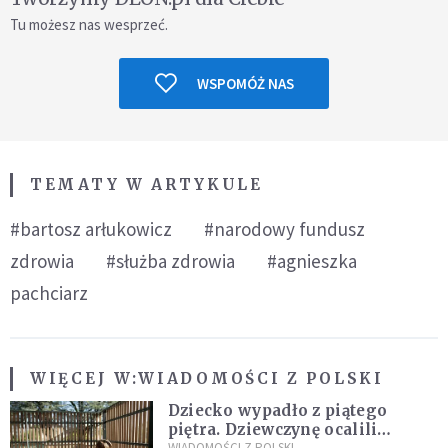
Tu możesz nas wesprzeć.
WSPOMÓŻ NAS
TEMATY W ARTYKULE
#bartosz arłukowicz
#narodowy fundusz
zdrowia
#służba zdrowia
#agnieszka
pachciarz
WIĘCEJ W:
WIADOMOŚCI Z POLSKI
Dziecko wypadło z piątego
piętra. Dziewczynę ocalili
WIADOMOŚCI Z POLSKI