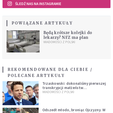
ŚLEDŹ NAS NA INSTAGRAMIE
POWIĄZANE ARTYKUŁY
Będą krótsze kolejki do
lekarzy? NFZ ma plan
WIADOMOŚCI Z POLSKI
REKOMENDOWANE DLA CIEBIE /
POLECANE ARTYKUŁY
Trzaskowski: dokonaliśmy pierwszej
transkrypcji małżeństw
jednopłciowych. “Tak jak
WIADOMOŚCI Z POLSKI
zapowiadałem, bez zwłoki,
natychmiast”
Odszedł młodo, broniąc Ojczyzny. W