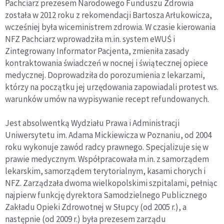
Pachciarz prezesem Narodowego Funduszu Zdrowia
została w 2012 roku z rekomendacji Bartosza Arłukowicza,
wcześniej była wiceministrem zdrowia. W czasie kierowania
NFZ Pachciarz wprowadziła m.in. system eWUŚ i
Zintegrowany Informator Pacjenta, zmieniła zasady
kontraktowania świadczeń w nocnej i świątecznej opiece
medycznej. Doprowadziła do porozumienia z lekarzami,
którzy na początku jej urzędowania zapowiadali protest ws.
warunków umów na wypisywanie recept refundowanych.
Jest absolwentką Wydziału Prawa i Administracji
Uniwersytetu im. Adama Mickiewicza w Poznaniu, od 2004
roku wykonuje zawód radcy prawnego. Specjalizuje się w
prawie medycznym. Współpracowała m.in. z samorządem
lekarskim, samorządem terytorialnym, kasami chorych i
NFZ. Zarządzała dwoma wielkopolskimi szpitalami, pełniąc
najpierw funkcję dyrektora Samodzielnego Publicznego
Zakładu Opieki Zdrowotnej w Słupcy (od 2005 r.), a
następnie (od 2009 r.) była prezesem zarządu