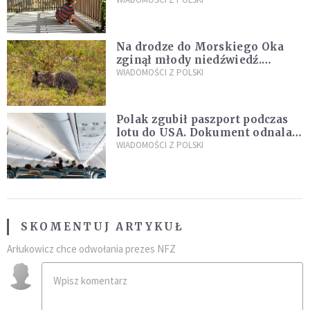
sąsiedzi
Na drodze do Morskiego Oka
zginął młody niedźwiedź.
Sprawę bada Policja i TPN
WIADOMOŚCI Z POLSKI
Polak zgubił paszport podczas
lotu do USA. Dokument odnalazł
się w nietypowym miejscu
WIADOMOŚCI Z POLSKI
SKOMENTUJ ARTYKUŁ
Arłukowicz chce odwołania prezes NFZ