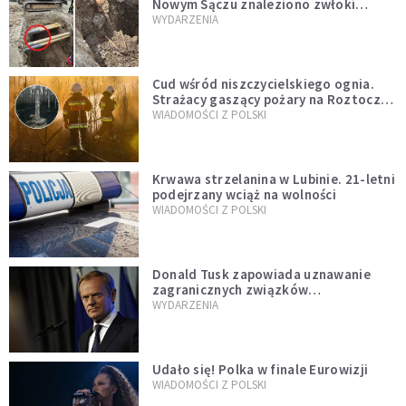
Nowym Sączu znaleziono zwłoki
mężczyzny z czasów potopu
WYDARZENIA
szwedzkiego
Cud wśród niszczycielskiego ognia.
Strażacy gaszący pożary na Roztoczu
opublikowali niezwykłe zdjęcie
WIADOMOŚCI Z POLSKI
Krwawa strzelanina w Lubinie. 21-letni
podejrzany wciąż na wolności
WIADOMOŚCI Z POLSKI
Donald Tusk zapowiada uznawanie
zagranicznych związków
jednopłciowych. "Państwo oblało ten
WYDARZENIA
test"
Udało się! Polka w finale Eurowizji
WIADOMOŚCI Z POLSKI