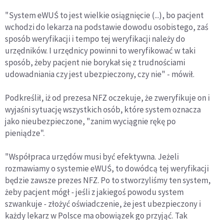
"System eWUŚ to jest wielkie osiągnięcie (...), bo pacjent
wchodzi do lekarza na podstawie dowodu osobistego, zaś
sposób weryfikacji i tempo tej weryfikacji należy do
urzędników. I urzędnicy powinni to weryfikować w taki
sposób, żeby pacjent nie borykał się z trudnościami
udowadniania czy jest ubezpieczony, czy nie" - mówił.
Podkreślił, iż od prezesa NFZ oczekuje, że zweryfikuje on i
wyjaśni sytuację wszystkich osób, które system oznacza
jako nieubezpieczone, "zanim wyciągnie rękę po
pieniądze".
"Współpraca urzędów musi być efektywna. Jeżeli
rozmawiamy o systemie eWUŚ, to dowódcą tej weryfikacji
będzie zawsze prezes NFZ. Po to stworzyliśmy ten system,
żeby pacjent mógł - jeśli z jakiegoś powodu system
szwankuje - złożyć oświadczenie, że jest ubezpieczony i
każdy lekarz w Polsce ma obowiązek go przyjąć. Tak