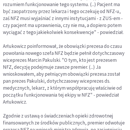
rozumiem funkcjonowanie tego systemu. (...) Pacjent ma
być zaopatrzony przez lekarza i tego oczekuję od NFZ-u,
zaś NFZ musi wyjaśniać z innymi instytucjami - z ZUS-em -
czy pacjent ma uprawnienia, czy nie ma, a dopiero potem
wyciągać z tego jakiekolwiek konsekwencje" - powiedział.
Arłukowicz poinformował, że obowiązki prezesa do czasu
powołania nowego szefa NFZ będzie pełnił dotychczasowy
wiceprezes Marcin Pakulski. "O tym, kto jest prezesem
NFZ, decyzję podejmuje zawsze premier. (...) Ja
wnioskowałem, aby pełniącym obowiązki prezesa został
pan prezes Pakulski, dotychczasowy wiceprezes ds.
medycznych, lekarz, z którym współpracuję właściwie od
początku funkcjonowania tej ekipy w NFZ" - powiedział
Arłukowicz.
Zgodnie z ustawą o świadczeniach opieki zdrowotnej
finansowanych ze środków publicznych, premier odwołuje
prezesa NFZ na wniosek ministra zdrowia, po zasięgnięciu