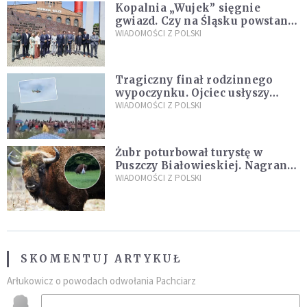
Kopalnia „Wujek” sięgnie
gwiazd. Czy na Śląsku powstanie
„Dolina Krzemowa”?
WIADOMOŚCI Z POLSKI
Tragiczny finał rodzinnego
wypoczynku. Ojciec usłyszy
zarzuty
WIADOMOŚCI Z POLSKI
Żubr poturbował turystę w
Puszczy Białowieskiej. Nagranie
daje do myślenia
WIADOMOŚCI Z POLSKI
SKOMENTUJ ARTYKUŁ
Arłukowicz o powodach odwołania Pachciarz