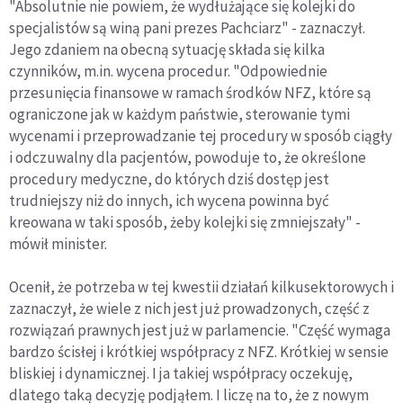
"Absolutnie nie powiem, że wydłużające się kolejki do
specjalistów są winą pani prezes Pachciarz" - zaznaczył.
Jego zdaniem na obecną sytuację składa się kilka
czynników, m.in. wycena procedur. "Odpowiednie
przesunięcia finansowe w ramach środków NFZ, które są
ograniczone jak w każdym państwie, sterowanie tymi
wycenami i przeprowadzanie tej procedury w sposób ciągły
i odczuwalny dla pacjentów, powoduje to, że określone
procedury medyczne, do których dziś dostęp jest
trudniejszy niż do innych, ich wycena powinna być
kreowana w taki sposób, żeby kolejki się zmniejszały" -
mówił minister.
Ocenił, że potrzeba w tej kwestii działań kilkusektorowych i
zaznaczył, że wiele z nich jest już prowadzonych, część z
rozwiązań prawnych jest już w parlamencie. "Część wymaga
bardzo ścisłej i krótkiej współpracy z NFZ. Krótkiej w sensie
bliskiej i dynamicznej. I ja takiej współpracy oczekuję,
dlatego taką decyzję podjąłem. I liczę na to, że z nowym