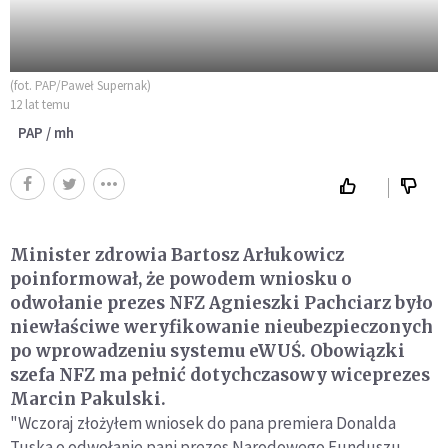
(fot. PAP/Paweł Supernak)
12 lat temu
PAP / mh
Minister zdrowia Bartosz Arłukowicz
poinformował, że powodem wniosku o
odwołanie prezes NFZ Agnieszki Pachciarz było
niewłaściwe weryfikowanie nieubezpieczonych
po wprowadzeniu systemu eWUŚ. Obowiązki
szefa NFZ ma pełnić dotychczasowy wiceprezes
Marcin Pakulski.
"Wczoraj złożyłem wniosek do pana premiera Donalda
Tuska o odwołanie pani prezes Narodowego Funduszu