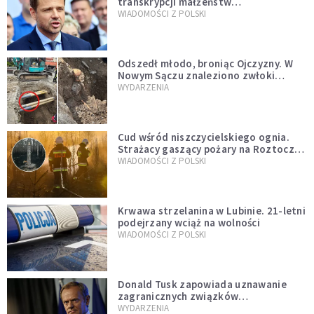
transkrypcji małżeństw
jednopłciowych. “Tak jak
WIADOMOŚCI Z POLSKI
zapowiadałem, bez zwłoki,
natychmiast”
Odszedł młodo, broniąc Ojczyzny. W
Nowym Sączu znaleziono zwłoki
mężczyzny z czasów potopu
WYDARZENIA
szwedzkiego
Cud wśród niszczycielskiego ognia.
Strażacy gaszący pożary na Roztoczu
opublikowali niezwykłe zdjęcie
WIADOMOŚCI Z POLSKI
Krwawa strzelanina w Lubinie. 21-letni
podejrzany wciąż na wolności
WIADOMOŚCI Z POLSKI
Donald Tusk zapowiada uznawanie
zagranicznych związków
jednopłciowych. "Państwo oblało ten
WYDARZENIA