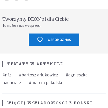
Tworzymy DEON.pl dla Ciebie
Tu możesz nas wesprzeć.
WSPOMÓŻ NAS
TEMATY W ARTYKULE
#nfz
#bartosz arłukowicz
#agnieszka
pachciarz
#marcin pakulski
WIĘCEJ W:
WIADOMOŚCI Z POLSKI