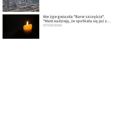
Nie żyje gwiazda "Barw szczęścia".
"Mam nadzieję, że spotkała się już z
Bogiem, którego tak bardzo kochała"
WYDARZENIA