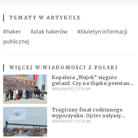
TEMATY W ARTYKULE
#haker
#atak hakerów
#biuletyn informacji
publicznej
WIĘCEJ W:
WIADOMOŚCI Z POLSKI
Kopalnia „Wujek” sięgnie
gwiazd. Czy na Śląsku powstanie
„Dolina Krzemowa”?
WIADOMOŚCI Z POLSKI
Tragiczny finał rodzinnego
wypoczynku. Ojciec usłyszy
zarzuty
WIADOMOŚCI Z POLSKI