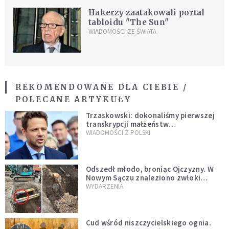
Hakerzy zaatakowali portal
tabloidu "The Sun"
WIADOMOŚCI ZE ŚWIATA
REKOMENDOWANE DLA CIEBIE /
POLECANE ARTYKUŁY
Trzaskowski: dokonaliśmy pierwszej
transkrypcji małżeństw
jednopłciowych. “Tak jak
WIADOMOŚCI Z POLSKI
zapowiadałem, bez zwłoki,
natychmiast”
Odszedł młodo, broniąc Ojczyzny. W
Nowym Sączu znaleziono zwłoki
mężczyzny z czasów potopu
WYDARZENIA
szwedzkiego
Cud wśród niszczycielskiego ognia.