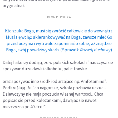
oryginalna).
DEON.PL POLECA
Kto szuka Boga, musi się zwrócić całkowicie do wewnątrz.
Musi się wciąż ukierunkowywać na Boga, zawsze mieć Go
przed oczyma i wytrwale zapominać o sobie, aż znajdzie
Boga, swój prawdziwy skarb. (Sprawdź:
Rozwój duchowy
)
Dalej hakerzy dodają, że w polskich szkołach "nauczysz sie
spozywac duze dawki alkoholu, palic trawke
oraz spozywac inne srodki odurzajace np. Amfetamine".
Podkreślają, że "co najgorsze, szkola pozbawia uczuc...
Dziewczyny nie maja poczucia wlasnej wartosci... Chca
popisac sie przed kolezankami, dawajac sie nawet
mezczyzna po 40-tce!".