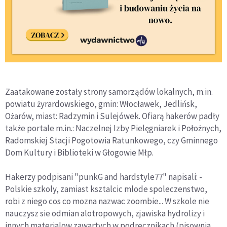
Zaatakowane zostały strony samorządów lokalnych, m.in.
powiatu żyrardowskiego, gmin: Włocławek, Jedlińsk,
Ożarów, miast: Radzymin i Sulejówek. Ofiarą hakerów padły
także portale m.in.: Naczelnej Izby Pielęgniarek i Położnych,
Radomskiej Stacji Pogotowia Ratunkowego, czy Gminnego
Dom Kultury i Biblioteki w Głogowie Młp.
Hakerzy podpisani "punkG and hardstyle77" napisali: -
Polskie szkoly, zamiast ksztalcic mlode spoleczenstwo,
robi z niego cos co mozna nazwac zoombie... W szkole nie
nauczysz sie odmian alotropowych, zjawiska hydrolizy i
innych materialow zawartych w podrecznikach (pisownia