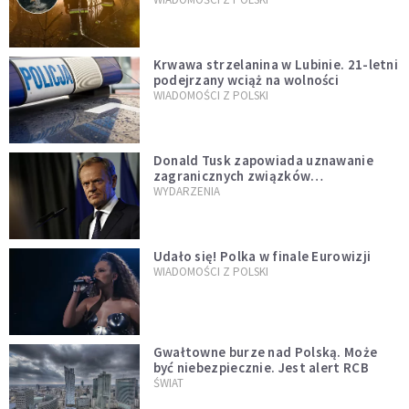
Krwawa strzelanina w Lubinie. 21-letni
podejrzany wciąż na wolności
WIADOMOŚCI Z POLSKI
Donald Tusk zapowiada uznawanie
zagranicznych związków
jednopłciowych. "Państwo oblało ten
WYDARZENIA
test"
Udało się! Polka w finale Eurowizji
WIADOMOŚCI Z POLSKI
Gwałtowne burze nad Polską. Może
być niebezpiecznie. Jest alert RCB
ŚWIAT