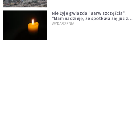
Nie żyje gwiazda "Barw szczęścia".
"Mam nadzieję, że spotkała się już z
Bogiem, którego tak bardzo kochała"
WYDARZENIA