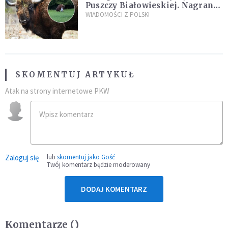
Puszczy Białowieskiej. Nagranie
daje do myślenia
WIADOMOŚCI Z POLSKI
SKOMENTUJ ARTYKUŁ
Atak na strony internetowe PKW
Zaloguj się
lub
skomentuj jako Gość
Twój komentarz będzie moderowany
DODAJ KOMENTARZ
Komentarze (
)