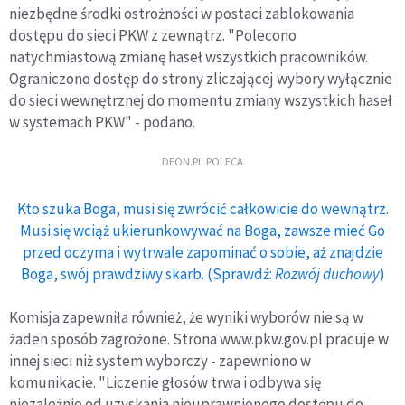
niezbędne środki ostrożności w postaci zablokowania
dostępu do sieci PKW z zewnątrz. "Polecono
natychmiastową zmianę haseł wszystkich pracowników.
Ograniczono dostęp do strony zliczającej wybory wyłącznie
do sieci wewnętrznej do momentu zmiany wszystkich haseł
w systemach PKW" - podano.
DEON.PL POLECA
Kto szuka Boga, musi się zwrócić całkowicie do wewnątrz.
Musi się wciąż ukierunkowywać na Boga, zawsze mieć Go
przed oczyma i wytrwale zapominać o sobie, aż znajdzie
Boga, swój prawdziwy skarb. (Sprawdź:
Rozwój duchowy
)
Komisja zapewniła również, że wyniki wyborów nie są w
żaden sposób zagrożone. Strona www.pkw.gov.pl pracuje w
innej sieci niż system wyborczy - zapewniono w
komunikacie. "Liczenie głosów trwa i odbywa się
niezależnie od uzyskania nieuprawnionego dostępu do