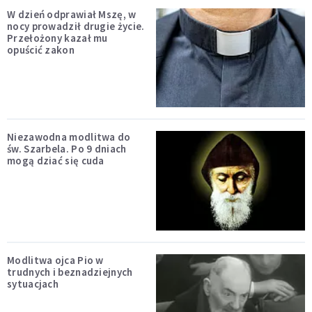
W dzień odprawiał Mszę, w
nocy prowadził drugie życie.
Przełożony kazał mu
opuścić zakon
Niezawodna modlitwa do
św. Szarbela. Po 9 dniach
mogą dziać się cuda
Modlitwa ojca Pio w
trudnych i beznadziejnych
sytuacjach