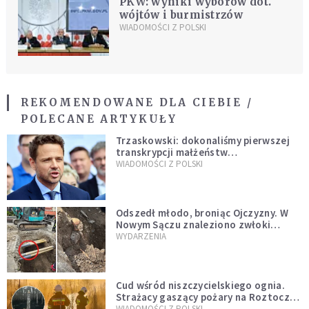
PKW: wyniki wyborów dot.
wójtów i burmistrzów
WIADOMOŚCI Z POLSKI
REKOMENDOWANE DLA CIEBIE /
POLECANE ARTYKUŁY
Trzaskowski: dokonaliśmy pierwszej
transkrypcji małżeństw
jednopłciowych. “Tak jak
WIADOMOŚCI Z POLSKI
zapowiadałem, bez zwłoki,
natychmiast”
Odszedł młodo, broniąc Ojczyzny. W
Nowym Sączu znaleziono zwłoki
mężczyzny z czasów potopu
WYDARZENIA
szwedzkiego
Cud wśród niszczycielskiego ognia.
Strażacy gaszący pożary na Roztoczu
opublikowali niezwykłe zdjęcie
WIADOMOŚCI Z POLSKI