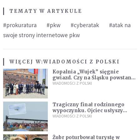
TEMATY W ARTYKULE
#prokuratura
#pkw
#cyberatak
#atak na
swoje strony internetowe pkw
WIĘCEJ W:
WIADOMOŚCI Z POLSKI
Kopalnia „Wujek” sięgnie
gwiazd. Czy na Śląsku powstanie
„Dolina Krzemowa”?
WIADOMOŚCI Z POLSKI
Tragiczny finał rodzinnego
wypoczynku. Ojciec usłyszy
zarzuty
WIADOMOŚCI Z POLSKI
Żubr poturbował turystę w