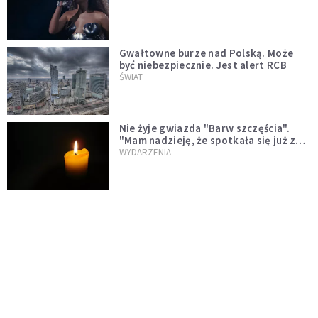
Gwałtowne burze nad Polską. Może
być niebezpiecznie. Jest alert RCB
ŚWIAT
Nie żyje gwiazda "Barw szczęścia".
"Mam nadzieję, że spotkała się już z
Bogiem, którego tak bardzo kochała"
WYDARZENIA