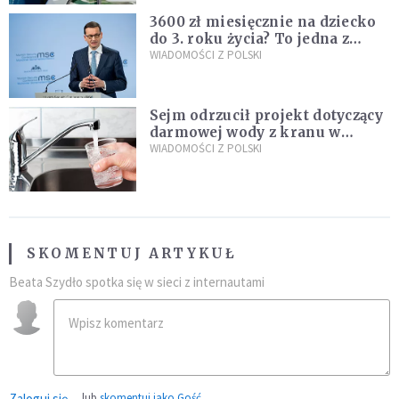
3600 zł miesięcznie na dziecko
do 3. roku życia? To jedna z
propozycji programu "Rozwój
WIADOMOŚCI Z POLSKI
Plus"
Sejm odrzucił projekt dotyczący
darmowej wody z kranu w
restauracjach
WIADOMOŚCI Z POLSKI
SKOMENTUJ ARTYKUŁ
Beata Szydło spotka się w sieci z internautami
Zaloguj się
lub
skomentuj jako Gość