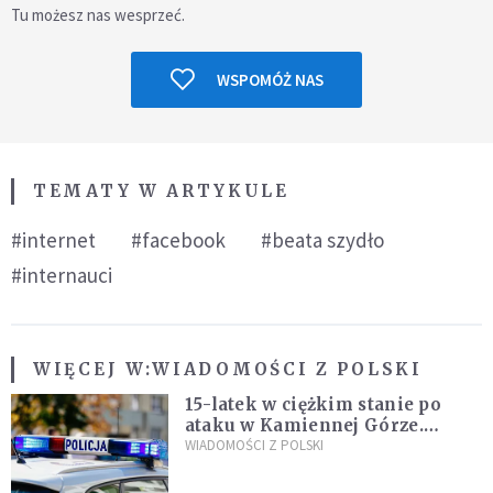
Tu możesz nas wesprzeć.
WSPOMÓŻ NAS
TEMATY W ARTYKULE
#internet
#facebook
#beata szydło
#internauci
WIĘCEJ W:
WIADOMOŚCI Z POLSKI
15-latek w ciężkim stanie po
ataku w Kamiennej Górze.
Policja zatrzymała dwóch
WIADOMOŚCI Z POLSKI
nastolatków