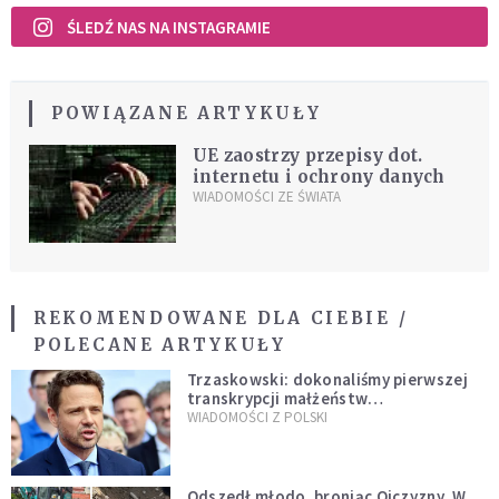
ŚLEDŹ NAS NA INSTAGRAMIE
POWIĄZANE ARTYKUŁY
UE zaostrzy przepisy dot.
internetu i ochrony danych
WIADOMOŚCI ZE ŚWIATA
REKOMENDOWANE DLA CIEBIE /
POLECANE ARTYKUŁY
Trzaskowski: dokonaliśmy pierwszej
transkrypcji małżeństw
jednopłciowych. “Tak jak
WIADOMOŚCI Z POLSKI
zapowiadałem, bez zwłoki,
natychmiast”
Odszedł młodo, broniąc Ojczyzny. W