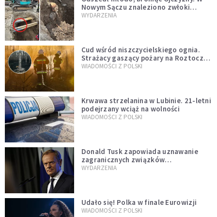
Nowym Sączu znaleziono zwłoki
mężczyzny z czasów potopu
WYDARZENIA
szwedzkiego
Cud wśród niszczycielskiego ognia.
Strażacy gaszący pożary na Roztoczu
opublikowali niezwykłe zdjęcie
WIADOMOŚCI Z POLSKI
Krwawa strzelanina w Lubinie. 21-letni
podejrzany wciąż na wolności
WIADOMOŚCI Z POLSKI
Donald Tusk zapowiada uznawanie
zagranicznych związków
jednopłciowych. "Państwo oblało ten
WYDARZENIA
test"
Udało się! Polka w finale Eurowizji
WIADOMOŚCI Z POLSKI