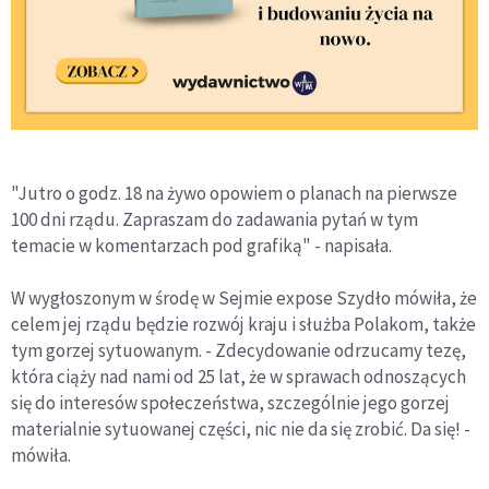
"Jutro o godz. 18 na żywo opowiem o planach na pierwsze
100 dni rządu. Zapraszam do zadawania pytań w tym
temacie w komentarzach pod grafiką" - napisała.
W wygłoszonym w środę w Sejmie expose Szydło mówiła, że
celem jej rządu będzie rozwój kraju i służba Polakom, także
tym gorzej sytuowanym. - Zdecydowanie odrzucamy tezę,
która ciąży nad nami od 25 lat, że w sprawach odnoszących
się do interesów społeczeństwa, szczególnie jego gorzej
materialnie sytuowanej części, nic nie da się zrobić. Da się! -
mówiła.