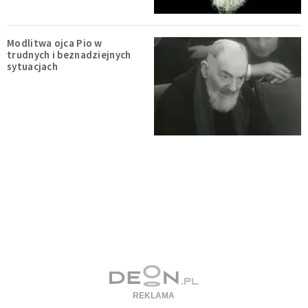
Modlitwa ojca Pio w
trudnych i beznadziejnych
sytuacjach