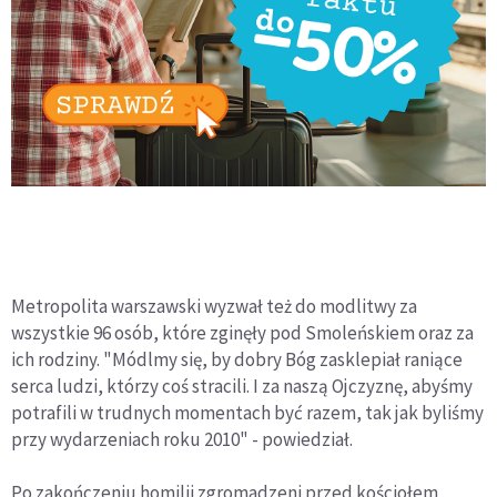
Metropolita warszawski wyzwał też do modlitwy za
wszystkie 96 osób, które zginęły pod Smoleńskiem oraz za
ich rodziny. "Módlmy się, by dobry Bóg zasklepiał raniące
serca ludzi, którzy coś stracili. I za naszą Ojczyznę, abyśmy
potrafili w trudnych momentach być razem, tak jak byliśmy
przy wydarzeniach roku 2010" - powiedział.
Po zakończeniu homilii zgromadzeni przed kościołem