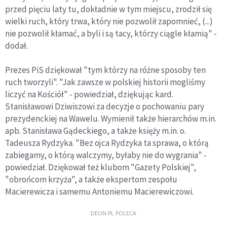
przed pięciu laty tu, dokładnie w tym miejscu, zrodził się
wielki ruch, który trwa, który nie pozwolił zapomnieć, (...)
nie pozwolił kłamać, a byli i są tacy, którzy ciągle kłamią" -
dodał.
Prezes PiS dziękował "tym którzy na różne sposoby ten
ruch tworzyli". "Jak zawsze w polskiej historii mogliśmy
liczyć na Kościół" - powiedział, dziękując kard.
Stanisławowi Dziwiszowi za decyzje o pochowaniu pary
prezydenckiej na Wawelu. Wymienił także hierarchów m.in.
apb. Stanisława Gądeckiego, a także księży m.in. o.
Tadeusza Rydzyka. "Bez ojca Rydzyka ta sprawa, o którą
zabiegamy, o którą walczymy, byłaby nie do wygrania" -
powiedział. Dziękował też klubom "Gazety Polskiej",
"obrońcom krzyża", a także ekspertom zespołu
Macierewicza i samemu Antoniemu Macierewiczowi.
DEON.PL POLECA