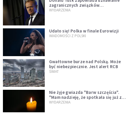
Donald Tusk zapowiada uznawanie
zagranicznych związków
jednopłciowych. "Państwo oblało ten
WYDARZENIA
test"
Udało się! Polka w finale Eurowizji
WIADOMOŚCI Z POLSKI
Gwałtowne burze nad Polską. Może
być niebezpiecznie. Jest alert RCB
ŚWIAT
Nie żyje gwiazda "Barw szczęścia".
"Mam nadzieję, że spotkała się już z
Bogiem, którego tak bardzo kochała"
WYDARZENIA