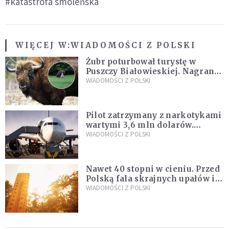
#katastrofa smoleńska
WIĘCEJ W:
WIADOMOŚCI Z POLSKI
Żubr poturbował turystę w
Puszczy Białowieskiej. Nagranie
daje do myślenia
WIADOMOŚCI Z POLSKI
Pilot zatrzymany z narkotykami
wartymi 3,6 mln dolarów.
Śledczy podejrzewają, że latał
WIADOMOŚCI Z POLSKI
pod ich wpływem
Nawet 40 stopni w cieniu. Przed
Polską fala skrajnych upałów i
gwałtowne burze
WIADOMOŚCI Z POLSKI