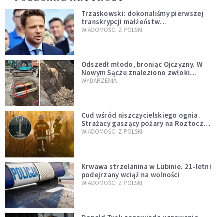
Trzaskowski: dokonaliśmy pierwszej
transkrypcji małżeństw
jednopłciowych. “Tak jak
WIADOMOŚCI Z POLSKI
zapowiadałem, bez zwłoki,
natychmiast”
Odszedł młodo, broniąc Ojczyzny. W
Nowym Sączu znaleziono zwłoki
mężczyzny z czasów potopu
WYDARZENIA
szwedzkiego
Cud wśród niszczycielskiego ognia.
Strażacy gaszący pożary na Roztoczu
opublikowali niezwykłe zdjęcie
WIADOMOŚCI Z POLSKI
Krwawa strzelanina w Lubinie. 21-letni
podejrzany wciąż na wolności
WIADOMOŚCI Z POLSKI