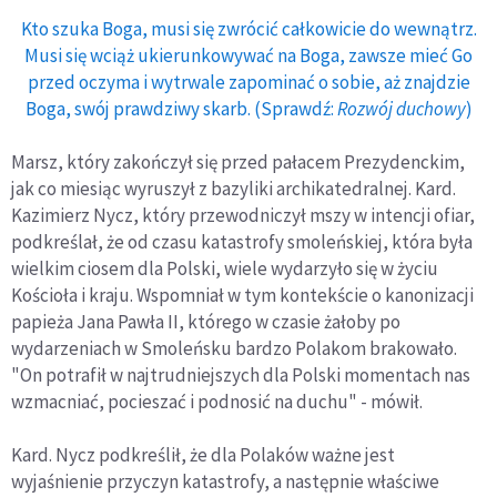
Kto szuka Boga, musi się zwrócić całkowicie do wewnątrz.
Musi się wciąż ukierunkowywać na Boga, zawsze mieć Go
przed oczyma i wytrwale zapominać o sobie, aż znajdzie
Boga, swój prawdziwy skarb. (Sprawdź:
Rozwój duchowy
)
Marsz, który zakończył się przed pałacem Prezydenckim,
jak co miesiąc wyruszył z bazyliki archikatedralnej. Kard.
Kazimierz Nycz, który przewodniczył mszy w intencji ofiar,
podkreślał, że od czasu katastrofy smoleńskiej, która była
wielkim ciosem dla Polski, wiele wydarzyło się w życiu
Kościoła i kraju. Wspomniał w tym kontekście o kanonizacji
papieża Jana Pawła II, którego w czasie żałoby po
wydarzeniach w Smoleńsku bardzo Polakom brakowało.
"On potrafił w najtrudniejszych dla Polski momentach nas
wzmacniać, pocieszać i podnosić na duchu" - mówił.
Kard. Nycz podkreślił, że dla Polaków ważne jest
wyjaśnienie przyczyn katastrofy, a następnie właściwe