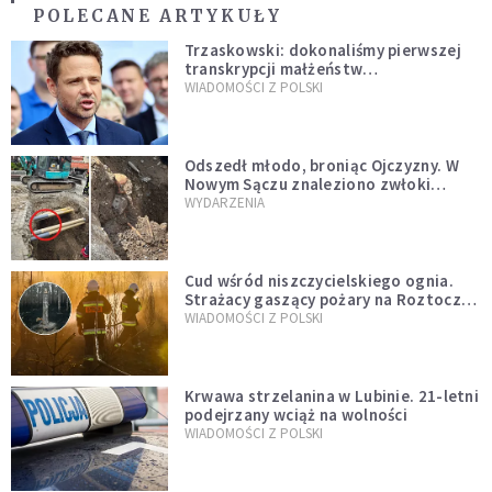
POLECANE ARTYKUŁY
Trzaskowski: dokonaliśmy pierwszej
transkrypcji małżeństw
jednopłciowych. “Tak jak
WIADOMOŚCI Z POLSKI
zapowiadałem, bez zwłoki,
natychmiast”
Odszedł młodo, broniąc Ojczyzny. W
Nowym Sączu znaleziono zwłoki
mężczyzny z czasów potopu
WYDARZENIA
szwedzkiego
Cud wśród niszczycielskiego ognia.
Strażacy gaszący pożary na Roztoczu
opublikowali niezwykłe zdjęcie
WIADOMOŚCI Z POLSKI
Krwawa strzelanina w Lubinie. 21-letni
podejrzany wciąż na wolności
WIADOMOŚCI Z POLSKI