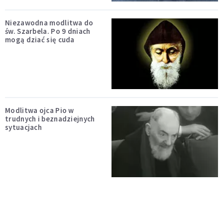
Niezawodna modlitwa do
św. Szarbela. Po 9 dniach
mogą dziać się cuda
Modlitwa ojca Pio w
trudnych i beznadziejnych
sytuacjach