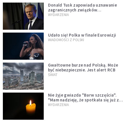
Donald Tusk zapowiada uznawanie
zagranicznych związków
jednopłciowych. "Państwo oblało ten
WYDARZENIA
test"
Udało się! Polka w finale Eurowizji
WIADOMOŚCI Z POLSKI
Gwałtowne burze nad Polską. Może
być niebezpiecznie. Jest alert RCB
ŚWIAT
Nie żyje gwiazda "Barw szczęścia".
"Mam nadzieję, że spotkała się już z
Bogiem, którego tak bardzo kochała"
WYDARZENIA