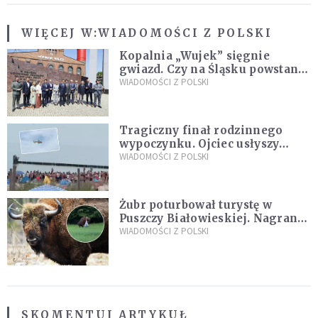
WIĘCEJ W:
WIADOMOŚCI Z POLSKI
Kopalnia „Wujek” sięgnie
gwiazd. Czy na Śląsku powstanie
„Dolina Krzemowa”?
WIADOMOŚCI Z POLSKI
Tragiczny finał rodzinnego
wypoczynku. Ojciec usłyszy
zarzuty
WIADOMOŚCI Z POLSKI
Żubr poturbował turystę w
Puszczy Białowieskiej. Nagranie
daje do myślenia
WIADOMOŚCI Z POLSKI
SKOMENTUJ ARTYKUŁ