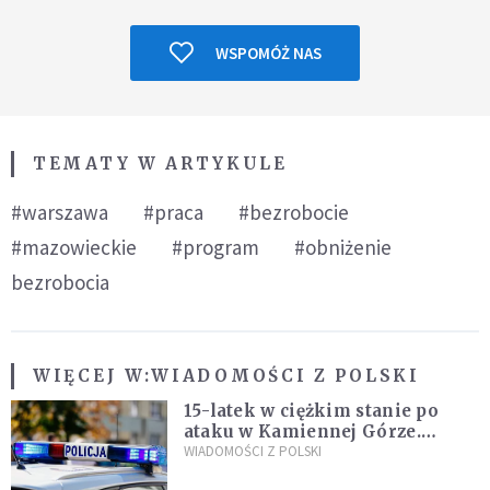
WSPOMÓŻ NAS
TEMATY W ARTYKULE
#warszawa
#praca
#bezrobocie
#mazowieckie
#program
#obniżenie
bezrobocia
WIĘCEJ W:
WIADOMOŚCI Z POLSKI
15-latek w ciężkim stanie po
ataku w Kamiennej Górze.
Policja zatrzymała dwóch
WIADOMOŚCI Z POLSKI
nastolatków