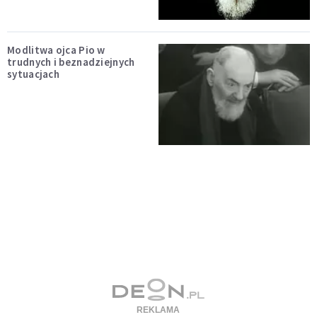
Modlitwa ojca Pio w
trudnych i beznadziejnych
sytuacjach