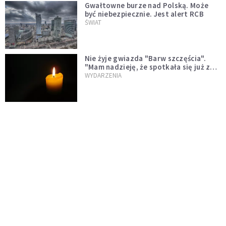
Gwałtowne burze nad Polską. Może
być niebezpiecznie. Jest alert RCB
ŚWIAT
Nie żyje gwiazda "Barw szczęścia".
"Mam nadzieję, że spotkała się już z
Bogiem, którego tak bardzo kochała"
WYDARZENIA