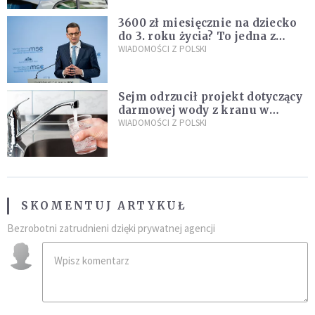
3600 zł miesięcznie na dziecko
do 3. roku życia? To jedna z
propozycji programu "Rozwój
WIADOMOŚCI Z POLSKI
Plus"
Sejm odrzucił projekt dotyczący
darmowej wody z kranu w
restauracjach
WIADOMOŚCI Z POLSKI
SKOMENTUJ ARTYKUŁ
Bezrobotni zatrudnieni dzięki prywatnej agencji