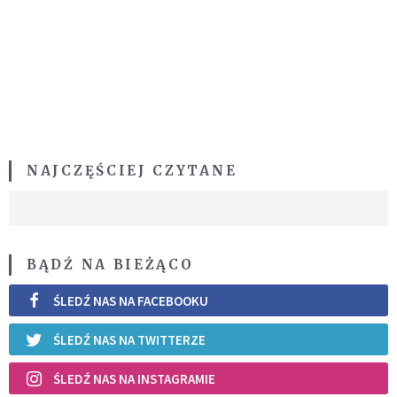
NAJCZĘŚCIEJ CZYTANE
BĄDŹ NA BIEŻĄCO
ŚLEDŹ NAS NA FACEBOOKU
ŚLEDŹ NAS NA TWITTERZE
ŚLEDŹ NAS NA INSTAGRAMIE