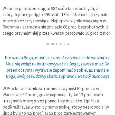
W sumie pilotażem objęto 984 osób bezrobotnych, z
których pracę podjęło 598 osób; 130 osób z nich utrzymało
pracę przez trzy miesiące. Najlepsze wyniki osiągnięto w
Radomiu - zatrudnienie znalazło 68 proc. bezrobotnych, z
czego przynajmniej przez kwartał pracowało 38 proc. z nich.
DEON.PL POLECA
Kto szuka Boga, musi się zwrócić całkowicie do wewnątrz.
Musi się wciąż ukierunkowywać na Boga, zawsze mieć Go
przed oczyma i wytrwale zapominać o sobie, aż znajdzie
Boga, swój prawdziwy skarb. (Sprawdź:
Rozwój duchowy
)
W Płocku wskaźnik zatrudnienia wyniósł 61 proc., a w
Warszawie 57 proc., gdzie najmniej - tylko 13 proc. osób
utrzymało pracę przez ponad trzy miesiące. Lipińska
podkreśliła, że w stolicy mimo niskiej stopy bezrobocia (w
lipcu było to 4,5 proc.) aż 53 proc. zarejestrowanych