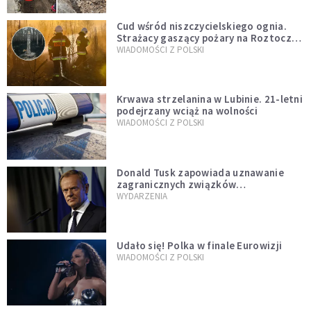
Cud wśród niszczycielskiego ognia.
Strażacy gaszący pożary na Roztoczu
opublikowali niezwykłe zdjęcie
WIADOMOŚCI Z POLSKI
Krwawa strzelanina w Lubinie. 21-letni
podejrzany wciąż na wolności
WIADOMOŚCI Z POLSKI
Donald Tusk zapowiada uznawanie
zagranicznych związków
jednopłciowych. "Państwo oblało ten
WYDARZENIA
test"
Udało się! Polka w finale Eurowizji
WIADOMOŚCI Z POLSKI