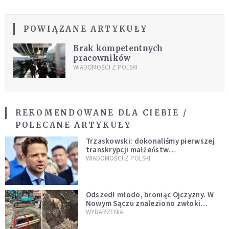
POWIĄZANE ARTYKUŁY
Brak kompetentnych
pracowników
WIADOMOŚCI Z POLSKI
REKOMENDOWANE DLA CIEBIE /
POLECANE ARTYKUŁY
Trzaskowski: dokonaliśmy pierwszej
transkrypcji małżeństw
jednopłciowych. “Tak jak
WIADOMOŚCI Z POLSKI
zapowiadałem, bez zwłoki,
natychmiast”
Odszedł młodo, broniąc Ojczyzny. W
Nowym Sączu znaleziono zwłoki
mężczyzny z czasów potopu
WYDARZENIA
szwedzkiego