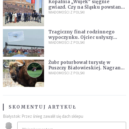
Kopalnia „Wujek” sięgnie
gwiazd. Czy na Śląsku powstanie
„Dolina Krzemowa”?
WIADOMOŚCI Z POLSKI
Tragiczny finał rodzinnego
wypoczynku. Ojciec usłyszy
zarzuty
WIADOMOŚCI Z POLSKI
Żubr poturbował turystę w
Puszczy Białowieskiej. Nagranie
daje do myślenia
WIADOMOŚCI Z POLSKI
SKOMENTUJ ARTYKUŁ
Białystok: Przez śnieg zawalił się dach sklepu