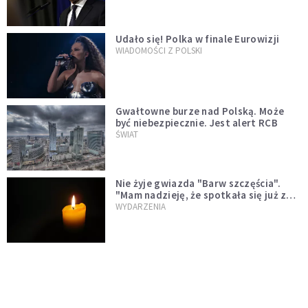
test"
Udało się! Polka w finale Eurowizji
WIADOMOŚCI Z POLSKI
Gwałtowne burze nad Polską. Może
być niebezpiecznie. Jest alert RCB
ŚWIAT
Nie żyje gwiazda "Barw szczęścia".
"Mam nadzieję, że spotkała się już z
Bogiem, którego tak bardzo kochała"
WYDARZENIA