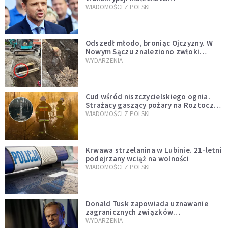
jednopłciowych. “Tak jak
WIADOMOŚCI Z POLSKI
zapowiadałem, bez zwłoki,
natychmiast”
Odszedł młodo, broniąc Ojczyzny. W
Nowym Sączu znaleziono zwłoki
mężczyzny z czasów potopu
WYDARZENIA
szwedzkiego
Cud wśród niszczycielskiego ognia.
Strażacy gaszący pożary na Roztoczu
opublikowali niezwykłe zdjęcie
WIADOMOŚCI Z POLSKI
Krwawa strzelanina w Lubinie. 21-letni
podejrzany wciąż na wolności
WIADOMOŚCI Z POLSKI
Donald Tusk zapowiada uznawanie
zagranicznych związków
jednopłciowych. "Państwo oblało ten
WYDARZENIA