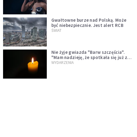
Gwałtowne burze nad Polską. Może
być niebezpiecznie. Jest alert RCB
ŚWIAT
Nie żyje gwiazda "Barw szczęścia".
"Mam nadzieję, że spotkała się już z
Bogiem, którego tak bardzo kochała"
WYDARZENIA