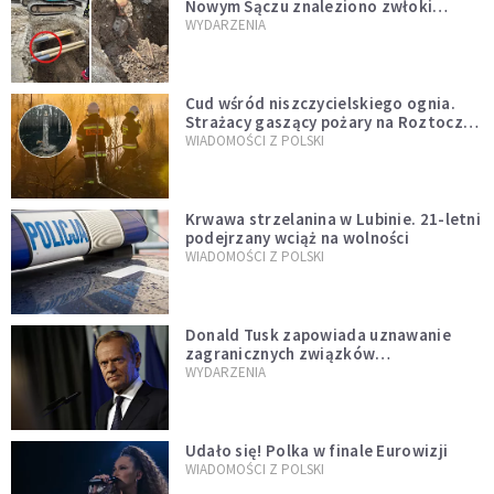
Nowym Sączu znaleziono zwłoki
mężczyzny z czasów potopu
WYDARZENIA
szwedzkiego
Cud wśród niszczycielskiego ognia.
Strażacy gaszący pożary na Roztoczu
opublikowali niezwykłe zdjęcie
WIADOMOŚCI Z POLSKI
Krwawa strzelanina w Lubinie. 21-letni
podejrzany wciąż na wolności
WIADOMOŚCI Z POLSKI
Donald Tusk zapowiada uznawanie
zagranicznych związków
jednopłciowych. "Państwo oblało ten
WYDARZENIA
test"
Udało się! Polka w finale Eurowizji
WIADOMOŚCI Z POLSKI