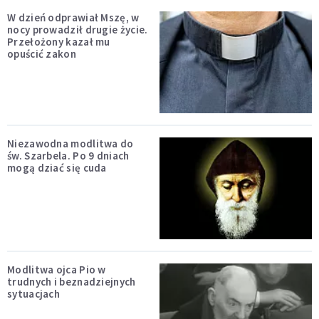
W dzień odprawiał Mszę, w
nocy prowadził drugie życie.
Przełożony kazał mu
opuścić zakon
Niezawodna modlitwa do
św. Szarbela. Po 9 dniach
mogą dziać się cuda
Modlitwa ojca Pio w
trudnych i beznadziejnych
sytuacjach