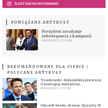
ŚLEDŹ NAS NA INSTAGRAMIE
POWIĄZANE ARTYKUŁY
Prezydent zrealizuje
zobowiązania z kampanii
WIADOMOŚCI Z POLSKI
REKOMENDOWANE DLA CIEBIE /
POLECANE ARTYKUŁY
Trzaskowski: dokonaliśmy pierwszej
transkrypcji małżeństw
jednopłciowych. “Tak jak
WIADOMOŚCI Z POLSKI
zapowiadałem, bez zwłoki,
natychmiast”
Odszedł młodo, broniąc Ojczyzny. W