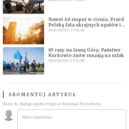
Śledczy podejrzewają, że latał
pod ich wpływem
Nawet 40 stopni w cieniu. Przed
Polską fala skrajnych upałów i
gwałtowne burze
WIADOMOŚCI Z POLSKI
65 razy na Jasną Górę. Państwo
Kurkowie znów ruszają na szlak
WIADOMOŚCI Z POLSKI
SKOMENTUJ ARTYKUŁ
Biuro ds. dialogu społecznego w Kancelarii Prezydenta