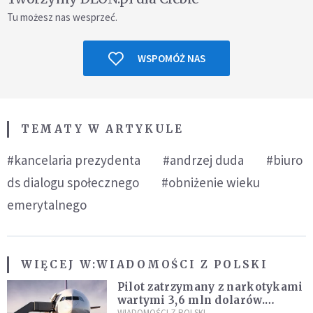
Tu możesz nas wesprzeć.
WSPOMÓŻ NAS
TEMATY W ARTYKULE
#kancelaria prezydenta
#andrzej duda
#biuro
ds dialogu społecznego
#obniżenie wieku
emerytalnego
WIĘCEJ W:
WIADOMOŚCI Z POLSKI
Pilot zatrzymany z narkotykami
wartymi 3,6 mln dolarów.
WIADOMOŚCI Z POLSKI