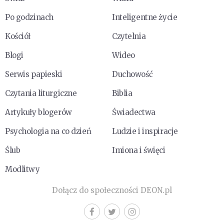
Po godzinach
Inteligentne życie
Kościół
Czytelnia
Blogi
Wideo
Serwis papieski
Duchowość
Czytania liturgiczne
Biblia
Artykuły blogerów
Świadectwa
Psychologia na co dzień
Ludzie i inspiracje
Ślub
Imiona i święci
Modlitwy
Dołącz do społeczności DEON.pl