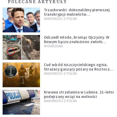
POLECANE ARTYKUŁY
Trzaskowski: dokonaliśmy pierwszej
transkrypcji małżeństw
jednopłciowych. “Tak jak
WIADOMOŚCI Z POLSKI
zapowiadałem, bez zwłoki,
natychmiast”
Odszedł młodo, broniąc Ojczyzny. W
Nowym Sączu znaleziono zwłoki
mężczyzny z czasów potopu
WYDARZENIA
szwedzkiego
Cud wśród niszczycielskiego ognia.
Strażacy gaszący pożary na Roztoczu
opublikowali niezwykłe zdjęcie
WIADOMOŚCI Z POLSKI
Krwawa strzelanina w Lubinie. 21-letni
podejrzany wciąż na wolności
WIADOMOŚCI Z POLSKI