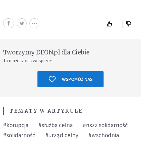
Tworzymy DEON.pl dla Ciebie
Tu możesz nas wesprzeć.
WSPOMÓŻ NAS
TEMATY W ARTYKULE
#korupcja
#służba celna
#nszz solidarność
#solidarność
#urząd celny
#wschodnia