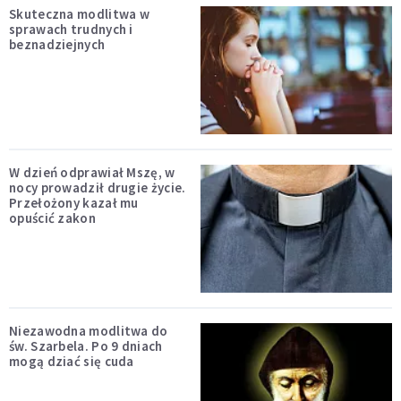
Skuteczna modlitwa w
sprawach trudnych i
beznadziejnych
W dzień odprawiał Mszę, w
nocy prowadził drugie życie.
Przełożony kazał mu
opuścić zakon
Niezawodna modlitwa do
św. Szarbela. Po 9 dniach
mogą dziać się cuda