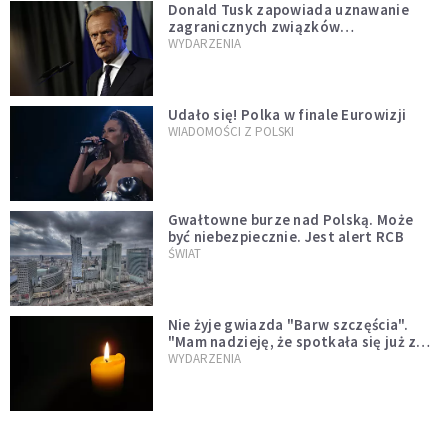
Donald Tusk zapowiada uznawanie
zagranicznych związków
jednopłciowych. "Państwo oblało ten
WYDARZENIA
test"
Udało się! Polka w finale Eurowizji
WIADOMOŚCI Z POLSKI
Gwałtowne burze nad Polską. Może
być niebezpiecznie. Jest alert RCB
ŚWIAT
Nie żyje gwiazda "Barw szczęścia".
"Mam nadzieję, że spotkała się już z
Bogiem, którego tak bardzo kochała"
WYDARZENIA