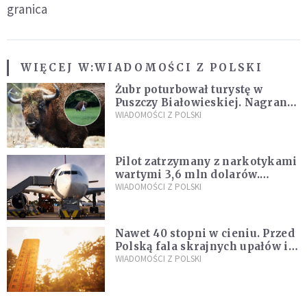
granica
WIĘCEJ W:
WIADOMOŚCI Z POLSKI
Żubr poturbował turystę w
Puszczy Białowieskiej. Nagranie
daje do myślenia
WIADOMOŚCI Z POLSKI
Pilot zatrzymany z narkotykami
wartymi 3,6 mln dolarów.
Śledczy podejrzewają, że latał
WIADOMOŚCI Z POLSKI
pod ich wpływem
Nawet 40 stopni w cieniu. Przed
Polską fala skrajnych upałów i
gwałtowne burze
WIADOMOŚCI Z POLSKI