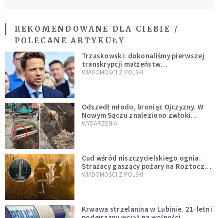
REKOMENDOWANE DLA CIEBIE /
POLECANE ARTYKUŁY
Trzaskowski: dokonaliśmy pierwszej
transkrypcji małżeństw
jednopłciowych. “Tak jak
WIADOMOŚCI Z POLSKI
zapowiadałem, bez zwłoki,
natychmiast”
Odszedł młodo, broniąc Ojczyzny. W
Nowym Sączu znaleziono zwłoki
mężczyzny z czasów potopu
WYDARZENIA
szwedzkiego
Cud wśród niszczycielskiego ognia.
Strażacy gaszący pożary na Roztoczu
opublikowali niezwykłe zdjęcie
WIADOMOŚCI Z POLSKI
Krwawa strzelanina w Lubinie. 21-letni
podejrzany wciąż na wolności