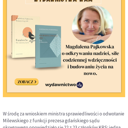
W środę za wnioskiem ministra sprawiedliwości o odwołanie
Milewskiego z funkcji prezesa gdańskiego sądu
okręgowego opowiedziało się 22 z 23 członków KRS; jedna