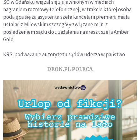
SO w Gdańsku wiązał się z ujawnionym w mediach
nagraniem rozmowy telefonicznej, w trakcie której osoba
podająca się za asystenta szefa kancelarii premiera miała
ustalać z Milewskim szczegóły związane m.in. z
posiedzeniem sądu dot. zażalenia na areszt szefa Amber
Gold.
KRS: podważanie autorytetu sądów uderza w państwo
DEON.PL POLECA