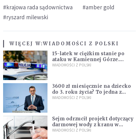
#krajowa rada sądownictwa
#amber gold
#ryszard milewski
WIĘCEJ W:
WIADOMOŚCI Z POLSKI
15-latek w ciężkim stanie po
ataku w Kamiennej Górze.
Policja zatrzymała dwóch
WIADOMOŚCI Z POLSKI
nastolatków
3600 zł miesięcznie na dziecko
do 3. roku życia? To jedna z
propozycji programu "Rozwój
WIADOMOŚCI Z POLSKI
Plus"
Sejm odrzucił projekt dotyczący
darmowej wody z kranu w
restauracjach
WIADOMOŚCI Z POLSKI