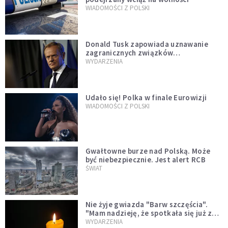
WIADOMOŚCI Z POLSKI
Donald Tusk zapowiada uznawanie
zagranicznych związków
jednopłciowych. "Państwo oblało ten
WYDARZENIA
test"
Udało się! Polka w finale Eurowizji
WIADOMOŚCI Z POLSKI
Gwałtowne burze nad Polską. Może
być niebezpiecznie. Jest alert RCB
ŚWIAT
Nie żyje gwiazda "Barw szczęścia".
"Mam nadzieję, że spotkała się już z
Bogiem, którego tak bardzo kochała"
WYDARZENIA