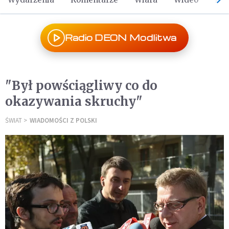
Radio DEON Modlitwa
"Był powściągliwy co do
okazywania skruchy"
ŚWIAT
WIADOMOŚCI Z POLSKI