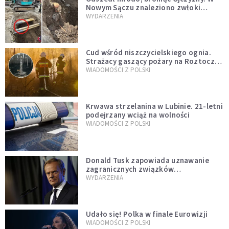
Nowym Sączu znaleziono zwłoki
mężczyzny z czasów potopu
WYDARZENIA
szwedzkiego
Cud wśród niszczycielskiego ognia.
Strażacy gaszący pożary na Roztoczu
opublikowali niezwykłe zdjęcie
WIADOMOŚCI Z POLSKI
Krwawa strzelanina w Lubinie. 21-letni
podejrzany wciąż na wolności
WIADOMOŚCI Z POLSKI
Donald Tusk zapowiada uznawanie
zagranicznych związków
jednopłciowych. "Państwo oblało ten
WYDARZENIA
test"
Udało się! Polka w finale Eurowizji
WIADOMOŚCI Z POLSKI