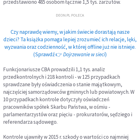
przedstawiono 485 osobom łącznie 1,5 tys. zarzutów.
DEON.PL POLECA
Czy naprawdę wiemy, w jakim świecie dorastają nasze
dzieci? Ta książka pomaga lepiej zrozumieć ich relacje, lęki,
wyzwania oraz codzienność, w której offline już nie istnieje.
(Sprawdź 👉
Dojrzewanie w sieci
)
Funkcjonariusze CBA prowadzili 1,1 tys. analiz
przedkontrolnych i 218 kontroli - w 125 przypadkach
sprawdzane były oświadczenia o stanie majątkowym,
najczęściej samorządowców gminnych lub powiatowych. W
10 przypadkach kontrole dotyczyły oświadczeń
pracowników spółek Skarbu Państwa, w ośmiu -
parlamentarzystów oraz pięciu - prokuratorów, sędziego i
referendarza sądowego.
Kontrole ujawniły w 2015 r. szkody o wartości co najmniej