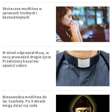
Skuteczna modlitwa w
sprawach trudnych i
beznadziejnych
W dzień odprawiał Mszę, w
nocy prowadził drugie życie.
Przełożony kazał mu
opuścić zakon
Niezawodna modlitwa do
św. Szarbela. Po 9 dniach
mogą dziać się cuda