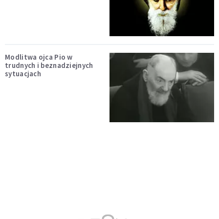
Modlitwa ojca Pio w
trudnych i beznadziejnych
sytuacjach