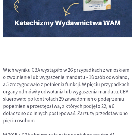
W ich wyniku CBA wystąpiło w 26 przypadkach z wnioskiem
o zwolnienie lub wygaszenie mandatu - 18 osób odwołano,
a 5 zrezygnowało z pełnienia funkcji. W pięciu przypadkach
organy odmówiły odwołania lub wygaszenia mandatu. CBA
skierowało po kontrolach 29 zawiadomień o podejrzeniu
popełnienia przestępstwa, z których podjęto 22, a 6
dołączono do innych postępowań. Zarzuty przedstawiono
pięciu osobom.
W 2015 r. CBA obejmowało osłoną antykorupcyjną 44