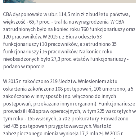
CBA dysponowało w ub.r. 114,5 mln zł z budżetu państwa,
większość - 65,7 proc. - trafiła na wynagrodzenia. W CBA
zatrudnionych było na koniec roku 760 funkcjonariuszy oraz
120 pracowników. W 2015 r. z Biura odeszło 53
funkcjonariuszy i 10 pracowników, a zatrudniono 35
funkcjonariuszy i 16 pracowników. Na koniec roku
nieobsadzonych było 27,3 proc. etatów funkcjonariuszy -
podano w raporcie.
W 2015 r. zakończono 219 śledztw. Wniesieniem aktu
oskarżenia zakończono 108 postępowań, 106 umorzono, a 5
zakończono w inny sposób (np. włączono do innych
postępowań, przekazano innym organom). Funkcjonariusze
prowadzili 488 spraw operacyjnych, w tym 225 wszczętych w
tym roku - 155 własnych, a 70 z prokuratury. Prowadzono
też 435 postępowań przygotowawczych. Wartość
zabezpieczonego mienia wyniosła 17,2 mln zł. W 2015 r.