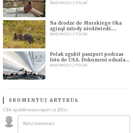
sąsiedzi
WIADOMOŚCI Z POLSKI
Na drodze do Morskiego Oka
zginął młody niedźwiedź.
Sprawę bada Policja i TPN
WIADOMOŚCI Z POLSKI
Polak zgubił paszport podczas
lotu do USA. Dokument odnalazł
się w nietypowym miejscu
WIADOMOŚCI Z POLSKI
SKOMENTUJ ARTYKUŁ
CBA: opublikowano raport za 2015 r.