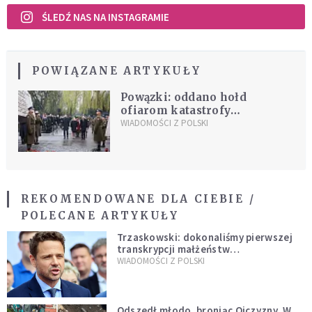
ŚLEDŹ NAS NA INSTAGRAMIE
POWIĄZANE ARTYKUŁY
Powązki: oddano hołd
ofiarom katastrofy
smoleńskiej
WIADOMOŚCI Z POLSKI
REKOMENDOWANE DLA CIEBIE /
POLECANE ARTYKUŁY
Trzaskowski: dokonaliśmy pierwszej
transkrypcji małżeństw
jednopłciowych. “Tak jak
WIADOMOŚCI Z POLSKI
zapowiadałem, bez zwłoki,
natychmiast”
Odszedł młodo, broniąc Ojczyzny. W