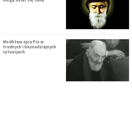
Modlitwa ojca Pio w
trudnych i beznadziejnych
sytuacjach