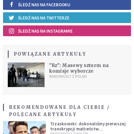
ŚLEDŹ NAS NA FACEBOOKU
ŚLEDŹ NAS NA TWITTERZE
ŚLEDŹ NAS NA INSTAGRAMIE
POWIĄZANE ARTYKUŁY
"Rz": Masowy szturm na
komisje wyborcze
WIADOMOŚCI Z POLSKI
REKOMENDOWANE DLA CIEBIE /
POLECANE ARTYKUŁY
Trzaskowski: dokonaliśmy pierwszej
transkrypcji małżeństw
jednopłciowych. “Tak jak
WIADOMOŚCI Z POLSKI