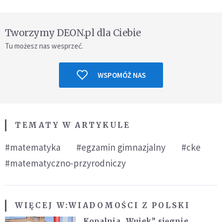
Tworzymy DEON.pl dla Ciebie
Tu możesz nas wesprzeć.
WSPOMÓŻ NAS
TEMATY W ARTYKULE
#matematyka
#egzamin gimnazjalny
#cke
#matematyczno-przyrodniczy
WIĘCEJ W:
WIADOMOŚCI Z POLSKI
Kopalnia „Wujek” sięgnie