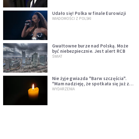
Udało się! Polka w finale Eurowizji
WIADOMOŚCI Z POLSKI
Gwałtowne burze nad Polską. Może
być niebezpiecznie. Jest alert RCB
ŚWIAT
Nie żyje gwiazda "Barw szczęścia".
"Mam nadzieję, że spotkała się już z
Bogiem, którego tak bardzo kochała"
WYDARZENIA