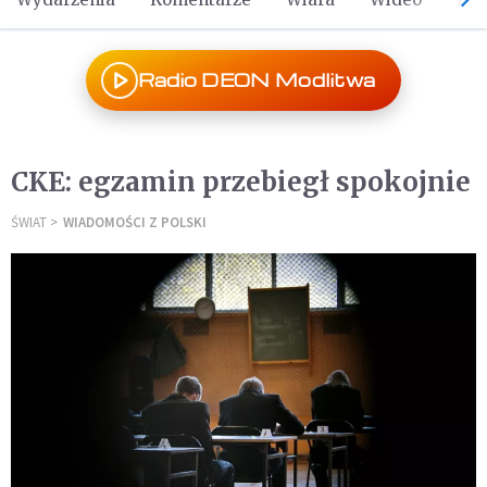
Radio DEON Modlitwa
CKE: egzamin przebiegł spokojnie
ŚWIAT
WIADOMOŚCI Z POLSKI