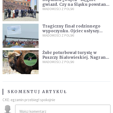
gwiazd. Czy na Śląsku powstanie
„Dolina Krzemowa”?
WIADOMOŚCI Z POLSKI
Tragiczny finał rodzinnego
wypoczynku. Ojciec usłyszy
zarzuty
WIADOMOŚCI Z POLSKI
Żubr poturbował turystę w
Puszczy Białowieskiej. Nagranie
daje do myślenia
WIADOMOŚCI Z POLSKI
SKOMENTUJ ARTYKUŁ
CKE: egzamin przebiegł spokojnie