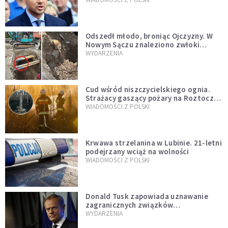
zapowiadałem, bez zwłoki,
natychmiast”
Odszedł młodo, broniąc Ojczyzny. W
Nowym Sączu znaleziono zwłoki
mężczyzny z czasów potopu
WYDARZENIA
szwedzkiego
Cud wśród niszczycielskiego ognia.
Strażacy gaszący pożary na Roztoczu
opublikowali niezwykłe zdjęcie
WIADOMOŚCI Z POLSKI
Krwawa strzelanina w Lubinie. 21-letni
podejrzany wciąż na wolności
WIADOMOŚCI Z POLSKI
Donald Tusk zapowiada uznawanie
zagranicznych związków
jednopłciowych. "Państwo oblało ten
WYDARZENIA
test"