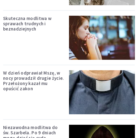
Skuteczna modlitwa w
sprawach trudnych i
beznadziejnych
W dzień odprawiał Mszę, w
nocy prowadził drugie życie.
Przełożony kazał mu
opuścić zakon
Niezawodna modlitwa do
św. Szarbela. Po 9 dniach
mogą dziać się cuda