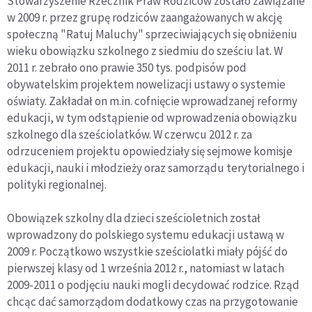
Stowarzyszenie Rzecznik Praw Rodziców zostało zawiązane
w 2009 r. przez grupę rodziców zaangażowanych w akcję
społeczną "Ratuj Maluchy" sprzeciwiających się obniżeniu
wieku obowiązku szkolnego z siedmiu do sześciu lat. W
2011 r. zebrało ono prawie 350 tys. podpisów pod
obywatelskim projektem nowelizacji ustawy o systemie
oświaty. Zakładał on m.in. cofnięcie wprowadzanej reformy
edukacji, w tym odstąpienie od wprowadzenia obowiązku
szkolnego dla sześciolatków. W czerwcu 2012 r. za
odrzuceniem projektu opowiedziały się sejmowe komisje
edukacji, nauki i młodzieży oraz samorządu terytorialnego i
polityki regionalnej.
Obowiązek szkolny dla dzieci sześcioletnich został
wprowadzony do polskiego systemu edukacji ustawą w
2009 r. Początkowo wszystkie sześciolatki miały pójść do
pierwszej klasy od 1 września 2012 r., natomiast w latach
2009-2011 o podjęciu nauki mogli decydować rodzice. Rząd
chcąc dać samorządom dodatkowy czas na przygotowanie