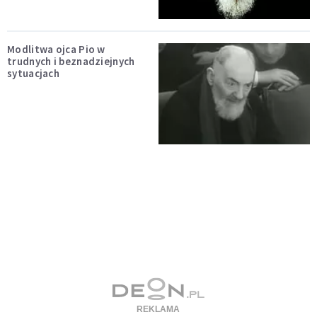
Modlitwa ojca Pio w
trudnych i beznadziejnych
sytuacjach