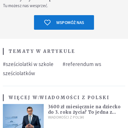
Tu możesz nas wesprzeć.
WSPOMÓŻ NAS
TEMATY W ARTYKULE
#sześciolatki w szkole
#referendum ws
sześciolatków
WIĘCEJ W:
WIADOMOŚCI Z POLSKI
3600 zł miesięcznie na dziecko
do 3. roku życia? To jedna z
propozycji programu "Rozwój
WIADOMOŚCI Z POLSKI
Plus"