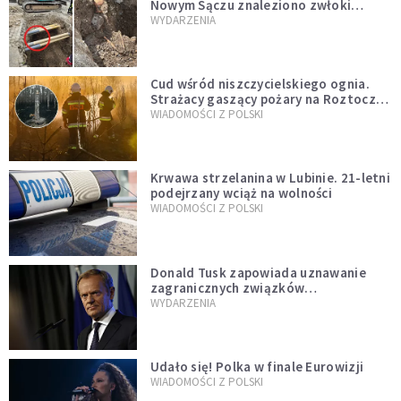
Nowym Sączu znaleziono zwłoki
mężczyzny z czasów potopu
WYDARZENIA
szwedzkiego
Cud wśród niszczycielskiego ognia.
Strażacy gaszący pożary na Roztoczu
opublikowali niezwykłe zdjęcie
WIADOMOŚCI Z POLSKI
Krwawa strzelanina w Lubinie. 21-letni
podejrzany wciąż na wolności
WIADOMOŚCI Z POLSKI
Donald Tusk zapowiada uznawanie
zagranicznych związków
jednopłciowych. "Państwo oblało ten
WYDARZENIA
test"
Udało się! Polka w finale Eurowizji
WIADOMOŚCI Z POLSKI