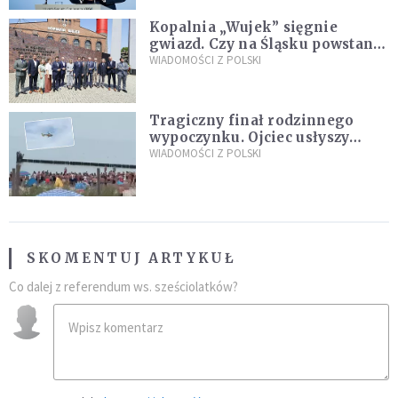
Kopalnia „Wujek” sięgnie
gwiazd. Czy na Śląsku powstanie
„Dolina Krzemowa”?
WIADOMOŚCI Z POLSKI
Tragiczny finał rodzinnego
wypoczynku. Ojciec usłyszy
zarzuty
WIADOMOŚCI Z POLSKI
SKOMENTUJ ARTYKUŁ
Co dalej z referendum ws. sześciolatków?