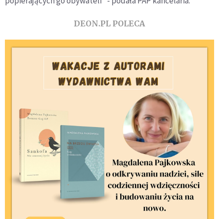
popierających go obywateli" - podała PAP kancelaria.
DEON.PL POLECA