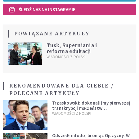
ŚLEDŹ NAS NA INSTAGRAMIE
POWIĄZANE ARTYKUŁY
Tusk, Superniania i
reforma edukacji
WIADOMOŚCI Z POLSKI
REKOMENDOWANE DLA CIEBIE /
POLECANE ARTYKUŁY
Trzaskowski: dokonaliśmy pierwszej
transkrypcji małżeństw
jednopłciowych. “Tak jak
WIADOMOŚCI Z POLSKI
zapowiadałem, bez zwłoki,
natychmiast”
Odszedł młodo, broniąc Ojczyzny. W