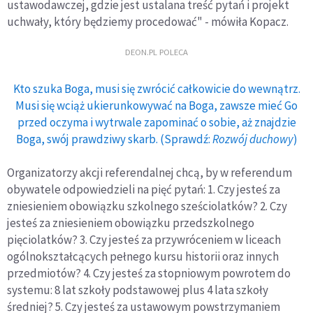
ustawodawczej, gdzie jest ustalana treść pytań i projekt
uchwały, który będziemy procedować" - mówiła Kopacz.
DEON.PL POLECA
Kto szuka Boga, musi się zwrócić całkowicie do wewnątrz.
Musi się wciąż ukierunkowywać na Boga, zawsze mieć Go
przed oczyma i wytrwale zapominać o sobie, aż znajdzie
Boga, swój prawdziwy skarb. (Sprawdź:
Rozwój duchowy
)
Organizatorzy akcji referendalnej chcą, by w referendum
obywatele odpowiedzieli na pięć pytań: 1. Czy jesteś za
zniesieniem obowiązku szkolnego sześciolatków? 2. Czy
jesteś za zniesieniem obowiązku przedszkolnego
pięciolatków? 3. Czy jesteś za przywróceniem w liceach
ogólnokształcących pełnego kursu historii oraz innych
przedmiotów? 4. Czy jesteś za stopniowym powrotem do
systemu: 8 lat szkoły podstawowej plus 4 lata szkoły
średniej? 5. Czy jesteś za ustawowym powstrzymaniem