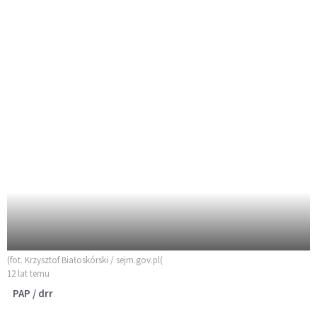
(fot. Krzysztof Białoskórski / sejm.gov.pl(
12 lat temu
PAP / drr