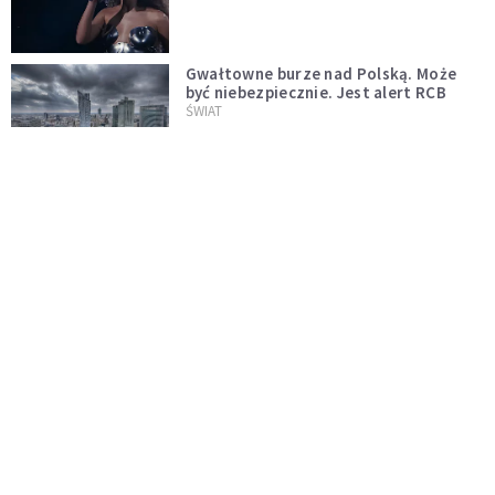
Gwałtowne burze nad Polską. Może
być niebezpiecznie. Jest alert RCB
ŚWIAT
Nie żyje gwiazda "Barw szczęścia".
"Mam nadzieję, że spotkała się już z
Bogiem, którego tak bardzo kochała"
WYDARZENIA