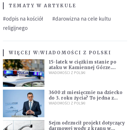
TEMATY W ARTYKULE
#odpis na kościół
#darowizna na cele kultu
religijnego
WIĘCEJ W:
WIADOMOŚCI Z POLSKI
15-latek w ciężkim stanie po
ataku w Kamiennej Górze.
Policja zatrzymała dwóch
WIADOMOŚCI Z POLSKI
nastolatków
3600 zł miesięcznie na dziecko
do 3. roku życia? To jedna z
propozycji programu "Rozwój
WIADOMOŚCI Z POLSKI
Plus"
Sejm odrzucił projekt dotyczący
darmowej wody z kranu w