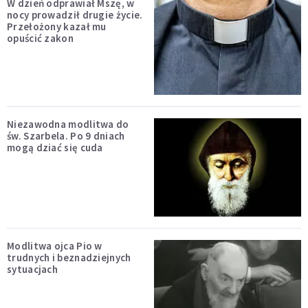
W dzień odprawiał Mszę, w
nocy prowadził drugie życie.
Przełożony kazał mu
opuścić zakon
Niezawodna modlitwa do
św. Szarbela. Po 9 dniach
mogą dziać się cuda
Modlitwa ojca Pio w
trudnych i beznadziejnych
sytuacjach