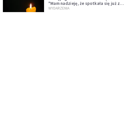
"Mam nadzieję, że spotkała się już z
Bogiem, którego tak bardzo kochała"
WYDARZENIA