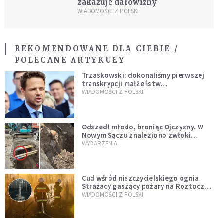
zakazuje darowizny
WIADOMOŚCI Z POLSKI
REKOMENDOWANE DLA CIEBIE /
POLECANE ARTYKUŁY
Trzaskowski: dokonaliśmy pierwszej
transkrypcji małżeństw
jednopłciowych. “Tak jak
WIADOMOŚCI Z POLSKI
zapowiadałem, bez zwłoki,
natychmiast”
Odszedł młodo, broniąc Ojczyzny. W
Nowym Sączu znaleziono zwłoki
mężczyzny z czasów potopu
WYDARZENIA
szwedzkiego
Cud wśród niszczycielskiego ognia.
Strażacy gaszący pożary na Roztoczu
opublikowali niezwykłe zdjęcie
WIADOMOŚCI Z POLSKI