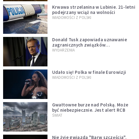
Krwawa strzelanina w Lubinie. 21-letni
podejrzany wciąż na wolności
WIADOMOŚCI Z POLSKI
Donald Tusk zapowiada uznawanie
zagranicznych związków
jednopłciowych. "Państwo oblało ten
WYDARZENIA
test"
Udało się! Polka w finale Eurowizji
WIADOMOŚCI Z POLSKI
Gwałtowne burze nad Polską. Może
być niebezpiecznie. Jest alert RCB
ŚWIAT
Nie żyje gwiazda "Barw szczęścia".