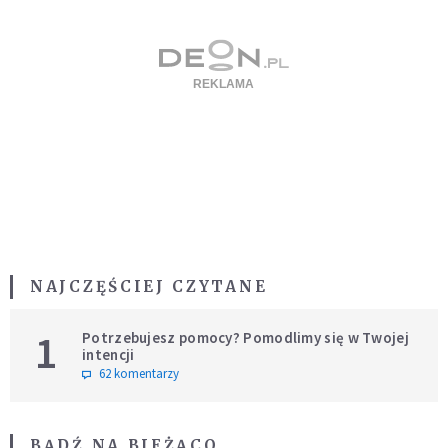
NAJCZĘŚCIEJ CZYTANE
1
Potrzebujesz pomocy? Pomodlimy się w Twojej
intencji
62 komentarzy
BĄDŹ NA BIEŻĄCO