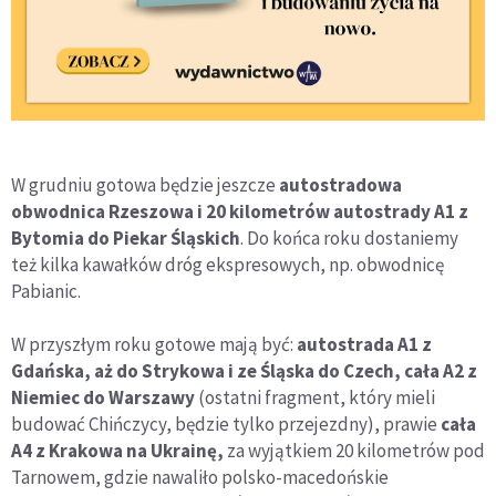
W grudniu gotowa będzie jeszcze
autostradowa
obwodnica Rzeszowa i 20 kilometrów autostrady A1 z
Bytomia do Piekar Śląskich
. Do końca roku dostaniemy
też kilka kawałków dróg ekspresowych, np. obwodnicę
Pabianic.
W przyszłym roku gotowe mają być:
autostrada A1 z
Gdańska, aż do Strykowa i ze Śląska do Czech, cała A2 z
Niemiec do Warszawy
(ostatni fragment, który mieli
budować Chińczycy, będzie tylko przejezdny), prawie
cała
A4 z Krakowa na Ukrainę,
za wyjątkiem 20 kilometrów pod
Tarnowem, gdzie nawaliło polsko-macedońskie