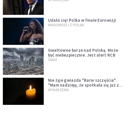
test"
Udało się! Polka w finale Eurowizji
WIADOMOŚCI Z POLSKI
Gwałtowne burze nad Polską. Może
być niebezpiecznie. Jest alert RCB
ŚWIAT
Nie żyje gwiazda "Barw szczęścia".
"Mam nadzieję, że spotkała się już z
Bogiem, którego tak bardzo kochała"
WYDARZENIA