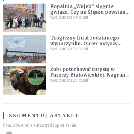
Kopalnia „Wujek” sięgnie
gwiazd. Czy na Śląsku powstanie
„Dolina Krzemowa”?
WIADOMOŚCI Z POLSKI
Tragiczny finał rodzinnego
wypoczynku. Ojciec usłyszy
zarzuty
WIADOMOŚCI Z POLSKI
Żubr poturbował turystę w
Puszczy Białowieskiej. Nagranie
daje do myślenia
WIADOMOŚCI Z POLSKI
SKOMENTUJ ARTYKUŁ
Czas otwierania autostrad i opłat za nie