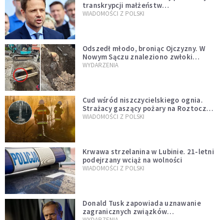
transkrypcji małżeństw
jednopłciowych. “Tak jak
WIADOMOŚCI Z POLSKI
zapowiadałem, bez zwłoki,
natychmiast”
Odszedł młodo, broniąc Ojczyzny. W
Nowym Sączu znaleziono zwłoki
mężczyzny z czasów potopu
WYDARZENIA
szwedzkiego
Cud wśród niszczycielskiego ognia.
Strażacy gaszący pożary na Roztoczu
opublikowali niezwykłe zdjęcie
WIADOMOŚCI Z POLSKI
Krwawa strzelanina w Lubinie. 21-letni
podejrzany wciąż na wolności
WIADOMOŚCI Z POLSKI
Donald Tusk zapowiada uznawanie
zagranicznych związków
jednopłciowych. "Państwo oblało ten
WYDARZENIA