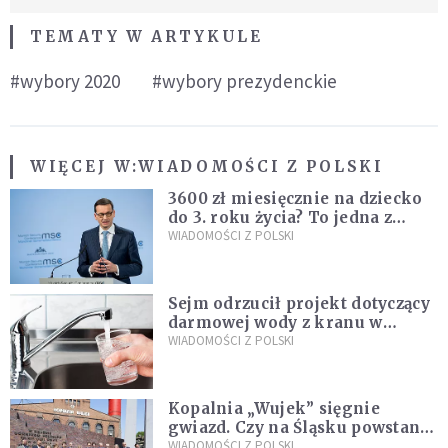
TEMATY W ARTYKULE
#wybory 2020
#wybory prezydenckie
WIĘCEJ W:
WIADOMOŚCI Z POLSKI
3600 zł miesięcznie na dziecko
do 3. roku życia? To jedna z
propozycji programu "Rozwój
WIADOMOŚCI Z POLSKI
Plus"
Sejm odrzucił projekt dotyczący
darmowej wody z kranu w
restauracjach
WIADOMOŚCI Z POLSKI
Kopalnia „Wujek” sięgnie
gwiazd. Czy na Śląsku powstanie
„Dolina Krzemowa”?
WIADOMOŚCI Z POLSKI