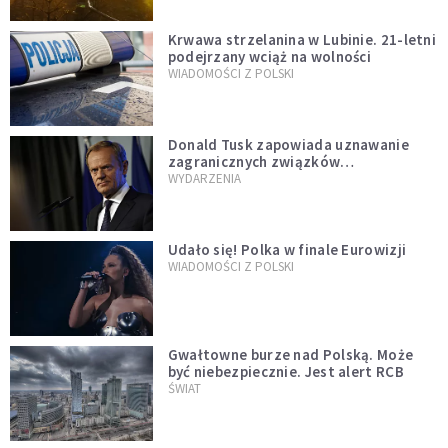
Krwawa strzelanina w Lubinie. 21-letni
podejrzany wciąż na wolności
WIADOMOŚCI Z POLSKI
Donald Tusk zapowiada uznawanie
zagranicznych związków
jednopłciowych. "Państwo oblało ten
WYDARZENIA
test"
Udało się! Polka w finale Eurowizji
WIADOMOŚCI Z POLSKI
Gwałtowne burze nad Polską. Może
być niebezpiecznie. Jest alert RCB
ŚWIAT