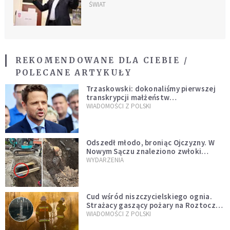
rządząca HDZ
ŚWIAT
REKOMENDOWANE DLA CIEBIE /
POLECANE ARTYKUŁY
Trzaskowski: dokonaliśmy pierwszej
transkrypcji małżeństw
jednopłciowych. “Tak jak
WIADOMOŚCI Z POLSKI
zapowiadałem, bez zwłoki,
natychmiast”
Odszedł młodo, broniąc Ojczyzny. W
Nowym Sączu znaleziono zwłoki
mężczyzny z czasów potopu
WYDARZENIA
szwedzkiego
Cud wśród niszczycielskiego ognia.
Strażacy gaszący pożary na Roztoczu
opublikowali niezwykłe zdjęcie
WIADOMOŚCI Z POLSKI