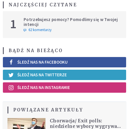
NAJCZĘŚCIEJ CZYTANE
1
Potrzebujesz pomocy? Pomodlimy się w Twojej
intencji
62 komentarzy
BĄDŹ NA BIEŻĄCO
ŚLEDŹ NAS NA FACEBOOKU
ŚLEDŹ NAS NA TWITTERZE
ŚLEDŹ NAS NA INSTAGRAMIE
POWIĄZANE ARTYKUŁY
Chorwacja/ Exit polls:
niedzielne wybory wygrywa