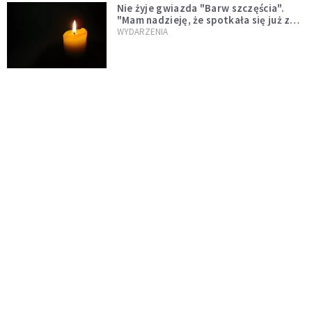
Nie żyje gwiazda "Barw szczęścia".
"Mam nadzieję, że spotkała się już z
Bogiem, którego tak bardzo kochała"
WYDARZENIA